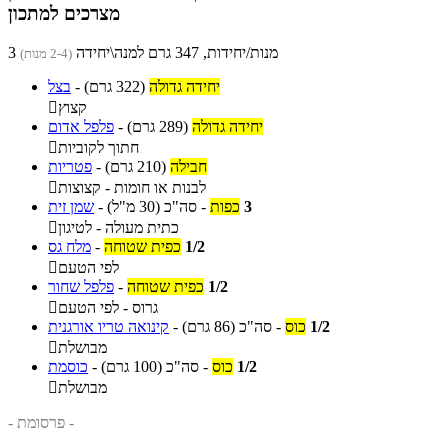
מצרכים למתכון
3 מנות/יחידות, 347 גרם למנה\יחידה
(2-4 מנות)
יחידה גדולה
(322 גרם)
-
בצל
קצוץ

יחידה גדולה
(289 גרם)
-
פלפל אדום
חתוך לקוביות

חבילה
(210 גרם)
-
פטריות
לבנות או חומות - קצוצות

3
כפות
-
סה"כ
(30 מ"ל)
-
שמן זית
כתית מעולה - לטיגון

1/2
כפית שטוחה
-
מלח גס
לפי הטעם

1/2
כפית שטוחה
-
פלפל שחור
גרוס - לפי הטעם

1/2
כוס
-
סה"כ
(86 גרם)
-
קינואה טריו אורגנית
מבושלת

1/2
כוס
-
סה"כ
(100 גרם)
-
כוסמת
מבושלת

- פרסומת -