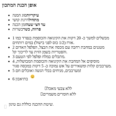
אופן הכנת המתכון
עיקריות
סוג המנה
מתחיל
דרגת קושי
עד חצי שעה
זמן הכנה
פרווה, כשר
כשרות
מבשלים למשך כ- 20 דקות את הקינואה והכוסמת בנפרד כמו
1
אורז (1/2 כוס לפני בישול) במים רותחים.
מטגנים במחבת רחבה עם מכסה את הבצל, הפלפל האדום
2
והפטריות בשמן הזית עד לריכוך קל.
מתבלים במלח ופלפל לפי הטעם.
3
מוסיפים אל המחבת את הקינואה והכוסמת המבושלות,
4
מערבבים קלות ומשאירים על אש נמוכה כ- 5 דקות במכסה סגור.
מערבבים, מניחים בכלי הגשה ואוכלים חם!
5
בתיאבון
6
ללא צבעי מאכל

ללא חומרים משמרים

שיטת ההכנה כוללת גם טיגון.
