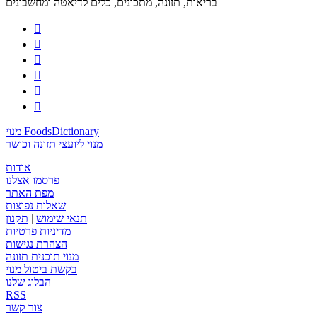
בריאות, תזונה, מתכונים, כלים לדיאטה ומחשבונים






מנוי FoodsDictionary
מנוי ליועצי תזונה וכושר
אודות
פרסמו אצלנו
מפת האתר
שאלות נפוצות
תנאי שימוש
|
תקנון
מדיניות פרטיות
הצהרת נגישות
מנוי תוכנית תזונה
בקשת ביטול מנוי
הבלוג שלנו
RSS
צור קשר