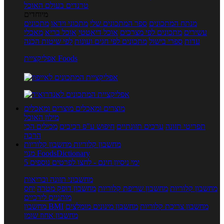
טרנדים בעולם האוכל
מיוחדים
מנתח המתכונים
ספר המתכונים שלי
מתכוני וידאו
מתכונים
עשירים
מתכונים לפי מצרכים
אוכל דיאטטי
אוכל בריא
מאכלי
עדות
ספרי בישול
מתכונים לפי חגים ועונות
לפי שיטות הכנה
אפליקציית Foods
מוצרים ומאכלים
מוצרים ומאכלים
מילון האוכל
תפריטי תזונה
ערכים תזונתיים
חיפוש ע"פ רכיבים
מכילים הכי
הרבה
מחשבון קלוריות
מחשבון קלוריות
מנוי FoodsDictionary
5 ימי ניסיון חינם - לחצו לפרטים נוספים
מחשבוני תזונה ובריאות
מחשבון קלוריות
מחשבון שריפת קלוריות
מחשבון דופק מטרה
יחס
מותניים לירכיים
מחשבון צריכת קלוריות
מחשבון מינונים מומלצים
מחשבון BMI
מחשבון אחוז שומן