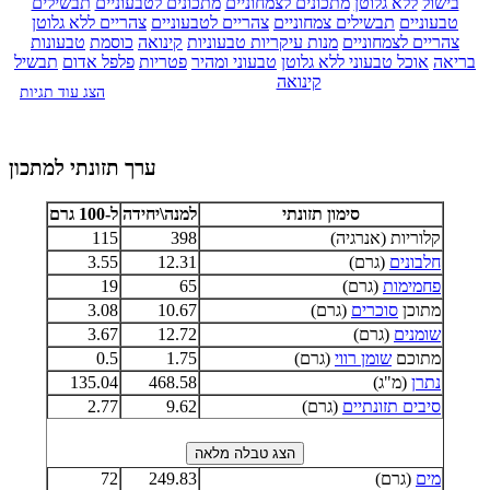
בישול
ללא גלוטן
מתכונים לצמחוניים
מתכונים לטבעוניים
תבשילים
טבעוניים
תבשילים צמחוניים
צהריים לטבעוניים
צהריים ללא גלוטן
צהריים לצמחוניים
מנות עיקריות טבעוניות
קינואה
כוסמת
טבעונות
בריאה
אוכל טבעוני ללא גלוטן
טבעוני ומהיר
פטריות
פלפל אדום
תבשיל
קינואה
הצג עוד תגיות
ערך תזונתי למתכון
סימון תזונתי
למנה\יחידה
ל-100 גרם
קלוריות (אנרגיה)
398
115
חלבונים
(גרם)
12.31
3.55
פחמימות
(גרם)
65
19
מתוכן
סוכרים
(גרם)
10.67
3.08
שומנים
(גרם)
12.72
3.67
מתוכם
שומן רווי
(גרם)
1.75
0.5
נתרן
(מ"ג)
468.58
135.04
סיבים תזונתיים
(גרם)
9.62
2.77
מים
(גרם)
249.83
72