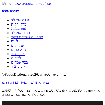
חיפושים נפוצים
עוגת שוקולד
מרק ירקות
עוגת גבינה
כדורי שוקולד
מתכונים לארוחת בוקר
לזניה
פנקייקים
מרק כתום
עוף בתנור
לביבות
בצק שמרים
דגים בתנור
©FoodsDictionary 2026, כל הזכויות שמורות
בניית אתרים
|
תפיקו הפקות וידאו
אין להעתיק, לשכפל או להדפיס לשם פירסום או הפצה בכל דרך שהיא,
ללא קבלת אישור מפורש בכתב