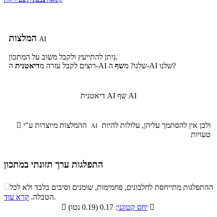
המלצות
AI
ניתן להתייעץ ולקבל משוב על המתכון.
ה-AI שלנו?
ה-AI שלנו? מ
שף
רוצים לקבל עזרה מ
דיאטנית
שף AI
דיאטנית AI
ולכן אין להסתמך עליהן, עלולות להיות
ההמלצות מיוצרות ע"י

AI
טעויות
התפלגות ערך תזונתי במתכון
התפלגות ערך תזונתי במתכון

ההתפלגות מתייחסת לחלבונים, פחמימות, שומנים וסיבים בלבד ולא לכל
סיבים
.
הטבלה.
קרא עוד
פחמימות
חלבונים
שומנים
תזונתיים

: 0.17 (0.19 נטו)
יחס קטוגני

9.7%
12.8%
12.4%
65.1%