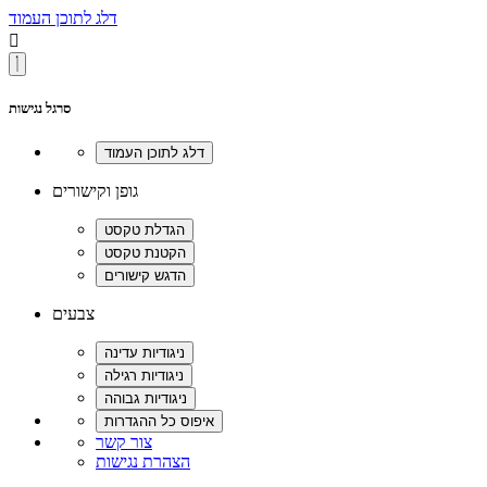
דלג לתוכן העמוד

סרגל נגישות
גופן וקישורים
צבעים
צור קשר
הצהרת נגישות