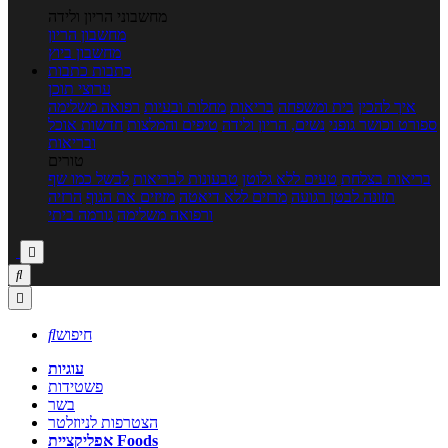
מחשבוני הריון ולידה
מחשבון הריון
מחשבון ביוץ
כתבות
כתבות
ערוצי תוכן
איך להכין
בית ומשפחה
בריאות
מחלות ובעיות
רפואה משלימה
ספורט וכושר גופני
נשים, הריון ולידה
טיפים והמלצות
חדשות אוכל
ובריאות
טורים
בריאות בצלחת
טעים ללא גלוטן
טבעונות לבריאות
לבשל כמו שף
תזונה לבטן רגועה
מרזים ללא דיאטה
מזיזים את הגוף
הרזיה
ורפואה משלימה
גורמה ביתי



חיפוש

עוגיות
פשטידות
בשר
הצטרפות לניוזלטר
אפליקציית Foods