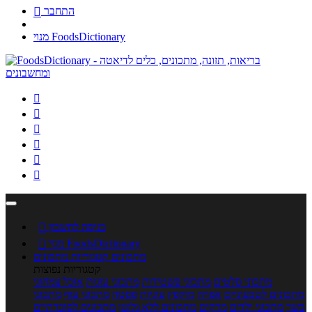
התחבר

מנוי FoodsDictionary






כניסה לחשבון

מנוי FoodsDictionary

מתכונים
קטגוריות מתכונים
קטגוריות נפוצות
מתכוני סלטים
מתכוני פשטידות
מתכוני עוגות
אוכל צמחוני
מתכונים לטבעוניים
אפייה
מוקפץ
עוגיות
פסטה
מתכוני עוף
מתכוני
בשר
מתכוני ילדים
מרקים
מתכונים ללא גלוטן
מתכונים לסוכרתיים