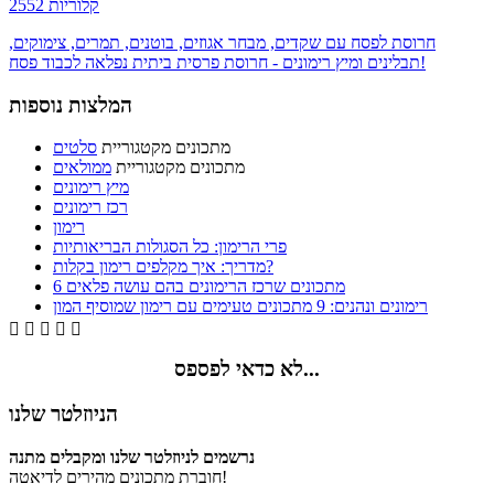
2552 קלוריות
חרוסת לפסח עם שקדים, מבחר אגוזים, בוטנים, תמרים, צימוקים,
תבלינים ומיץ רימונים - חרוסת פרסית ביתית נפלאה לכבוד פסח!
המלצות נוספות
מתכונים מקטגוריית
סלטים
מתכונים מקטגוריית
ממולאים
מיץ רימונים
רכז רימונים
רימון
פרי הרימון: כל הסגולות הבריאותיות
מדריך: איך מקלפים רימון בקלות?
6 מתכונים שרכז הרימונים בהם עושה פלאים
רימונים ונהנים: 9 מתכונים טעימים עם רימון שמוסיף המון





לא כדאי לפספס...
הניוזלטר שלנו
נרשמים לניוזלטר שלנו ומקבלים מתנה
חוברת מתכונים מהירים לדיאטה!