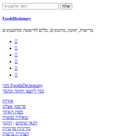
FoodsDictionary
בריאות, תזונה, מתכונים, כלים לדיאטה ומחשבונים






מנוי FoodsDictionary
מנוי ליועצי תזונה וכושר
אודות
פרסמו אצלנו
מפת האתר
שאלות נפוצות
תנאי שימוש
|
תקנון
מדיניות פרטיות
הצהרת נגישות