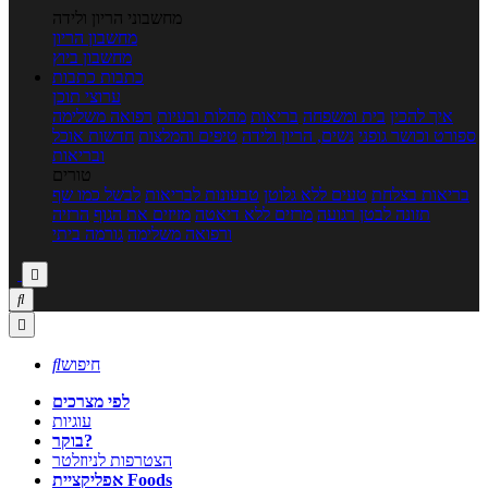
מחשבוני הריון ולידה
מחשבון הריון
מחשבון ביוץ
כתבות
כתבות
ערוצי תוכן
איך להכין
בית ומשפחה
בריאות
מחלות ובעיות
רפואה משלימה
ספורט וכושר גופני
נשים, הריון ולידה
טיפים והמלצות
חדשות אוכל
ובריאות
טורים
בריאות בצלחת
טעים ללא גלוטן
טבעונות לבריאות
לבשל כמו שף
תזונה לבטן רגועה
מרזים ללא דיאטה
מזיזים את הגוף
הרזיה
ורפואה משלימה
גורמה ביתי



חיפוש

לפי מצרכים
עוגיות
בוקר?
הצטרפות לניוזלטר
אפליקציית Foods