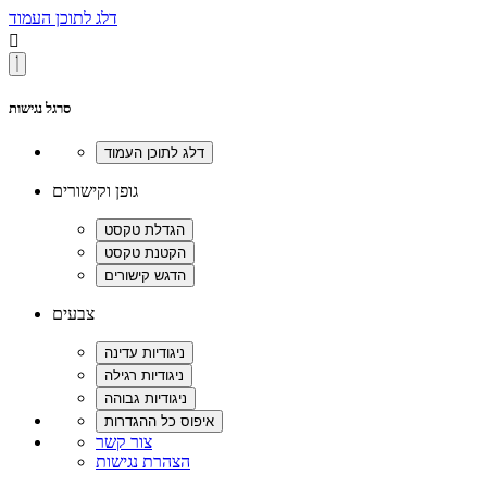
דלג לתוכן העמוד

סרגל נגישות
גופן וקישורים
צבעים
צור קשר
הצהרת נגישות