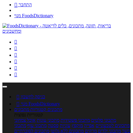
התחבר

מנוי FoodsDictionary






כניסה לחשבון

מנוי FoodsDictionary

מתכונים
קטגוריות מתכונים
קטגוריות נפוצות
מתכוני סלטים
מתכוני פשטידות
מתכוני עוגות
אוכל צמחוני
מתכונים לטבעוניים
אפייה
מוקפץ
עוגיות
פסטה
מתכוני עוף
מתכוני
בשר
מתכוני ילדים
מרקים
מתכונים ללא גלוטן
מתכונים לסוכרתיים