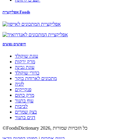
אפליקציית Foods
חיפושים נפוצים
עוגת שוקולד
מרק ירקות
עוגת גבינה
כדורי שוקולד
מתכונים לארוחת בוקר
לזניה
פנקייקים
מרק כתום
עוף בתנור
לביבות
בצק שמרים
דגים בתנור
©FoodsDictionary 2026, כל הזכויות שמורות
בניית אתרים
|
תפיקו הפקות וידאו