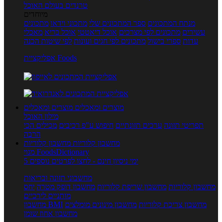
טרנדים בעולם האוכל
מיוחדים
מנתח המתכונים
ספר המתכונים שלי
מתכוני וידאו
מתכונים
עשירים
מתכונים לפי מצרכים
אוכל דיאטטי
אוכל בריא
מאכלי
עדות
ספרי בישול
מתכונים לפי חגים ועונות
לפי שיטות הכנה
אפליקציית Foods
מוצרים ומאכלים
מוצרים ומאכלים
מילון האוכל
תפריטי תזונה
ערכים תזונתיים
חיפוש ע"פ רכיבים
מכילים הכי
הרבה
מחשבון קלוריות
מחשבון קלוריות
מנוי FoodsDictionary
5 ימי ניסיון חינם - לחצו לפרטים נוספים
מחשבוני תזונה ובריאות
מחשבון קלוריות
מחשבון שריפת קלוריות
מחשבון דופק מטרה
יחס
מותניים לירכיים
מחשבון צריכת קלוריות
מחשבון מינונים מומלצים
מחשבון BMI
מחשבון אחוז שומן