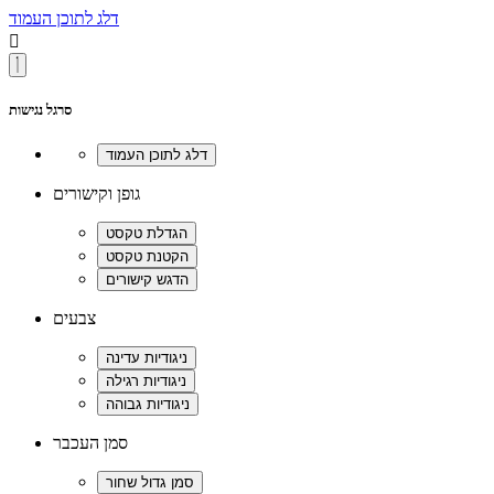
דלג לתוכן העמוד

סרגל נגישות
גופן וקישורים
צבעים
סמן העכבר