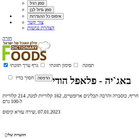
צור קשר
הצהרת נגישות
חזרה
תמונה
סימון תזונתי
גרף ערך תזונתי
באג`יה - פלאפל הודי
חסוך בדיו
באג`יה (או באג`י) היא מנת פתיחה שסבתי נהגה להכין בשבתות ובחגים - מעין פלאפל הודי (או לביבות בצל מטוגנות) פיקנטי עם קמח חומוס, פלפל חריף, כוסברה והרבה תבלינים ארומטיים, 162 קלוריות למנה, 214 קלוריות
ל-100 גרם
, 07.01.2023
שירה עזרא קיסוס
ההערות שלי
