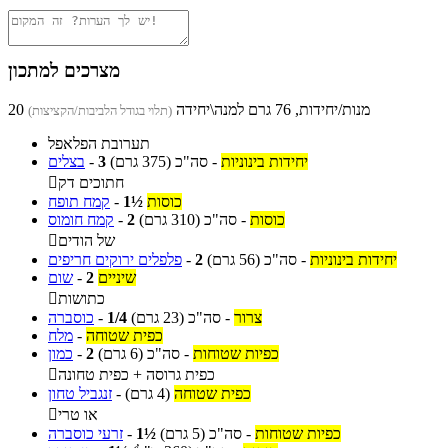
מצרכים למתכון
20 מנות/יחידות, 76 גרם למנה\יחידה
(תלוי בגודל הלביבות/הקציצות)
תערובת הפלאפל
יחידות בינוניות
-
סה"כ
(375 גרם)
3
-
בצלים
חתוכים דק

כוסות
1½
-
קמח תופח
כוסות
-
סה"כ
(310 גרם)
2
-
קמח חומוס
של הודים

יחידות בינוניות
-
סה"כ
(56 גרם)
2
-
פלפלים ירוקים חריפים
שיניים
2
-
שום
כתושות

צרור
-
סה"כ
(23 גרם)
1/4
-
כוסברה
כפית שטוחה
-
מלח
כפיות שטוחות
-
סה"כ
(6 גרם)
2
-
כמון
כפית גרוסה + כפית טחונה

כפית שטוחה
(4 גרם)
-
זנגביל טחון
או טרי

כפיות שטוחות
-
סה"כ
(5 גרם)
1½
-
זרעי כוסברה