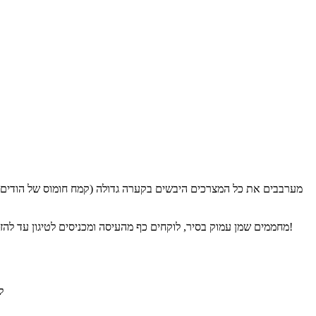
מחממים שמן עמוק בסיר, לוקחים כף מהעיסה ומכניסים לטיגון עד להזהבה משני הצדדים. הבאג`יה לא יוצאת סימטרית, אך יוצאת פריכה וטעימה בטירוף. להגיש חם!
ל