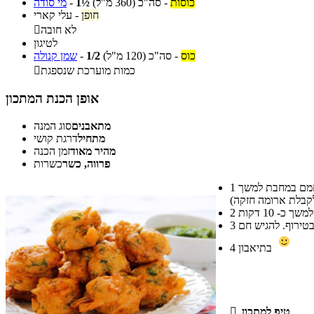
כוסות
-
סה"כ
(360 מ"ל)
1½
-
מי סודה
חופן
-
עלי קארי
לא חובה

לטיגון
כוס
-
סה"כ
(120 מ"ל)
1/2
-
שמן קנולה
כמות מוערכת שנספגת

אופן הכנת המתכון
מתאבנים
סוג המנה
מתחיל
דרגת קושי
מהיר מאוד
זמן הכנה
פרווה, כשר
כשרות
מערבבים את כל המצרכים היבשים בקערה גדולה (קמח חומוס של הודים ניתן להשיג בחנויות התבלינים והפיצוחים השונות. את זרעי הכוסברה ניתן לחמם במחבת למשך
1
2
3
בתיאבון
4
טיפ למתכון
