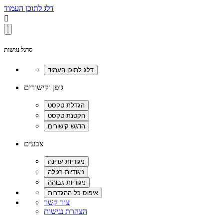
דלג לתוכן העמוד

סרגל נגישות
גופן וקישורים
צבעים
צור קשר
הצהרת נגישות