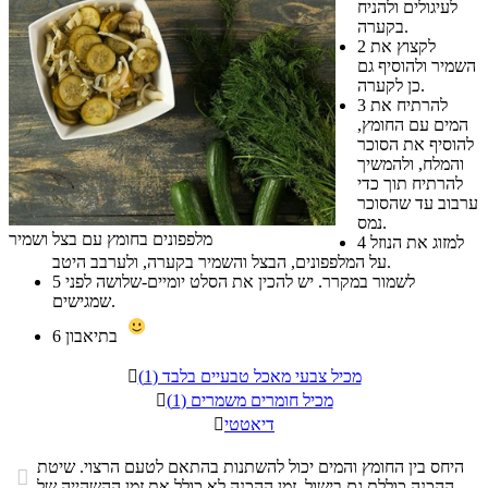
לעיגולים ולהניח
בקערה.
לקצוץ את
2
השמיר ולהוסיף גם
כן לקערה.
להרתיח את
3
המים עם החומץ,
להוסיף את הסוכר
והמלח, ולהמשיך
להרתיח תוך כדי
ערבוב עד שהסוכר
נמס.
מלפפונים בחומץ עם בצל ושמיר
למזוג את הנוזל
4
על המלפפונים, הבצל והשמיר בקערה, ולערבב היטב.
לשמור במקרר. יש להכין את הסלט יומיים-שלושה לפני
5
שמגישים.
בתיאבון
6
מכיל צבעי מאכל טבעיים בלבד (1)

מכיל חומרים משמרים (1)

דיאטטי

היחס בין החומץ והמים יכול להשתנות בהתאם לטעם הרצוי. שיטת

ההכנה כוללת גם בישול. זמן ההכנה לא כולל את זמן ההשהייה של