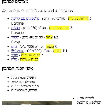
מצרכים למתכון
20 מנות/יחידות, 91 גרם למנה\יחידה
(תלוי בגודל המנה)
5
יחידות בינוניות
-
סה"כ
(480 גרם)
-
מלפפונים עם קליפה
פרוסים

2
יחידות בינוניות
-
סה"כ
(250 גרם)
-
בצלים
פרוסים

1/2
צרור
-
סה"כ
(40 גרם)
-
שמיר
קצוץ

3
כוסות
-
סה"כ
(720 מ"ל)
-
מים
1¼
כוסות
-
סה"כ
(300 מ"ל)
-
חומץ 5%
2
כפות שטוחות
-
סוכר
כפית שטוחה
-
מלח
אופן הכנת המתכון
ראשונות
סוג המנה
מתחיל
דרגת קושי
מהיר מאוד
זמן הכנה
פרווה, כשר
כשרות
לפרוס את
1
המלפפונים והבצל