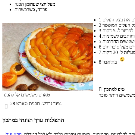
מעל חצי שעה
זמן הכנה
פרווה, כשר
כשרות
1
2
3
4
5
6
7
בתיאבון
8
טיפ למתכון

טארט משמשים קל להכנה
ציוד נדרש: תבנית טארט 28.

התפלגות ערך תזונתי במתכון
התפלגות ערך תזונתי במתכון

ת לחלבונים, פחמימות, שומנים וסיבים בלבד ולא לכל הטבלה.
קרא עוד