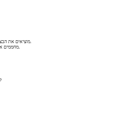
מוציאים את הבצק מהפריזר, מפזרים עליו 3 כפות קמח שקדים ומסדרים מעליו את פרוסות המשמשים החתוכות.
מחממים את ריבת האפרסקים בסיר עד שתימס, מברישים את האפרסקים בריבה ומפזרים מעל סוכר חום.
ל