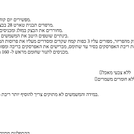
מפשירים יום קודם את בצק העלים.
מרפדים תבנית טארט 28 בבצק העלים המופשר.
מחוררים את הבצק במזלג ומכניסים לפריזר ל- 5 דקות.
בינתיים שוטפים היטב את המשמשים וחותכים לשמיניות.
מכניסים לתנור שחומם מראש ל- 160 מעלות ל- 30 דקות.
ללא צבעי מאכל

לא חומרים משמרים

במידה והמשמשים לא מתוקים צריך להוסיף יותר ריבת משמשים ויותר סוכר.
.
ההתפלגות מתייחס