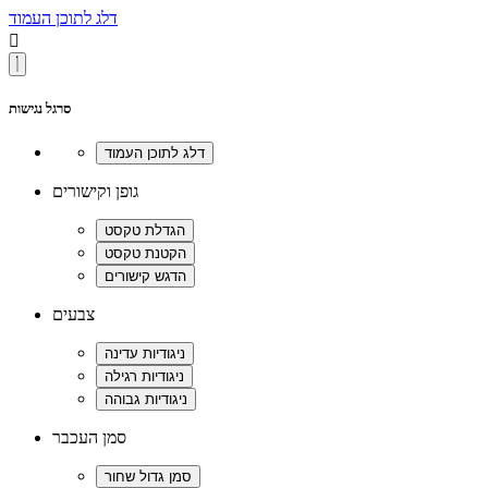
דלג לתוכן העמוד

סרגל נגישות
גופן וקישורים
צבעים
סמן העכבר