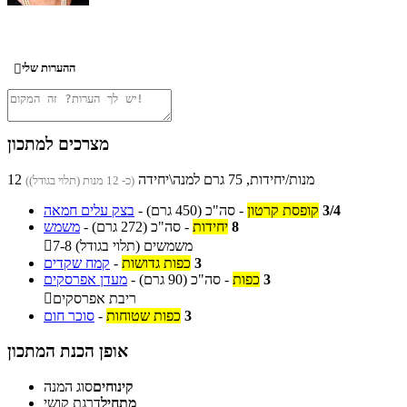
ההערות שלי

מצרכים למתכון
12 מנות/יחידות, 75 גרם למנה\יחידה
(כ- 12 מנות (תלוי בגודל))
3/4
קופסת קרטון
-
סה"כ
(450 גרם)
-
בצק עלים חמאה
8
יחידות
-
סה"כ
(272 גרם)
-
משמש
7-8 משמשים (תלוי בגודל)

3
כפות גדושות
-
קמח שקדים
3
כפות
-
סה"כ
(90 גרם)
-
מעדן אפרסקים
ריבת אפרסקים

3
כפות שטוחות
-
סוכר חום
אופן הכנת המתכון
קינוחים
סוג המנה
מתחיל
דרגת קושי