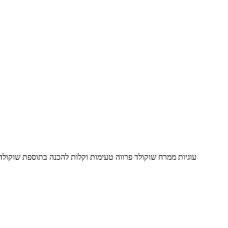
עוגיות ממרח שוקולד פרווה טעימות וקלות להכנה בתוספת שוקולד צ`יפס פרווה שילדים אוהבים, 