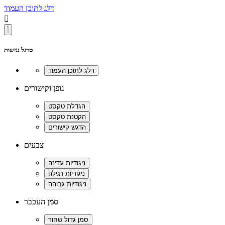
דלג לתוכן העמוד

סרגל נגישות
גופן וקישורים
צבעים
סמן העכבר