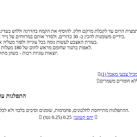
בידיים משומנות להכין כ- 30 כדורים, ולסדר אותם במרווחים על נייר אפייה בתוך תבנית.
בעזרת האצבע לעשות גומה בכל עוגייה ולפזר מעליה את השוקולד צ`יפס.
לאפות בתנור שחומם מראש לחום של 180 מעלות למשך כ- 10 דקות.
יוצאות עוגיות רכות - כשהן מתקררות הן מתקשות.
כיל צבעי מאכל (1)

לא חומרים משמרים

התפלגות ערך
התפלגות ערך
.
ההתפלגות מתייחסת לחלבונים, פחמימות, שומנים וסיבים בלבד ולא לכ
פחמימות
חלבונ

: 0.25 (0.25 נטו)
יחס קטוגני

.1%
70.7%