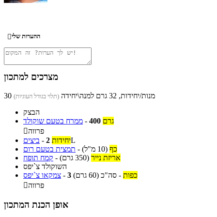
ההערות שלי

מצרכים למתכון
30 מנות/יחידות, 32 גרם למנה\יחידה
(תלוי בגודל העוגיות)
הבצק
גרם
400
-
ממרח בטעם שוקולד
פרווה

L
יחידות
2
-
ביצים
כף
(10 מ"ל)
-
תמצית בטעם רום
אריזת נייר
(350 גרם)
-
קמח תופח
השוקולד צ`יפס
כפות
-
סה"כ
(60 גרם)
3
-
צמקאו צ`יפס
פרווה

אופן הכנת המתכון