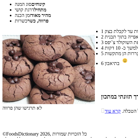
קינוחים
סוג המנה
מתחיל
דרגת קושי
מהיר מאוד
זמן הכנה
פרווה, כשר
כשרות
1
2
3
4
5
בתיאבון
6
 תזונתי במתכון
לא תרגישו שהן פרווה
 תזונתי במתכון

ל הטבלה.
קרא עוד
סיבים
ים
שומנים
תזונתיים
0%
20.2%
9
©FoodsDictionary 2026, כל הזכויות שמורות