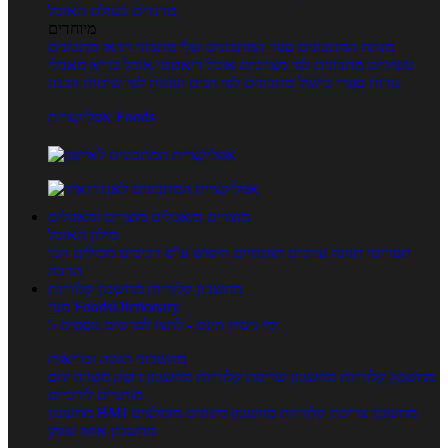
טרנדים בעולם האוכל
מיוחדים
מנתח המתכונים
ספר המתכונים שלי
מתכוני וידאו
מתכונים
עשירים
מתכונים לפי מצרכים
אוכל דיאטטי
אוכל בריא
מאכלי
עדות
ספרי בישול
מתכונים לפי חגים ועונות
לפי שיטות הכנה
אפליקציית Foods
מוצרים ומאכלים
מוצרים ומאכלים
מילון האוכל
תפריטי תזונה
ערכים תזונתיים
חיפוש ע"פ רכיבים
מכילים הכי
הרבה
מחשבון קלוריות
מחשבון קלוריות
מנוי FoodsDictionary
5 ימי ניסיון חינם - לחצו לפרטים נוספים
מחשבוני תזונה ובריאות
מחשבון קלוריות
מחשבון שריפת קלוריות
מחשבון דופק מטרה
יחס
מותניים לירכיים
מחשבון צריכת קלוריות
מחשבון מינונים מומלצים
מחשבון BMI
מחשבון אחוז שומן