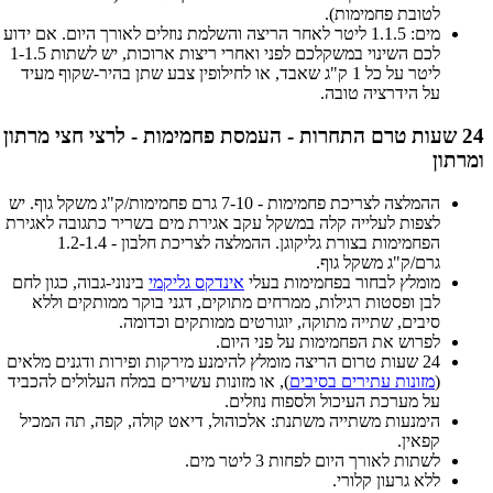
לטובת פחמימות).
מים: 1.1.5 ליטר לאחר הריצה והשלמת נוזלים לאורך היום. אם ידוע
לכם השינוי במשקלכם לפני ואחרי ריצות ארוכות, יש לשתות 1-1.5
ליטר על כל 1 ק"ג שאבד, או לחילופין צבע שתן בהיר-שקוף מעיד
על הידרציה טובה.
24 שעות טרם התחרות - העמסת פחמימות - לרצי חצי מרתון
ומרתון
ההמלצה לצריכת פחמימות - 7-10 גרם פחמימות/ק"ג משקל גוף. יש
לצפות לעלייה קלה במשקל עקב אגירת מים בשריר כתגובה לאגירת
הפחמימות בצורת גליקוגן. ההמלצה לצריכת חלבון - 1.2-1.4
גרם/ק"ג משקל גוף.
מומלץ לבחור בפחמימות בעלי
אינדקס גליקמי
בינוני-גבוה, כגון לחם
לבן ופסטות רגילות, ממרחים מתוקים, דגני בוקר ממותקים וללא
סיבים, שתייה מתוקה, יוגורטים ממותקים וכדומה.
לפרוש את הפחמימות על פני היום.
24 שעות טרום הריצה מומלץ להימנע מירקות ופירות ודגנים מלאים
(
מזונות עתירים בסיבים
), או מזונות עשירים במלח העלולים להכביד
על מערכת העיכול ולספוח נוזלים.
הימנעות משתייה משתנת: אלכוהול, דיאט קולה, קפה, תה המכיל
קפאין.
לשתות לאורך היום לפחות 3 ליטר מים.
ללא גרעון קלורי.