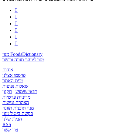






מנוי FoodsDictionary
מנוי ליועצי תזונה וכושר
אודות
פרסמו אצלנו
מפת האתר
שאלות נפוצות
תנאי שימוש
|
תקנון
מדיניות פרטיות
הצהרת נגישות
מנוי תוכנית תזונה
בקשת ביטול מנוי
הבלוג שלנו
RSS
צור קשר