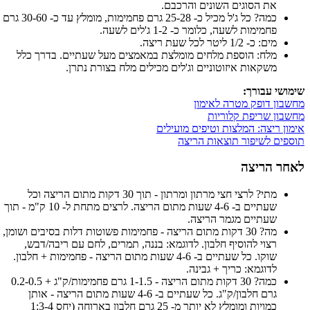
את הסוגים השונים והרכבם.
כמה? כל ג'ל מכיל כ- 25-28 גרם פחמימות, מומלץ עד כ- 30-60 גרם
פחמימות לשעה, כלומר כ- 1-2 ג'לים לשעה.
מים: כ- 1/2 ליטר לכל שעת ריצה.
מלח: הוספת מלחים מומלצת במאמצים מעל שעתיים. בדרך כלל
משקאות איזוטוניים וג'לים מכילים מלח בצורת נתרן.
שימושי עבורך:
מחשבון דופק מטרה לאימון
מחשבון שריפת קלוריות
אימון ריצה: המלצות וטיפים מועילים
תוספים לשיפור תוצאות הריצה
לאחר הריצה
מתי? לרצי חצי מרתון ומרתון - תוך 30 דקות מתום הריצה וכל
שעתיים ב- 4-6 שעות מתום הריצה. לרצים מתחת ל- 10 ק"מ - תוך
שעתיים מגמר הריצה.
מה? 30 דקות מתום הריצה - פחמימות פשוטות דלות בסיבים ושומן,
רצוי להוסיף חלבון. לדוגמא: בננה, תמרים, לחם עם ריבה/דבש,
שוקו. כל שעתיים ב- 4-6 שעות מתום הריצה - פחמימות + חלבון.
לדוגמא: כריך + גבינה.
כמה? 30 דקות מתום הריצה - 1-1.5 גרם פחמימות/ק"ג + 0.2-0.5
גרם חלבון/ק"ג. כל שעתיים ב- 4-6 שעות מתום הריצה - אותן
כמויות ומומלץ לא יותר מ- 25 גרם חלבון בארוחה (יחס 1:3-4