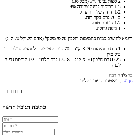
2 כפות גבינה 5% (מכל סוג).
1.5 פרוסות גבינה צהובה 9%.
1/2 יחידה של חזה עוף.
כ- 70 גרם בקר רזה.
1/2 קופסת טונה.
1 ביצה גדולה.
דוגמא לחישוב כמות פחמימות וחלבון על פי משקל (אדם השוקל 70 ק"ג):
1 גרם פחמימות X 70 ק"ג = 70 גרם פחמימה = לחמניה גדולה + 1
כוס מיץ.
0.25 גרם חלבון X 70 ק"ג = 17-18 גרם חלבון = 1/2 קופסת גבינה
לבנה.
בהצלחה רבה!
חן יער
, דיאטנית ספורט קלינית.





כתיבת תגובה חדשה