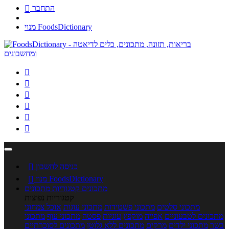
התחבר

מנוי FoodsDictionary






כניסה לחשבון

מנוי FoodsDictionary

מתכונים
קטגוריות מתכונים
קטגוריות נפוצות
מתכוני סלטים
מתכוני פשטידות
מתכוני עוגות
אוכל צמחוני
מתכונים לטבעוניים
אפייה
מוקפץ
עוגיות
פסטה
מתכוני עוף
מתכוני
בשר
מתכוני ילדים
מרקים
מתכונים ללא גלוטן
מתכונים לסוכרתיים