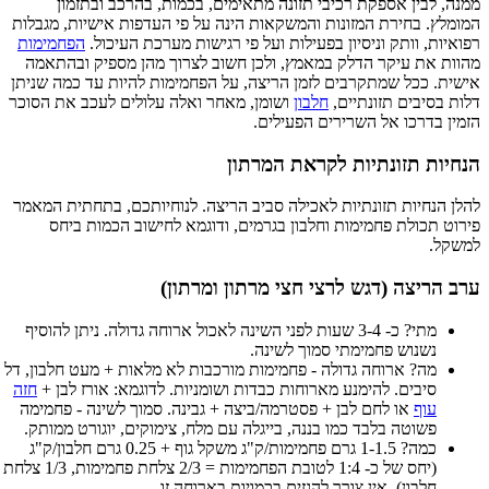
ממנה, לבין אספקת רכיבי תזונה מתאימים, בכמות, בהרכב ובתזמון
המומלץ. בחירת המזונות והמשקאות הינה על פי העדפות אישיות, מגבלות
רפואיות, וותק וניסיון בפעילות ועל פי רגישות מערכת העיכול.
הפחמימות
מהוות את עיקר הדלק במאמץ, ולכן חשוב לצרוך מהן מספיק ובהתאמה
אישית. ככל שמתקרבים לזמן הריצה, על הפחמימות להיות עד כמה שניתן
דלות בסיבים תזונתיים,
חלבון
ושומן, מאחר ואלה עלולים לעכב את הסוכר
הזמין בדרכו אל השרירים הפעילים.
הנחיות תזונתיות לקראת המרתון
להלן הנחיות תזונתיות לאכילה סביב הריצה. לנוחיותכם, בתחתית המאמר
פירוט תכולת פחמימות וחלבון בגרמים, ודוגמא לחישוב הכמות ביחס
למשקל.
ערב הריצה (דגש לרצי חצי מרתון ומרתון)
מתי? כ- 3-4 שעות לפני השינה לאכול ארוחה גדולה. ניתן להוסיף
נשנוש פחמימתי סמוך לשינה.
מה? ארוחה גדולה - פחמימות מורכבות לא מלאות + מעט חלבון, דל
סיבים. להימנע מארוחות כבדות ושומניות. לדוגמא: אורז לבן +
חזה
עוף
או לחם לבן + פסטרמה/ביצה + גבינה. סמוך לשינה - פחמימה
פשוטה בלבד כמו בננה, בייגלה עם מלח, צימוקים, יוגורט ממותק.
כמה? 1-1.5 גרם פחמימות/ק"ג משקל גוף + 0.25 גרם חלבון/ק"ג
(יחס של כ- 1:4 לטובת הפחמימות = 2/3 צלחת פחמימות, 1/3 צלחת
חלבון). אין צורך להגזים בכמויות בארוחה זו.