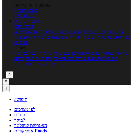
מחשבוני הריון ולידה
מחשבון הריון
מחשבון ביוץ
כתבות
כתבות
ערוצי תוכן
איך להכין
בית ומשפחה
בריאות
מחלות ובעיות
רפואה משלימה
ספורט וכושר גופני
נשים, הריון ולידה
טיפים והמלצות
חדשות אוכל
ובריאות
טורים
בריאות בצלחת
טעים ללא גלוטן
טבעונות לבריאות
לבשל כמו שף
תזונה לבטן רגועה
מרזים ללא דיאטה
מזיזים את הגוף
הרזיה
ורפואה משלימה
גורמה ביתי



חיפוש

לפי מצרכים
עוגיות
בוקר?
הצטרפות לניוזלטר
אפליקציית Foods