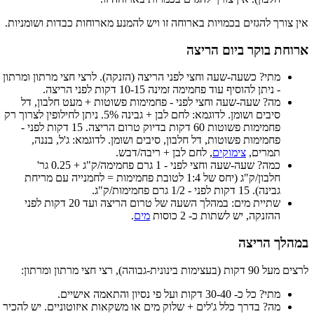
אין צורך להגזים בכמויות בארוחה זו ויש להמנע מארוחות כבדות ושומניות.
ארוחת בוקר ביום הריצה
מתי? כשעה-שעה וחצי לפני הריצה (הזנקה). לרצי חצי מרתון ומרתון
- ניתן להוסיף עוד פחמימה זמינה 10-15 דקות לפני הריצה.
מה? שעה-שעה וחצי לפני - פחמימות פשוטות + מעט חלבון, דל
סיבים ושומן. לדוגמא: לחם לבן + גבינה 5%. ניתן לחילופין לצרוך רק
פחמימות פשוטות 60 דקות בדיוק טרום הריצה. 15 דקות לפני -
פחמימות פשוטות, דל חלבון, סיבים ושומן. לדוגמא: ג'ל, בננה,
תמרים,
צימוקים
, לחם לבן + ריבה/דבש.
כמה? שעה-שעה וחצי לפני - 1 גרם פחמימה/ק"ג + 0.25 גר'
חלבון/ק"ג (יחס של 1:4 לטובת פחמימות = לחמנייה עם מריחת
גבינה). 15 דקות לפני - 1/2 גרם פחמימות/ק"ג.
שתיית מים: במהלך השעה של טרום הריצה ועד 20 דקות לפני
ההזנקה, יש לשתות כ- 2 כוסות
מים
.
במהלך הריצה
לרצים מעל 90 דקות (בעצימות בינונית-גבוהה), רצי חצי מרתון ומרתון:
מתי? כל כ- 30-40 דקות ועל פי נסיון והתאמה אישיים.
מה? בדרך כלל ג'לים + שלוק מים או משקאות איזוטוניים. יש להכיר