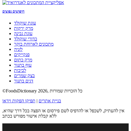
חיפושים נפוצים
עוגת שוקולד
מרק ירקות
עוגת גבינה
כדורי שוקולד
מתכונים לארוחת בוקר
לזניה
פנקייקים
מרק כתום
עוף בתנור
לביבות
בצק שמרים
דגים בתנור
©FoodsDictionary 2026, כל הזכויות שמורות
בניית אתרים
|
תפיקו הפקות וידאו
אין להעתיק, לשכפל או להדפיס לשם פירסום או הפצה בכל דרך שהיא,
ללא קבלת אישור מפורש בכתב