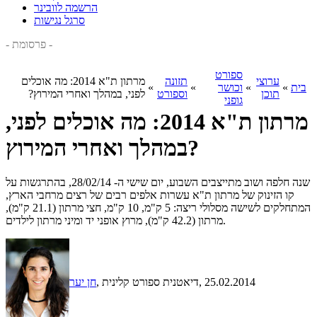
הרשמה לוובינר
סרגל נגישות
- פרסומת -
ספורט
ערוצי
תזונה
מרתון ת"א 2014: מה אוכלים
בית
»
»
וכושר
»
»
תוכן
וספורט
לפני, במהלך ואחרי המירוץ?
גופני
מרתון ת"א 2014: מה אוכלים לפני,
במהלך ואחרי המירוץ?
שנה חלפה ושוב מתייצבים השבוע, יום שישי ה- 28/02/14, בהתרגשות על
קו הזינוק של מרתון ת"א עשרות אלפים רבים של רצים מרחבי הארץ,
המתחלקים לשישה מסלולי ריצה: 5 ק"מ, 10 ק"מ, חצי מרתון (21.1 ק"מ),
מרתון (42.2 ק"מ), מרוץ אופני יד ומיני מרתון לילדים.
, 25.02.2014
, דיאטנית ספורט קלינית
חן יער