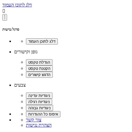
דלג לתוכן העמוד

סרגל נגישות
גופן וקישורים
צבעים
צור קשר
הצהרת נגישות