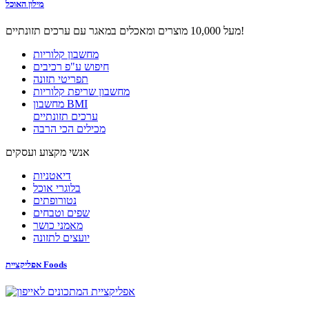
מילון האוכל
מעל 10,000 מוצרים ומאכלים במאגר עם ערכים תזונתיים!
מחשבון קלוריות
חיפוש ע"פ רכיבים
תפריטי תזונה
מחשבון שריפת קלוריות
מחשבון BMI
ערכים תזונתיים
מכילים הכי הרבה
אנשי מקצוע ועסקים
דיאטניות
בלוגרי אוכל
נטורופתים
שפים וטבחים
מאמני כושר
יועצים לתזונה
אפליקציית Foods