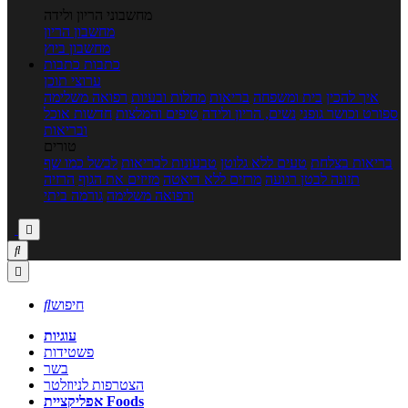
מחשבוני הריון ולידה
מחשבון הריון
מחשבון ביוץ
כתבות
כתבות
ערוצי תוכן
איך להכין
בית ומשפחה
בריאות
מחלות ובעיות
רפואה משלימה
ספורט וכושר גופני
נשים, הריון ולידה
טיפים והמלצות
חדשות אוכל
ובריאות
טורים
בריאות בצלחת
טעים ללא גלוטן
טבעונות לבריאות
לבשל כמו שף
תזונה לבטן רגועה
מרזים ללא דיאטה
מזיזים את הגוף
הרזיה
ורפואה משלימה
גורמה ביתי



חיפוש

עוגיות
פשטידות
בשר
הצטרפות לניוזלטר
אפליקציית Foods