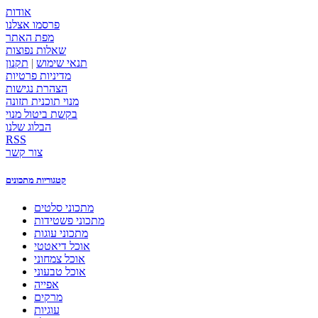
אודות
פרסמו אצלנו
מפת האתר
שאלות נפוצות
תנאי שימוש
|
תקנון
מדיניות פרטיות
הצהרת נגישות
מנוי תוכנית תזונה
בקשת ביטול מנוי
הבלוג שלנו
RSS
צור קשר
קטגוריות מתכונים
מתכוני סלטים
מתכוני פשטידות
מתכוני עוגות
אוכל דיאטטי
אוכל צמחוני
אוכל טבעוני
אפייה
מרקים
עוגיות