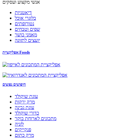
אנשי מקצוע ועסקים
דיאטניות
בלוגרי אוכל
נטורופתים
שפים וטבחים
מאמני כושר
יועצים לתזונה
אפליקציית Foods
חיפושים נפוצים
עוגת שוקולד
מרק ירקות
עוגת גבינה
כדורי שוקולד
מתכונים לארוחת בוקר
לזניה
פנקייקים
מרק כתום