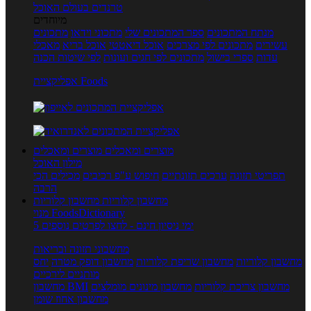
טרנדים בעולם האוכל
מיוחדים
מנתח המתכונים
ספר המתכונים שלי
מתכוני וידאו
מתכונים
עשירים
מתכונים לפי מצרכים
אוכל דיאטטי
אוכל בריא
מאכלי
עדות
ספרי בישול
מתכונים לפי חגים ועונות
לפי שיטות הכנה
אפליקציית Foods
מוצרים ומאכלים
מוצרים ומאכלים
מילון האוכל
תפריטי תזונה
ערכים תזונתיים
חיפוש ע"פ רכיבים
מכילים הכי
הרבה
מחשבון קלוריות
מחשבון קלוריות
מנוי FoodsDictionary
5 ימי ניסיון חינם - לחצו לפרטים נוספים
מחשבוני תזונה ובריאות
מחשבון קלוריות
מחשבון שריפת קלוריות
מחשבון דופק מטרה
יחס
מותניים לירכיים
מחשבון צריכת קלוריות
מחשבון מינונים מומלצים
מחשבון BMI
מחשבון אחוז שומן