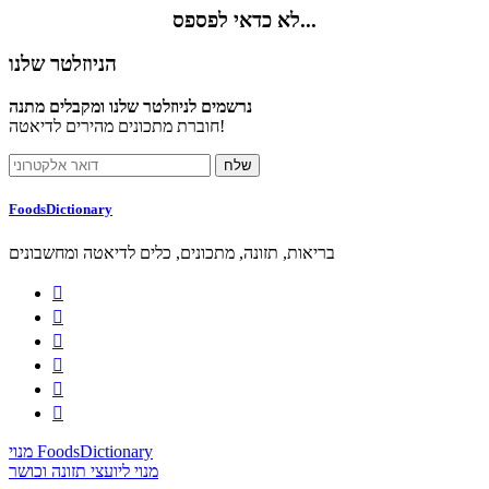
לא כדאי לפספס...
הניוזלטר שלנו
נרשמים לניוזלטר שלנו ומקבלים מתנה
חוברת מתכונים מהירים לדיאטה!
FoodsDictionary
בריאות, תזונה, מתכונים, כלים לדיאטה ומחשבונים






מנוי FoodsDictionary
מנוי ליועצי תזונה וכושר