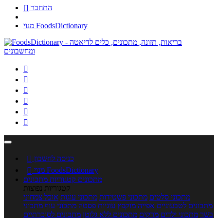
התחבר

מנוי FoodsDictionary






כניסה לחשבון

מנוי FoodsDictionary

מתכונים
קטגוריות מתכונים
קטגוריות נפוצות
מתכוני סלטים
מתכוני פשטידות
מתכוני עוגות
אוכל צמחוני
מתכונים לטבעוניים
אפייה
מוקפץ
עוגיות
פסטה
מתכוני עוף
מתכוני
בשר
מתכוני ילדים
מרקים
מתכונים ללא גלוטן
מתכונים לסוכרתיים