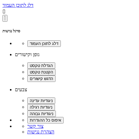
דלג לתוכן העמוד

סרגל נגישות
גופן וקישורים
צבעים
צור קשר
הצהרת נגישות