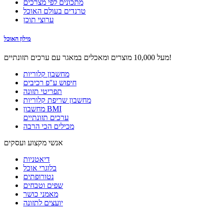
מתכונים לפי מצרכים
טרנדים בעולם האוכל
ערוצי תוכן
מילון האוכל
מעל 10,000 מוצרים ומאכלים במאגר עם ערכים תזונתיים!
מחשבון קלוריות
חיפוש ע"פ רכיבים
תפריטי תזונה
מחשבון שריפת קלוריות
מחשבון BMI
ערכים תזונתיים
מכילים הכי הרבה
אנשי מקצוע ועסקים
דיאטניות
בלוגרי אוכל
נטורופתים
שפים וטבחים
מאמני כושר
יועצים לתזונה