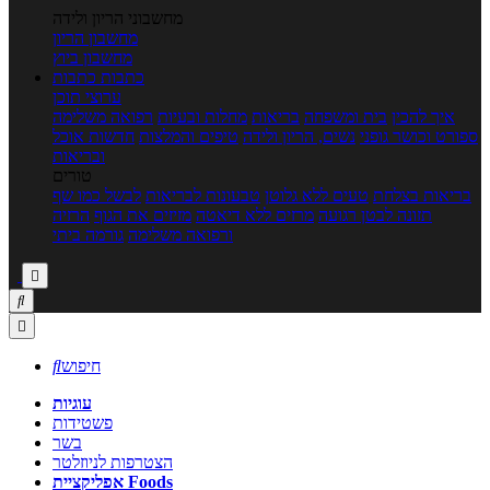
מחשבוני הריון ולידה
מחשבון הריון
מחשבון ביוץ
כתבות
כתבות
ערוצי תוכן
איך להכין
בית ומשפחה
בריאות
מחלות ובעיות
רפואה משלימה
ספורט וכושר גופני
נשים, הריון ולידה
טיפים והמלצות
חדשות אוכל
ובריאות
טורים
בריאות בצלחת
טעים ללא גלוטן
טבעונות לבריאות
לבשל כמו שף
תזונה לבטן רגועה
מרזים ללא דיאטה
מזיזים את הגוף
הרזיה
ורפואה משלימה
גורמה ביתי



חיפוש

עוגיות
פשטידות
בשר
הצטרפות לניוזלטר
אפליקציית Foods