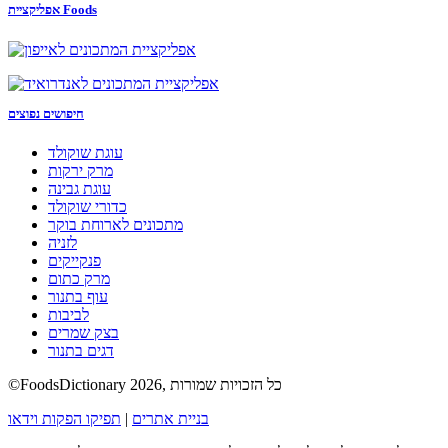
אפליקציית Foods
חיפושים נפוצים
עוגת שוקולד
מרק ירקות
עוגת גבינה
כדורי שוקולד
מתכונים לארוחת בוקר
לזניה
פנקייקים
מרק כתום
עוף בתנור
לביבות
בצק שמרים
דגים בתנור
©FoodsDictionary 2026, כל הזכויות שמורות
בניית אתרים
|
תפיקו הפקות וידאו