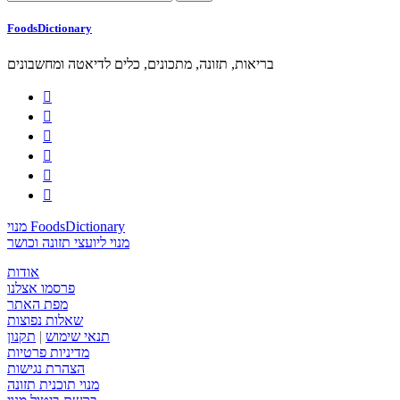
FoodsDictionary
בריאות, תזונה, מתכונים, כלים לדיאטה ומחשבונים






מנוי FoodsDictionary
מנוי ליועצי תזונה וכושר
אודות
פרסמו אצלנו
מפת האתר
שאלות נפוצות
תנאי שימוש
|
תקנון
מדיניות פרטיות
הצהרת נגישות
מנוי תוכנית תזונה