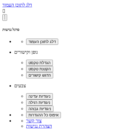
דלג לתוכן העמוד

סרגל נגישות
גופן וקישורים
צבעים
צור קשר
הצהרת נגישות