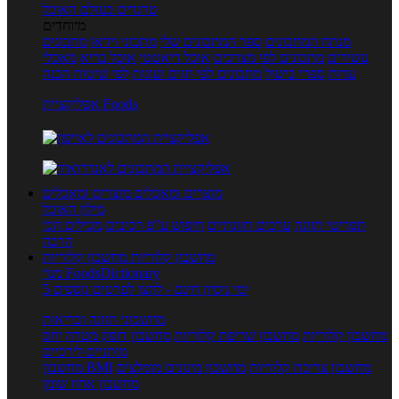
טרנדים בעולם האוכל
מיוחדים
מנתח המתכונים
ספר המתכונים שלי
מתכוני וידאו
מתכונים
עשירים
מתכונים לפי מצרכים
אוכל דיאטטי
אוכל בריא
מאכלי
עדות
ספרי בישול
מתכונים לפי חגים ועונות
לפי שיטות הכנה
אפליקציית Foods
מוצרים ומאכלים
מוצרים ומאכלים
מילון האוכל
תפריטי תזונה
ערכים תזונתיים
חיפוש ע"פ רכיבים
מכילים הכי
הרבה
מחשבון קלוריות
מחשבון קלוריות
מנוי FoodsDictionary
5 ימי ניסיון חינם - לחצו לפרטים נוספים
מחשבוני תזונה ובריאות
מחשבון קלוריות
מחשבון שריפת קלוריות
מחשבון דופק מטרה
יחס
מותניים לירכיים
מחשבון צריכת קלוריות
מחשבון מינונים מומלצים
מחשבון BMI
מחשבון אחוז שומן