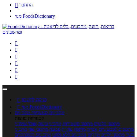
התחבר

מנוי FoodsDictionary






כניסה לחשבון

מנוי FoodsDictionary

מתכונים
קטגוריות מתכונים
קטגוריות נפוצות
מתכוני סלטים
מתכוני פשטידות
מתכוני עוגות
אוכל צמחוני
מתכונים לטבעוניים
אפייה
מוקפץ
עוגיות
פסטה
מתכוני עוף
מתכוני
בשר
מתכוני ילדים
מרקים
מתכונים ללא גלוטן
מתכונים לסוכרתיים