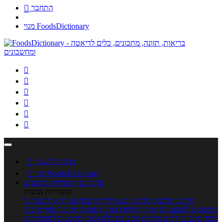
התחבר

מנוי FoodsDictionary






כניסה לחשבון

מנוי FoodsDictionary

מתכונים
קטגוריות מתכונים
קטגוריות נפוצות
מתכוני סלטים
מתכוני פשטידות
מתכוני עוגות
אוכל צמחוני
מתכונים לטבעוניים
אפייה
מוקפץ
עוגיות
פסטה
מתכוני עוף
מתכוני
בשר
מתכוני ילדים
מרקים
מתכונים ללא גלוטן
מתכונים לסוכרתיים