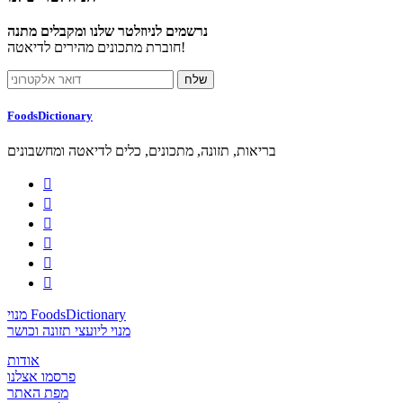
נרשמים לניוזלטר שלנו ומקבלים מתנה
חוברת מתכונים מהירים לדיאטה!
FoodsDictionary
בריאות, תזונה, מתכונים, כלים לדיאטה ומחשבונים






מנוי FoodsDictionary
מנוי ליועצי תזונה וכושר
אודות
פרסמו אצלנו
מפת האתר