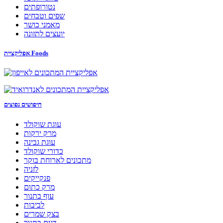
נטורופתים
שפים וטבחים
מאמני כושר
יועצים לתזונה
אפליקציית Foods
חיפושים נפוצים
עוגת שוקולד
מרק ירקות
עוגת גבינה
כדורי שוקולד
מתכונים לארוחת בוקר
לזניה
פנקייקים
מרק כתום
עוף בתנור
לביבות
בצק שמרים
דגים בתנור