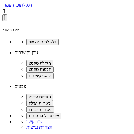
דלג לתוכן העמוד

סרגל נגישות
גופן וקישורים
צבעים
צור קשר
הצהרת נגישות