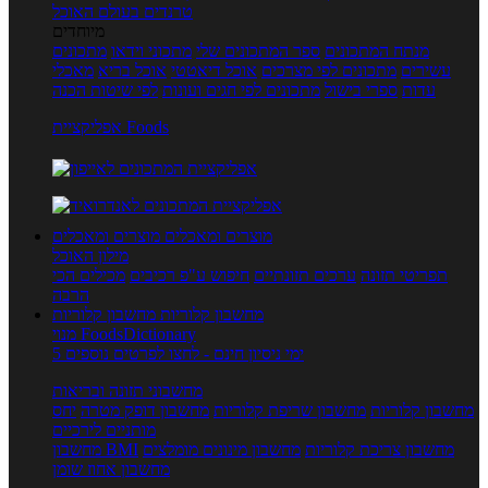
טרנדים בעולם האוכל
מיוחדים
מנתח המתכונים
ספר המתכונים שלי
מתכוני וידאו
מתכונים
עשירים
מתכונים לפי מצרכים
אוכל דיאטטי
אוכל בריא
מאכלי
עדות
ספרי בישול
מתכונים לפי חגים ועונות
לפי שיטות הכנה
אפליקציית Foods
מוצרים ומאכלים
מוצרים ומאכלים
מילון האוכל
תפריטי תזונה
ערכים תזונתיים
חיפוש ע"פ רכיבים
מכילים הכי
הרבה
מחשבון קלוריות
מחשבון קלוריות
מנוי FoodsDictionary
5 ימי ניסיון חינם - לחצו לפרטים נוספים
מחשבוני תזונה ובריאות
מחשבון קלוריות
מחשבון שריפת קלוריות
מחשבון דופק מטרה
יחס
מותניים לירכיים
מחשבון צריכת קלוריות
מחשבון מינונים מומלצים
מחשבון BMI
מחשבון אחוז שומן