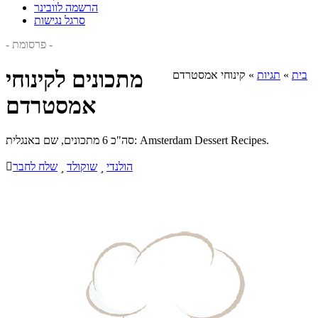
הרשמה לוובינר
סרגל נגישות
- פרסומת -
מתכונים לקינוחי
בית
»
תגיות
»
קינוחי אמסטרדם
אמסטרדם
סה"כ 6 מתכונים, שם באנגלית: Amsterdam Dessert Recipes.
הולנדי

שוקולד

שלח לחבר
