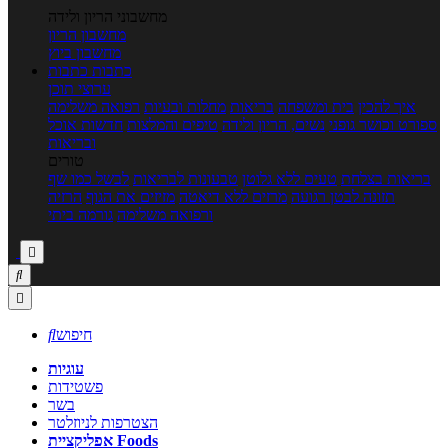
מחשבוני הריון ולידה
מחשבון הריון
מחשבון ביוץ
כתבות
כתבות
ערוצי תוכן
איך להכין
בית ומשפחה
בריאות
מחלות ובעיות
רפואה משלימה
ספורט וכושר גופני
נשים, הריון ולידה
טיפים והמלצות
חדשות אוכל
ובריאות
טורים
בריאות בצלחת
טעים ללא גלוטן
טבעונות לבריאות
לבשל כמו שף
תזונה לבטן רגועה
מרזים ללא דיאטה
מזיזים את הגוף
הרזיה
ורפואה משלימה
גורמה ביתי



חיפוש

עוגיות
פשטידות
בשר
הצטרפות לניוזלטר
אפליקציית Foods