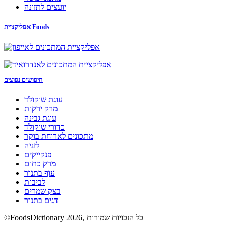
יועצים לתזונה
אפליקציית Foods
חיפושים נפוצים
עוגת שוקולד
מרק ירקות
עוגת גבינה
כדורי שוקולד
מתכונים לארוחת בוקר
לזניה
פנקייקים
מרק כתום
עוף בתנור
לביבות
בצק שמרים
דגים בתנור
©FoodsDictionary 2026, כל הזכויות שמורות