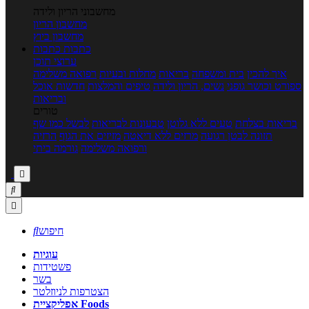
מחשבוני הריון ולידה
מחשבון הריון
מחשבון ביוץ
כתבות
כתבות
ערוצי תוכן
איך להכין
בית ומשפחה
בריאות
מחלות ובעיות
רפואה משלימה
ספורט וכושר גופני
נשים, הריון ולידה
טיפים והמלצות
חדשות אוכל
ובריאות
טורים
בריאות בצלחת
טעים ללא גלוטן
טבעונות לבריאות
לבשל כמו שף
תזונה לבטן רגועה
מרזים ללא דיאטה
מזיזים את הגוף
הרזיה
ורפואה משלימה
גורמה ביתי



חיפוש

עוגיות
פשטידות
בשר
הצטרפות לניוזלטר
אפליקציית Foods