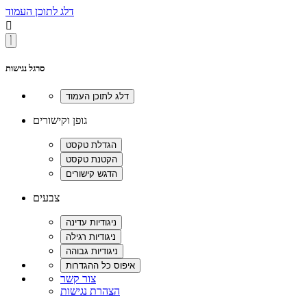
דלג לתוכן העמוד

סרגל נגישות
גופן וקישורים
צבעים
צור קשר
הצהרת נגישות