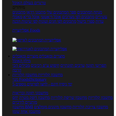
טרנדים בעולם האוכל
מיוחדים
מנתח המתכונים
ספר המתכונים שלי
מתכוני וידאו
מתכונים
עשירים
מתכונים לפי מצרכים
אוכל דיאטטי
אוכל בריא
מאכלי
עדות
ספרי בישול
מתכונים לפי חגים ועונות
לפי שיטות הכנה
אפליקציית Foods
מוצרים ומאכלים
מוצרים ומאכלים
מילון האוכל
תפריטי תזונה
ערכים תזונתיים
חיפוש ע"פ רכיבים
מכילים הכי
הרבה
מחשבון קלוריות
מחשבון קלוריות
מנוי FoodsDictionary
5 ימי ניסיון חינם - לחצו לפרטים נוספים
מחשבוני תזונה ובריאות
מחשבון קלוריות
מחשבון שריפת קלוריות
מחשבון דופק מטרה
יחס
מותניים לירכיים
מחשבון צריכת קלוריות
מחשבון מינונים מומלצים
מחשבון BMI
מחשבון אחוז שומן