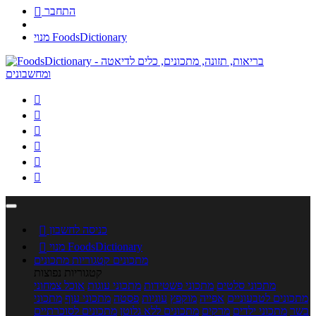
התחבר

מנוי FoodsDictionary






כניסה לחשבון

מנוי FoodsDictionary

מתכונים
קטגוריות מתכונים
קטגוריות נפוצות
מתכוני סלטים
מתכוני פשטידות
מתכוני עוגות
אוכל צמחוני
מתכונים לטבעוניים
אפייה
מוקפץ
עוגיות
פסטה
מתכוני עוף
מתכוני
בשר
מתכוני ילדים
מרקים
מתכונים ללא גלוטן
מתכונים לסוכרתיים