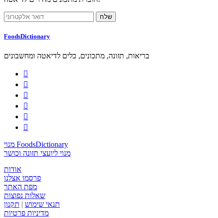
FoodsDictionary
בריאות, תזונה, מתכונים, כלים לדיאטה ומחשבונים






מנוי FoodsDictionary
מנוי ליועצי תזונה וכושר
אודות
פרסמו אצלנו
מפת האתר
שאלות נפוצות
תנאי שימוש
|
תקנון
מדיניות פרטיות