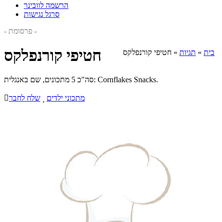
הרשמה לוובינר
סרגל נגישות
- פרסומת -
חטיפי קורנפלקס
בית
»
תגיות
»
חטיפי קורנפלקס
סה"כ 5 מתכונים, שם באנגלית: Cornflakes Snacks.
מתכוני ילדים

שלח לחבר
