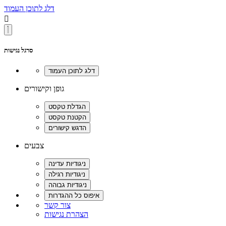
דלג לתוכן העמוד

סרגל נגישות
גופן וקישורים
צבעים
צור קשר
הצהרת נגישות