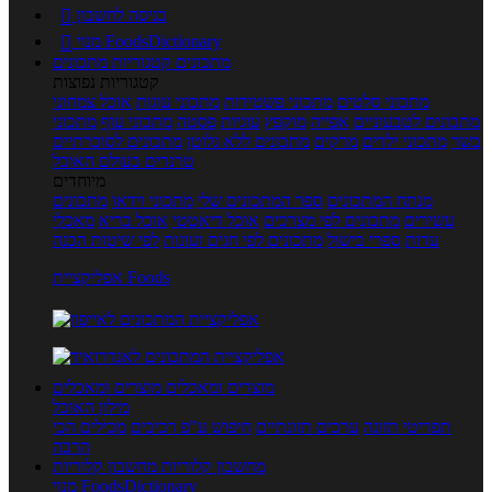
כניסה לחשבון

מנוי FoodsDictionary

מתכונים
קטגוריות מתכונים
קטגוריות נפוצות
מתכוני סלטים
מתכוני פשטידות
מתכוני עוגות
אוכל צמחוני
מתכונים לטבעוניים
אפייה
מוקפץ
עוגיות
פסטה
מתכוני עוף
מתכוני
בשר
מתכוני ילדים
מרקים
מתכונים ללא גלוטן
מתכונים לסוכרתיים
טרנדים בעולם האוכל
מיוחדים
מנתח המתכונים
ספר המתכונים שלי
מתכוני וידאו
מתכונים
עשירים
מתכונים לפי מצרכים
אוכל דיאטטי
אוכל בריא
מאכלי
עדות
ספרי בישול
מתכונים לפי חגים ועונות
לפי שיטות הכנה
אפליקציית Foods
מוצרים ומאכלים
מוצרים ומאכלים
מילון האוכל
תפריטי תזונה
ערכים תזונתיים
חיפוש ע"פ רכיבים
מכילים הכי
הרבה
מחשבון קלוריות
מחשבון קלוריות
מנוי FoodsDictionary