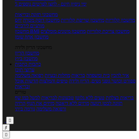
5 ימי ניסיון חינם - לחצו לפרטים נוספים
מחשבוני תזונה ובריאות
מחשבון קלוריות
מחשבון שריפת קלוריות
מחשבון דופק מטרה
יחס
מותניים לירכיים
מחשבון צריכת קלוריות
מחשבון מינונים מומלצים
מחשבון BMI
מחשבון אחוז שומן
מחשבוני הריון ולידה
מחשבון הריון
מחשבון ביוץ
כתבות
כתבות
ערוצי תוכן
איך להכין
בית ומשפחה
בריאות
מחלות ובעיות
רפואה משלימה
ספורט וכושר גופני
נשים, הריון ולידה
טיפים והמלצות
חדשות אוכל
ובריאות
טורים
בריאות בצלחת
טעים ללא גלוטן
טבעונות לבריאות
לבשל כמו שף
תזונה לבטן רגועה
מרזים ללא דיאטה
מזיזים את הגוף
הרזיה
ורפואה משלימה
גורמה ביתי


