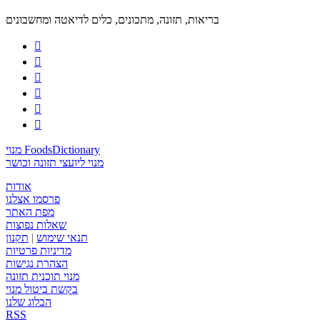
בריאות, תזונה, מתכונים, כלים לדיאטה ומחשבונים






מנוי FoodsDictionary
מנוי ליועצי תזונה וכושר
אודות
פרסמו אצלנו
מפת האתר
שאלות נפוצות
תנאי שימוש
|
תקנון
מדיניות פרטיות
הצהרת נגישות
מנוי תוכנית תזונה
בקשת ביטול מנוי
הבלוג שלנו
RSS