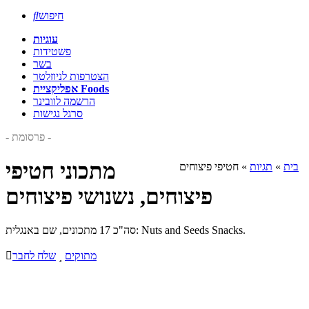
חיפוש

עוגיות
פשטידות
בשר
הצטרפות לניוזלטר
אפליקציית Foods
הרשמה לוובינר
סרגל נגישות
- פרסומת -
מתכוני חטיפי
בית
»
תגיות
»
חטיפי פיצוחים
פיצוחים, נשנושי פיצוחים
סה"כ 17 מתכונים, שם באנגלית: Nuts and Seeds Snacks.
מתוקים

שלח לחבר
