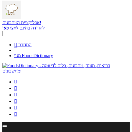
אפליקציית המתכונים!
להורדה בחינם
לחצו כאן
התחבר

מנוי FoodsDictionary





