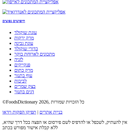
חיפושים נפוצים
עוגת שוקולד
מרק ירקות
עוגת גבינה
כדורי שוקולד
מתכונים לארוחת בוקר
לזניה
פנקייקים
מרק כתום
עוף בתנור
לביבות
בצק שמרים
דגים בתנור
©FoodsDictionary 2026, כל הזכויות שמורות
בניית אתרים
|
תפיקו הפקות וידאו
אין להעתיק, לשכפל או להדפיס לשם פירסום או הפצה בכל דרך שהיא,
ללא קבלת אישור מפורש בכתב