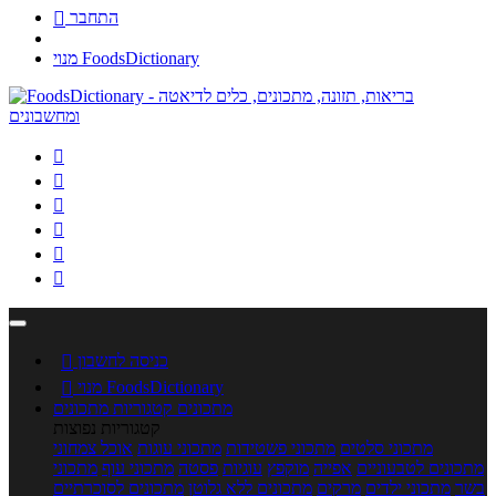
התחבר

מנוי FoodsDictionary






כניסה לחשבון

מנוי FoodsDictionary

מתכונים
קטגוריות מתכונים
קטגוריות נפוצות
מתכוני סלטים
מתכוני פשטידות
מתכוני עוגות
אוכל צמחוני
מתכונים לטבעוניים
אפייה
מוקפץ
עוגיות
פסטה
מתכוני עוף
מתכוני
בשר
מתכוני ילדים
מרקים
מתכונים ללא גלוטן
מתכונים לסוכרתיים