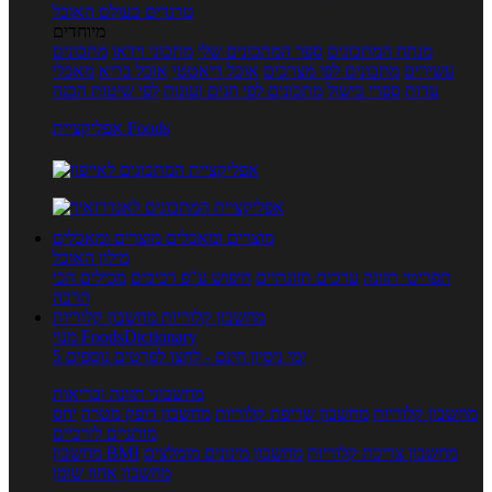
טרנדים בעולם האוכל
מיוחדים
מנתח המתכונים
ספר המתכונים שלי
מתכוני וידאו
מתכונים
עשירים
מתכונים לפי מצרכים
אוכל דיאטטי
אוכל בריא
מאכלי
עדות
ספרי בישול
מתכונים לפי חגים ועונות
לפי שיטות הכנה
אפליקציית Foods
מוצרים ומאכלים
מוצרים ומאכלים
מילון האוכל
תפריטי תזונה
ערכים תזונתיים
חיפוש ע"פ רכיבים
מכילים הכי
הרבה
מחשבון קלוריות
מחשבון קלוריות
מנוי FoodsDictionary
5 ימי ניסיון חינם - לחצו לפרטים נוספים
מחשבוני תזונה ובריאות
מחשבון קלוריות
מחשבון שריפת קלוריות
מחשבון דופק מטרה
יחס
מותניים לירכיים
מחשבון צריכת קלוריות
מחשבון מינונים מומלצים
מחשבון BMI
מחשבון אחוז שומן