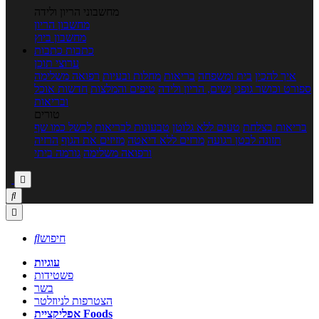
מחשבוני הריון ולידה
מחשבון הריון
מחשבון ביוץ
כתבות
כתבות
ערוצי תוכן
איך להכין
בית ומשפחה
בריאות
מחלות ובעיות
רפואה משלימה
ספורט וכושר גופני
נשים, הריון ולידה
טיפים והמלצות
חדשות אוכל
ובריאות
טורים
בריאות בצלחת
טעים ללא גלוטן
טבעונות לבריאות
לבשל כמו שף
תזונה לבטן רגועה
מרזים ללא דיאטה
מזיזים את הגוף
הרזיה
ורפואה משלימה
גורמה ביתי



חיפוש

עוגיות
פשטידות
בשר
הצטרפות לניוזלטר
אפליקציית Foods