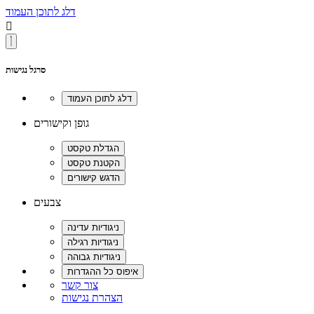
דלג לתוכן העמוד

סרגל נגישות
גופן וקישורים
צבעים
צור קשר
הצהרת נגישות