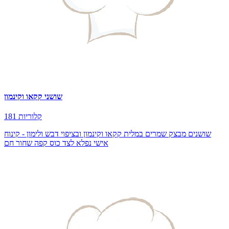
שושני קקאו וקינמון
181 קלוריות
שושנים מבצק שמרים במלית קקאו וקינמון ובציפוי דבש ולימון - קינוח
אישי נפלא לצד כוס קפה שחור חם