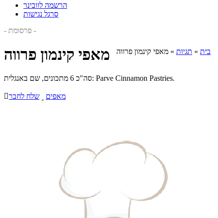
הרשמה לוובינר
סרגל נגישות
- פרסומת -
מאפי קינמון פרווה
בית
»
תגיות
»
מאפי קינמון פרווה
סה"כ 6 מתכונים, שם באנגלית: Parve Cinnamon Pastries.
מאפים

שלח לחבר
