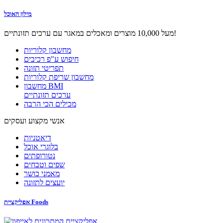
מילון האוכל
מעל 10,000 מוצרים ומאכלים במאגר עם ערכים תזונתיים!
מחשבון קלוריות
חיפוש ע"פ רכיבים
תפריטי תזונה
מחשבון שריפת קלוריות
מחשבון BMI
ערכים תזונתיים
מכילים הכי הרבה
אנשי מקצוע ועסקים
דיאטניות
בלוגרי אוכל
נטורופתים
שפים וטבחים
מאמני כושר
יועצים לתזונה
אפליקציית Foods