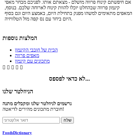
אם חיפשתם קינוח פרווה מושלם - מצאתם אותו. לפניכם מבחר מאפי
קינמון פרווה שבהחלט יוכלו להוות קינוח לארוחה שלכם. בנוסף,
המאפים מתאימים למשהו מפנק בתחילת היום, באמצע היום וגם בסוף
היום ביחד עם נס קפה מול הטלוויזיה.
המלצות נוספות
הבית של חובבי הקינמון
מאפים פרווה
מתכונים עם קינמון





לא כדאי לפספס...
הניוזלטר שלנו
נרשמים לניוזלטר שלנו ומקבלים מתנה
חוברת מתכונים מהירים לדיאטה!
FoodsDictionary