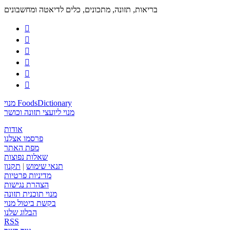
בריאות, תזונה, מתכונים, כלים לדיאטה ומחשבונים






מנוי FoodsDictionary
מנוי ליועצי תזונה וכושר
אודות
פרסמו אצלנו
מפת האתר
שאלות נפוצות
תנאי שימוש
|
תקנון
מדיניות פרטיות
הצהרת נגישות
מנוי תוכנית תזונה
בקשת ביטול מנוי
הבלוג שלנו
RSS