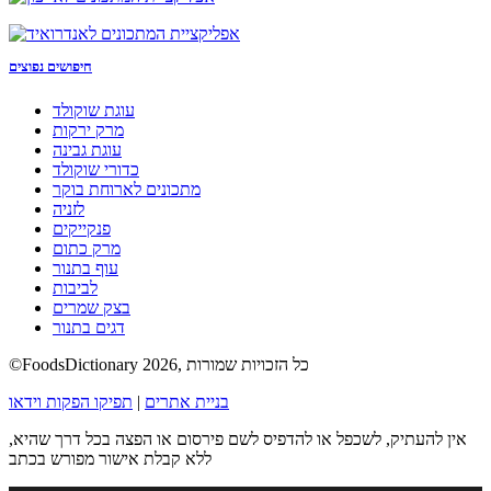
חיפושים נפוצים
עוגת שוקולד
מרק ירקות
עוגת גבינה
כדורי שוקולד
מתכונים לארוחת בוקר
לזניה
פנקייקים
מרק כתום
עוף בתנור
לביבות
בצק שמרים
דגים בתנור
©FoodsDictionary 2026, כל הזכויות שמורות
בניית אתרים
|
תפיקו הפקות וידאו
אין להעתיק, לשכפל או להדפיס לשם פירסום או הפצה בכל דרך שהיא,
ללא קבלת אישור מפורש בכתב