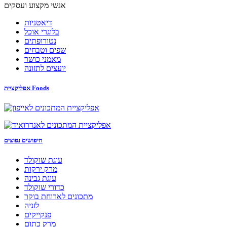
אנשי מקצוע ועסקים
דיאטניות
בלוגרי אוכל
נטורופתים
שפים וטבחים
מאמני כושר
יועצים לתזונה
אפליקציית Foods
חיפושים נפוצים
עוגת שוקולד
מרק ירקות
עוגת גבינה
כדורי שוקולד
מתכונים לארוחת בוקר
לזניה
פנקייקים
מרק כתום