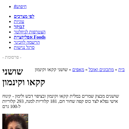
חיפוש

לפי מצרכים
עוגיות
בוקר?
הצטרפות לניוזלטר
אפליקציית Foods
הרשמה לוובינר
סרגל נגישות
- פרסומת -
שושני
בית
»
מתכונים ואוכל
»
מאפים
»
שושני קקאו וקינמון
קקאו וקינמון
שושנים מבצק שמרים במלית קקאו וקינמון ובציפוי דבש ולימון - קינוח
אישי נפלא לצד כוס קפה שחור חם, 181 קלוריות למנה, 293 קלוריות
ל-100 גרם