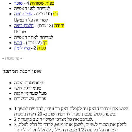
כפות שטוחות
4
-
סוכר
למריחה לפני האפייה
כף
(10 מ"ל)
-
שמן קנולה
למריחה על הבצק

יחידה
(18 גרם)
-
חלמון ביצה
טרוף

למריחה לאחר האפייה
כף
(22 גרם)
-
דבש
כפות
2
-
מיץ לימון
- פרסומת -
אופן הכנת המתכון
קינוחים
סוג המנה
בינוני
דרגת קושי
מעל שעה
זמן הכנה
פרווה, כשר
כשרות
ללוש את מצרכי הבצק עד לקבלת בצק רך ועדין, להתפיח למשך
1
כשעה, ללוש פעם נוספת ולהתפיח שוב כ- 20 דקות נוספות.
לערבב את כל מצרכי המילוי היטב בקערית.
2
לחלק את הבצק לשניים, לשמן אותו מעט, לרדד כל חלק לעלה,
3
למרוח על כל עלה 1/2 מכמות המילוי, לגלגל לרולדה ולחתוך