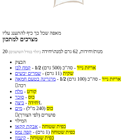
מאפה שכל כך כיף להתענג עליו
מצרכים למתכון
20 מנות/יחידות, 62 גרם למנה\יחידה
(תלוי בגודל השושנים)
הבצק
אריזת נייר
-
סה"כ
(500 גרם)
1/2
-
קמח לבן
שקית
(11 גרם)
-
שמרים יבשים
אריזת נייר
-
סה"כ
(100 גרם)
1/2
-
מרגרינה בטעם חמאה
רכה

קורט
-
מלח
כוס
-
סוכר
L
יחידה
-
ביצה
כוס
(240 מ"ל)
-
מים
פושרים (לפי הצורך)

המילוי
כפית שטוחה
-
אבקת קקאו
כפית שטוחה
(1 גרם)
-
קפה נמס
כפית שטוחה
-
קינמון