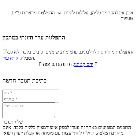
ולכן אין להסתמך עליהן, עלולות להיות
ההמלצות מיוצרות ע"י

AI
טעויות
התפלגות ערך תזונתי במתכון
התפלגות ערך תזונתי במתכון

ההתפלגות מתייחסת לחלבונים, פחמימות, שומנים וסיבים בלבד ולא לכל
סיבים
.
הטבלה.
קרא עוד
פחמימות
חלבונים
שומנים
תזונתיים

: 0.16 (0.16 נטו)
יחס קטוגני

0.3%
13.4%
8.5%
77.8%
כתיבת תגובה חדשה
שלח תגובה
התכנים המופיעים באתר זה נועדו לספק אינפורמציה כללית בלבד. אינם
מהווים המלצה, תחליף להתייעצות עם מומחה או קבלת ייעוץ רפואי.