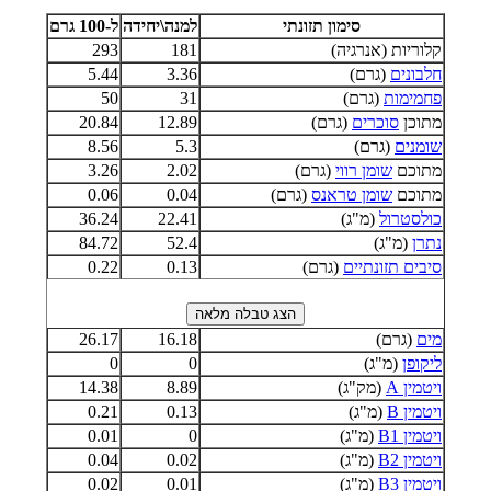
סימון תזונתי
למנה\יחידה
ל-100 גרם
קלוריות (אנרגיה)
181
293
חלבונים
(גרם)
3.36
5.44
פחמימות
(גרם)
31
50
מתוכן
סוכרים
(גרם)
12.89
20.84
שומנים
(גרם)
5.3
8.56
מתוכם
שומן רווי
(גרם)
2.02
3.26
מתוכם
שומן טראנס
(גרם)
0.04
0.06
כולסטרול
(מ"ג)
22.41
36.24
נתרן
(מ"ג)
52.4
84.72
סיבים תזונתיים
(גרם)
0.13
0.22
מים
(גרם)
16.18
26.17
ליקופן
(מ"ג)
0
0
ויטמין A
(מק"ג)
8.89
14.38
ויטמין B
(מ"ג)
0.13
0.21
ויטמין B1
(מ"ג)
0
0.01
ויטמין B2
(מ"ג)
0.02
0.04
ויטמין B3
(מ"ג)
0.01
0.02