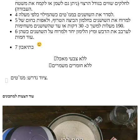
לחלקים שווים בגודל הרצוי (ניתן גם לשמן או לקמח את משטח
העבודה).
לסדר את השושנים במנז`טים כשהמילוי כלפי מעלה.
4
למרוח את השושנים בחלמון הביצה הטרוף, ולאפות בחום של
5
190 מעלות למשך כ- 30 דקות או עד שהשושנים משחימות.
לערבב את הדבש ומיץ הלימון יחד ולמרוח על השושנים כשהן
6
עוד חמות.
בתיאבון
7
ללא צבעי מאכל

ללא חומרים משמרים

ציוד נדרש: מנז`טים.

עוד הצעות למתכונים