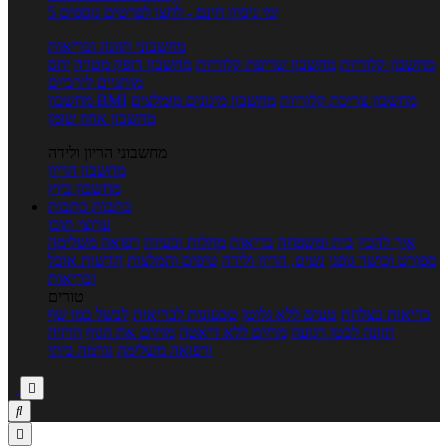
5 ימי ניסיון חינם - לחצו לפרטים נוספים
מחשבוני תזונה ובריאות
מחשבון קלוריות
מחשבון שריפת קלוריות
מחשבון דופק מטרה
יחס
מותניים לירכיים
מחשבון צריכת קלוריות
מחשבון מינונים מומלצים
מחשבון BMI
מחשבון אחוז שומן
מחשבוני הריון ולידה
מחשבון הריון
מחשבון ביוץ
כתבות
כתבות
ערוצי תוכן
איך להכין
בית ומשפחה
בריאות
מחלות ובעיות
רפואה משלימה
ספורט וכושר גופני
נשים, הריון ולידה
טיפים והמלצות
חדשות אוכל
ובריאות
טורים
בריאות בצלחת
טעים ללא גלוטן
טבעונות לבריאות
לבשל כמו שף
תזונה לבטן רגועה
מרזים ללא דיאטה
מזיזים את הגוף
הרזיה
ורפואה משלימה
גורמה ביתי


