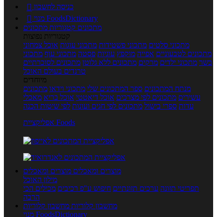
כניסה לחשבון

מנוי FoodsDictionary

מתכונים
קטגוריות מתכונים
קטגוריות נפוצות
מתכוני סלטים
מתכוני פשטידות
מתכוני עוגות
אוכל צמחוני
מתכונים לטבעוניים
אפייה
מוקפץ
עוגיות
פסטה
מתכוני עוף
מתכוני
בשר
מתכוני ילדים
מרקים
מתכונים ללא גלוטן
מתכונים לסוכרתיים
טרנדים בעולם האוכל
מיוחדים
מנתח המתכונים
ספר המתכונים שלי
מתכוני וידאו
מתכונים
עשירים
מתכונים לפי מצרכים
אוכל דיאטטי
אוכל בריא
מאכלי
עדות
ספרי בישול
מתכונים לפי חגים ועונות
לפי שיטות הכנה
אפליקציית Foods
מוצרים ומאכלים
מוצרים ומאכלים
מילון האוכל
תפריטי תזונה
ערכים תזונתיים
חיפוש ע"פ רכיבים
מכילים הכי
הרבה
מחשבון קלוריות
מחשבון קלוריות
מנוי FoodsDictionary