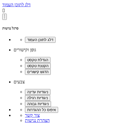
דלג לתוכן העמוד

סרגל נגישות
גופן וקישורים
צבעים
צור קשר
הצהרת נגישות