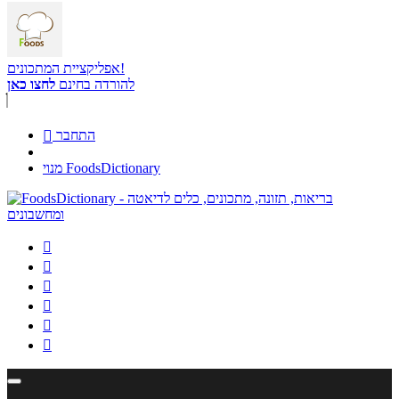
אפליקציית המתכונים!
להורדה בחינם
לחצו כאן
התחבר

מנוי FoodsDictionary





