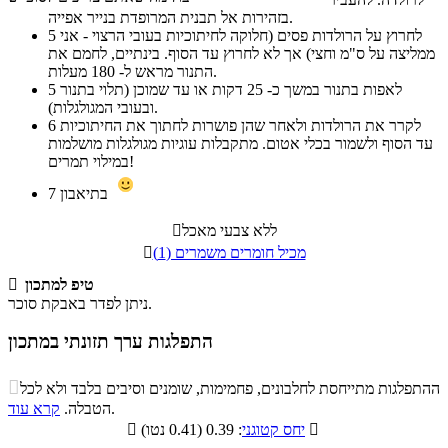
בזהירות אל תבנית המרופדת בנייר אפייה.
לחרוץ על הרולדות פסים (חלוקה לחיתוכיות בעובי הרצוי - אני
5
ממליצה על ס"מ וחצי) אך לא לחרוץ עד הסוף. בינתיים, לחמם את
התנור מראש ל- 180 מעלות.
לאפות בתנור במשך כ- 25 דקות או עד שמוכן (תלוי בתנור
5
ובעובי המגולגלות).
לקרר את הרולדות ולאחר שהן פושרות לחתוך את החיתוכיות
6
עד הסוף ולשמור בכלי אטום. מתקבלות עוגיות מגולגלות מושלמות
במילוי תמרים!
בתיאבון
7
ללא צבעי מאכל

מכיל חומרים משמרים (1)

טיפ למתכון

ניתן לפדר באבקת סוכר.
התפלגות ערך תזונתי במתכון
התפלגות ערך תזונתי במתכון

ההתפלגות מתייחסת לחלבונים, פחמימות, שומנים וסיבים בלבד ולא לכל
סיבים
.
הטבלה.
קרא עוד
פחמימות
חלבונים
שומנים
תזונתיים

: 0.39 (0.41 נטו)
יחס קטוגני

3.2%
27.4%
7%
62.4%