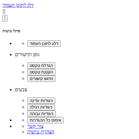
דלג לתוכן העמוד

סרגל נגישות
גופן וקישורים
צבעים
צור קשר
הצהרת נגישות