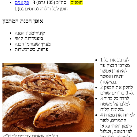
חופנים
-
סה"כ
(105 גרם)
3
-
פקאנים
חופן לכל רולדה (גרוסים גס)

אופן הכנת המתכון
קינוחים
סוג המנה
בינוני
דרגת קושי
בערך שעה
זמן הכנה
פרווה, כשר
כשרות
לערבב את כל
1
מצרכי הבצק עד
לאיחוד (אפשר
ידנית ואפשר
במיקסר).
לחלק את הבצק
2
ל- 3 כדורים שווים.
לרדד כל כדור
3
למלבן על משטח
מקומח קלות.
למרוח את ממרח
4
התמרים, לפזר
קינמון ואגוזי פקאן
לפי הטעם, ולגלגל
בול מה שאתם צריכים לסופ"ש
לרולדה. להעביר