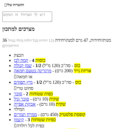
ההערות שלי

מצרכים למתכון
36 מנות/יחידות, 47 גרם למנה\יחידה
(12 יחידות בכל רולדה (תלוי בגודל
החיתוכיות))
הבצק
כוסות
4
-
קמח לבן
כוס
-
סה"כ
(120 מ"ל)
1/2
-
שמן קנולה
אריזת נייר
(200 גרם)
-
מרגרינה בטעם חמאה
או חמאה

כוס
-
סה"כ
(120 מ"ל)
1/2
-
מיץ תפוזים
סחוט טרי

כפות שטוחות
2
-
סוכר
שקית
(10 גרם)
-
סוכר וניל
שקית
(10 גרם)
-
אבקת אפייה
המילוי
קופסת פלסטיק
(450 גרם)
-
ממרח תמרים
כפיות שטוחות
3
-
קינמון
כפית לכל רולדה
