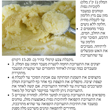
המלון (1 ק"ג מלון)
לקוביות גסות
וטוחנים במעבד
מזון עם מיץ הלימון
עד לקבלת מחית
חלקה ללא גושים.
בסיר מחממים
2
את החלב, המים,
הדבש, הסוכר ומיץ
הלימון עד
לרתיחה. מנמיכים
את האש ומבשלים
עד שהתערובת
מקבלת צבע קרמלי בהיר (כ- 15-20 דקות).
יוצקים את התערובת החמה לקערת מעבד המזון עם המלון,
3
ומעבדים כמה שניות לאיחוד החומרים ועד שקערת המעבד
מתקררת.
מקציפים את השמנת המתוקה עם אבקת הסוכר עד לקבלת
4
קצפת יציבה. מקפלים את הקצפת כף אחר כף לתערובת המלון
ומערבבים בעדינות עד לאיחוד התערובות. אם קשה לאחד את
התערובות ניתן להיעזר במיקסר לערבול קל מאוד.
מקפיאים את התערובת בתבנית למשך הלילה. למחרת שוברים
5
את התערובת הקפואה לחתיכות גסות באמצעות מזלג, טוחנים
במעבד את חתיכות התערובת הקפואה עד שהיא מתרככת,
מחזירים להקפאה ונהנים משרבט מלון מפנק.