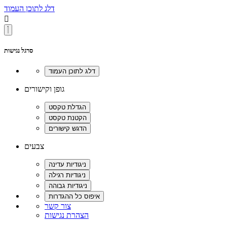
דלג לתוכן העמוד

סרגל נגישות
גופן וקישורים
צבעים
צור קשר
הצהרת נגישות