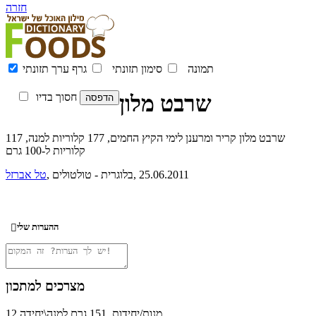
חזרה
תמונה
סימון תזונתי
גרף ערך תזונתי
שרבט מלון
חסוך בדיו
שרבט מלון קריר ומרענן לימי הקיץ החמים, 177 קלוריות למנה, 117
קלוריות ל-100 גרם
, 25.06.2011
, בלוגרית - טולטולים
טל אברזל
ההערות שלי

מצרכים למתכון
12 מנות/יחידות, 151 גרם למנה\יחידה