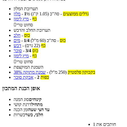
תערובת המלון
גדלים ממוצעים
-
סה"כ
(1.05 ק"ג)
1½
-
מלון
כף
-
מיץ לימון
סחוט טרי

תערובת החלב והדבש
כוס
-
חלב
כוס
-
סה"כ
(60 מ"ל)
1/4
-
מים
כף
(22 גרם)
-
דבש
כוס
3/4
-
סוכר
כף
-
מיץ לימון
סחוט טרי

השמנת המוקצפת
בקבוקון פלסטיק
(250 מ"ל)
-
שמנת מתוקה 38%
כפות
2
-
אבקת סוכר
אופן הכנת המתכון
קינוחים
סוג המנה
מתחיל
דרגת קושי
עד חצי שעה
זמן הכנה
חלבי, כשר
כשרות
חותכים את
1