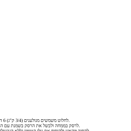
לחלוט משמשים מגולענים (3/4 ק"ג) 6 דקות במים רתוחים.
לרסק בממחה ולבשל את הרסק בשמנת עם הסוכר לרתיחה קלה.
להסיר מהאש ולהוסיף את עלי הטימין (ללא הגבעול). לתקן תיבול ולצנן.