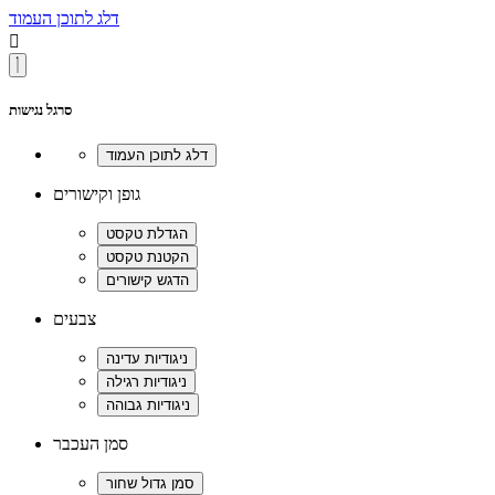
דלג לתוכן העמוד

סרגל נגישות
גופן וקישורים
צבעים
סמן העכבר