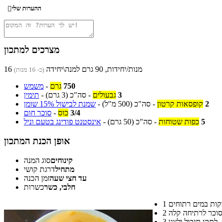
ההערות שלי

מצרכים למתכון
16 מנות/יחידות, 90 גרם למנה\יחידה
(כ- 16 מנות)
750
גרם
-
משמש
3
גבעולים
-
סה"כ
(3 גרם)
-
תימין
2
קופסאות קרטון
-
סה"כ
(500 מ"ל)
-
שמנת לבישול 15% שומן
3/4
כוס
-
סוכר חום
5
כפות שטוחות
-
סה"כ
(50 גרם)
-
אינסטנט פודינג בטעם וניל
אופן הכנת המתכון
קינוחים
סוג המנה
מתחיל
דרגת קושי
עד חצי שעה
זמן הכנה
חלבי, כשר
כשרות
1
2
3