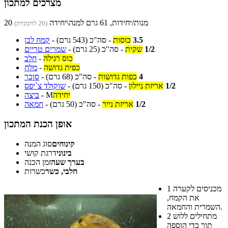
מצרכים למתכון
20 מנות/יחידות, 61 גרם למנה\יחידה
(20 לחמניות)
3.5
כוסות
-
סה"כ
(543 גרם)
-
קמח לבן
1/2
שקית
-
סה"כ
(25 גרם)
-
שמרים טריים
כוס רגילה
-
חלב
כפית גדושה
-
מלח
4
כפות גדושות
-
סה"כ
(68 גרם)
-
סוכר
1/2
אריזת ניילון
-
סה"כ
(150 גרם)
-
שוקולד צ`יפס
יחידה
M
-
ביצה
1/2
אריזת נייר
-
סה"כ
(50 גרם)
-
חמאה
אופן הכנת המתכון
קינוחים
סוג המנה
בינוני
דרגת קושי
בערך שעה
זמן הכנה
חלבי, כשר
כשרות
מכניסים לקערה
1
את הקמח,
השמרית והחמאה.
מתחילים ללוש
2
תוך כדי הוספה