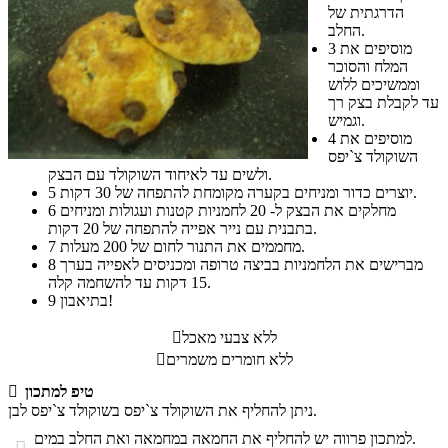
הדרגתית של
החלב.
מוסיפים את
3
המלח והסוכר
וממשיכים ללוש
עד לקבלת בצק רך
וגמיש.
מוסיפים את
4
השוקולד צ`יפס
ולשים עד לאיחוד השוקולד עם הבצק.
יוצרים כדור ומניחים בקערה מקומחת להתפחה של 30 דקות.
5
מחלקים את הבצק ל- 20 לחמניות קטנות ועגולות ומניחים
6
בתבנית עם נייר אפייה להתפחה של 20 דקות.
מחממים את התנור לחום של 200 מעלות.
7
מברישים את הלחמניות בביצה טרופה ומכניסים לאפייה בערך
8
15 דקות עד להשחמה קלה.
בתיאבון!
9
ללא צבעי מאכל

ללא חומרים משמרים

טיפ למתכון

ניתן להחליף את השוקולד צ`יפס בשוקולד צ`יפס לבן.
למתכון פרווה יש להחליף את החמאה במחמאה ואת החלב במים.