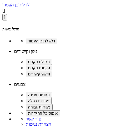
דלג לתוכן העמוד

סרגל נגישות
גופן וקישורים
צבעים
צור קשר
הצהרת נגישות