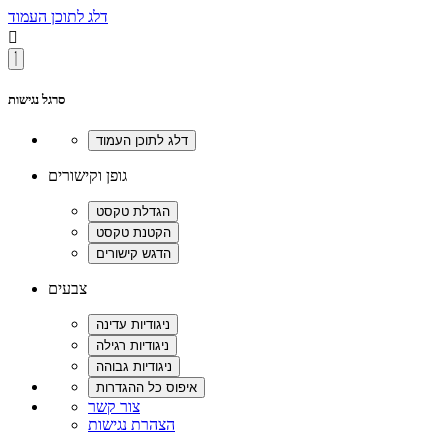
דלג לתוכן העמוד

סרגל נגישות
גופן וקישורים
צבעים
צור קשר
הצהרת נגישות