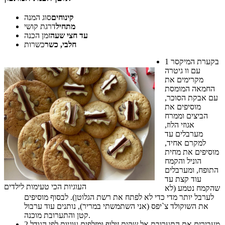
קינוחים
סוג המנה
מתחיל
דרגת קושי
עד חצי שעה
זמן הכנה
חלבי, כשר
כשרות
בקערת המיקסר
1
עם וו גיטרה
מקרימים את
החמאה המומסת
עם אבקת הסוכר,
מוסיפים את
הביצים וממרח
אגוזי הלוז,
מערבלים עד
למקרם אחיד,
מוסיפים את מחית
הוניל והקמח
התופח, ומערבלים
עוד קצת עד
העוגיות הכי טעימות לילדים
שהקמח נטמע (לא
לערבל יותר מדי כדי לא לפתח את רשת הגלוטן). לבסוף מוסיפים
את השוקולד צ`יפס (אני השתמשתי במריר), נותנים עוד ערבול
קטן והתערובת מוכנה.
מעבירים את התערובת אל שקית זילוף ומזלפים עוגיות לפי הגודל
2