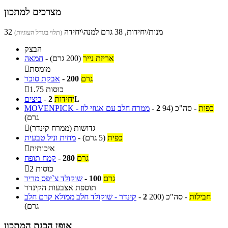
מצרכים למתכון
32 מנות/יחידות, 38 גרם למנה\יחידה
(תלוי בגודל העוגיות)
הבצק
אריזת נייר
(200 גרם)
-
חמאה
מומסת

גרם
200
-
אבקת סוכר
1.75 כוסות

L
יחידות
2
-
ביצים
כפות
-
סה"כ
(94
2
-
MOVENPICK - ממרח חלב עם אגוזי לוז
גרם)
גדושות (ממרח קינדר)

כפית
(5 גרם)
-
מחית וניל טבעית
איכותית

גרם
280
-
קמח תופח
2 כוסות

גרם
100
-
שוקולד צ`יפס מריר
תוספת אצבעות הקינדר
חבילות
-
סה"כ
(200
2
-
קינדר - שוקולד חלב ממולא קרם חלב
גרם)
אופן הכנת המתכון