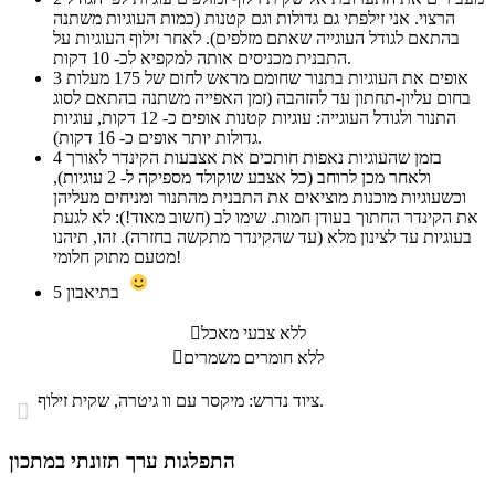
הרצוי. אני זילפתי גם גדולות וגם קטנות (כמות העוגיות משתנה
בהתאם לגודל העוגייה שאתם מזלפים). לאחר זילוף העוגיות על
התבנית מכניסים אותה למקפיא לכ- 10 דקות.
אופים את העוגיות בתנור שחומם מראש לחום של 175 מעלות
3
בחום עליון-תחתון עד להזהבה (זמן האפייה משתנה בהתאם לסוג
התנור ולגודל העוגייה: עוגיות קטנות אופים כ- 12 דקות, עוגיות
גדולות יותר אופים כ- 16 דקות).
בזמן שהעוגיות נאפות חותכים את אצבעות הקינדר לאורך
4
ולאחר מכן לרוחב (כל אצבע שוקולד מספיקה ל- 2 עוגיות),
וכשעוגיות מוכנות מוציאים את התבנית מהתנור ומניחים מעליהן
את הקינדר החתוך בעודן חמות. שימו לב (חשוב מאוד!): לא לגעת
בעוגיות עד לצינון מלא (עד שהקינדר מתקשה בחזרה). זהו, תיהנו
מטעם מתוק חלומי!
בתיאבון
5
ללא צבעי מאכל

ללא חומרים משמרים

ציוד נדרש: מיקסר עם וו גיטרה, שקית זילוף.

התפלגות ערך תזונתי במתכון