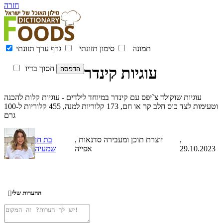
חזרה
תמונה
סימון תזונתי
גרף ערך תזונתי
עוגיות קינדר
חסוך בדיו
עוגיות שוקולד צ`יפס עם קינדר במיוחד לילדים - עוגיות קלות להכנה
וטעימות לצד כוס חלב קר או חם, 173 קלוריות למנה, 455 קלוריות ל-100
גרם
,
, יוצרת תוכן ומעבירה סדנאות
בת חן
29.10.2023
אפייה
שמעיה
ההערות שלי
