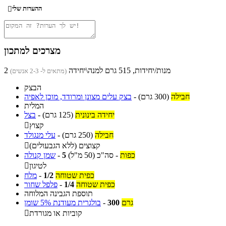
ההערות שלי

מצרכים למתכון
2 מנות/יחידות, 515 גרם למנה\יחידה
(מתאים ל- 2-3 אנשים)
הבצק
חבילה
(300 גרם)
-
בצק עלים מצונן ומרודד, מוכן לאפיה
המלית
יחידה בינונית
(125 גרם)
-
בצל
קצוץ

חבילה
(250 גרם)
-
עלי מנגולד
קצוצים (ללא הגבעולים)

כפות
-
סה"כ
(50 מ"ל)
5
-
שמן קנולה
לטיגון

כפית שטוחה
1/2
-
מלח
כפית שטוחה
1/4
-
פלפל שחור
תוספת הגבינה המלוחה
גרם
300
-
בולגרית מעודנת 5% שומן
קוביות או מגורדת
