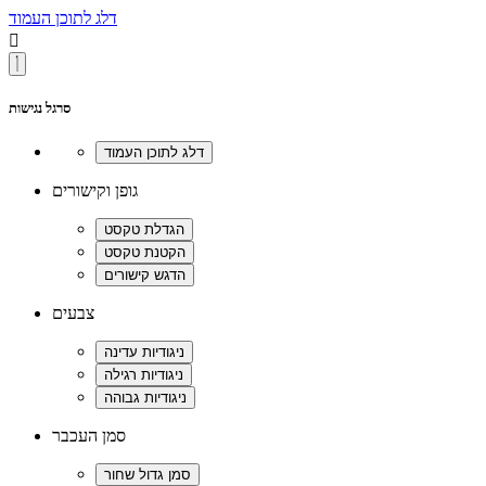
דלג לתוכן העמוד

סרגל נגישות
גופן וקישורים
צבעים
סמן העכבר