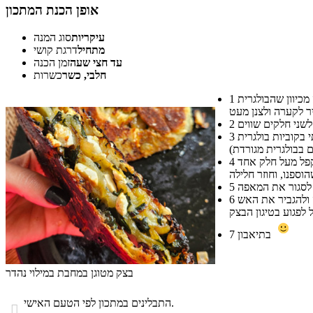
אופן הכנת המתכון
עיקריות
סוג המנה
מתחיל
דרגת קושי
עד חצי שעה
זמן הכנה
חלבי, כשר
כשרות
לטגן את הבצל הקצוץ בשמן במחבת עד להזהבה קלה, להוסיף את עלי המנגולד הקצוצים, המלח והפלפל השחור (שימו לב לא להמליח יתר על המידה מכיוון שהבולגרית
1
2
להניח על מחבת (מבלי לשמן אותה) רצועה אחת של בצק עלים מעליה נוסיף 1/3 ממלית הבצל והמנגולד, ולהוסיף מעל את הגבינה הבולגרית (השתמשתי בקוביות בולגרית
3
להוסיף את רצועת הבצק השנייה מעל בצורה של פלוס ולקפל צד אחד פנימה מהרצועה התחתונה. להוסיף מעל 1/3 נוסף של המלית והבולגרית, ולקפל מעל חלק אחד
4
5
להניח את המחבת על הגז על אש נמוכה על מנת שהבצק ייאפה היטב (כל צד על הגז למשך מינימום כ- 15 דקות עד שמשחים היטב). חשוב לא להתפתה ולהגביר את האש
6
בתיאבון
7
בצק מטוגן במחבת במילוי נהדר
התבלינים במתכון לפי הטעם האישי.
