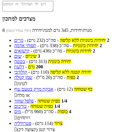
מצרכים למתכון
8 מנות/יחידות, 345 גרם למנה\יחידה
(תלוי בגודל המנה)
2
יחידות בינוניות ללא קליפה
-
סה"כ
(232 גרם)
-
גזרים
2
יחידות בינוניות
-
סה"כ
(338 גרם)
-
תפוחי אדמה
2
יחידות בינוניות
-
סה"כ
(436 גרם)
-
קישואים
3
שיניים
-
שום
יחידה בינונית
(313 גרם)
-
בטטה
200
גרם
-
דלעת
יחידה קטנה ללא קליפה
(110 גרם)
-
קולורבי
2
כפות
-
סה"כ
(20 מ"ל)
-
שמן קנולה
לטיגון

כף שטוחה
(12 גרם)
-
אבקת מרק בטעם עוף
או מלח

1/4
כפית שטוחה
-
פלפל שחור
1/4
כפית שטוחה
-
כורכום
4
כוסות
-
סה"כ
(960 מ"ל)
-
מים
רותחים

צרור
(114 גרם)
-
פטרוזיליה
צרור קטן (קצוצה דק)
