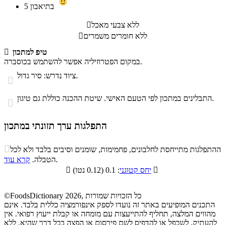
בתיאבון
5
ללא צבעי מאכל

ללא חומרים משמרים

טיפ למתכון

במקום הפטרוזיליה אפשר להשתמש בכוסברה.
ציוד נדרש: סיר גדול.

התבלינים במתכון לפי הטעם האישי. שיטת ההכנה כוללת גם טיגון.

התפלגות ערך תזונתי במתכון
התפלגות ערך תזונתי במתכון

ההתפלגות מתייחסת לחלבונים, פחמימות, שומנים וסיבים בלבד ולא לכל
סיבים
.
הטבלה.
קרא עוד
פחמימות
חלבונים
שומנים
תזונתיים

: 0.1 (0.12 נטו)
יחס קטוגני

12.2%
8%
8.9%
70.9%
©FoodsDictionary 2026, כל הזכויות שמורות
התכנים המופיעים באתר זה נועדו לספק אינפורמציה כללית בלבד. אינם
מהווים המלצה, תחליף להתייעצות עם מומחה או קבלת ייעוץ רפואי. אין
להעתיק, לשכפל או להדפיס לשם פירסום או הפצה בכל דרך שהיא, ללא