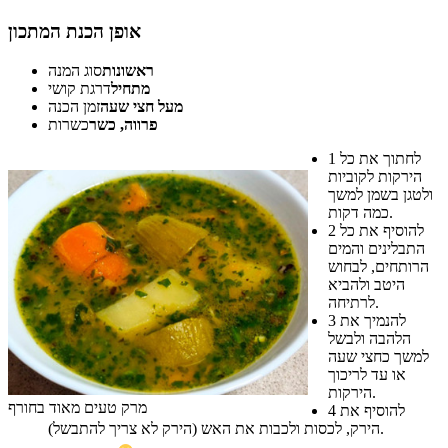
אופן הכנת המתכון
ראשונות
סוג המנה
מתחיל
דרגת קושי
מעל חצי שעה
זמן הכנה
פרווה, כשר
כשרות
לחתוך את כל
1
הירקות לקוביות
ולטגן בשמן למשך
כמה דקות.
להוסיף את כל
2
התבלינים והמים
הרותחים, לבחוש
היטב ולהביא
לרתיחה.
להנמיך את
3
הלהבה ולבשל
למשך כחצי שעה
או עד לריכוך
הירקות.
מרק טעים מאוד בחורף
להוסיף את
4
הירק, לכסות ולכבות את האש (הירק לא צריך להתבשל).