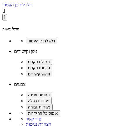
דלג לתוכן העמוד

סרגל נגישות
גופן וקישורים
צבעים
צור קשר
הצהרת נגישות