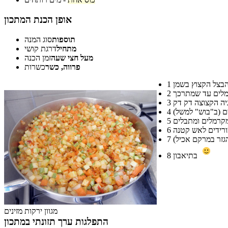
אופן הכנת המתכון
תוספות
סוג המנה
מתחיל
דרגת קושי
מעל חצי שעה
זמן הכנה
פרווה, כשר
כשרות
1
2
3
4
5
6
7
בתיאבון
8
מגוון ירקות מזינים
התפלגות ערך תזונתי במתכון