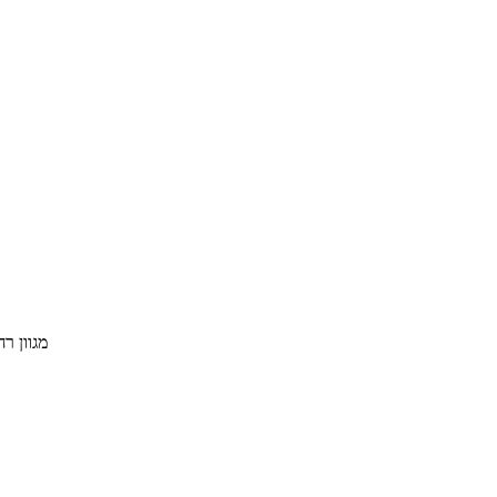
מגוון רחב של י