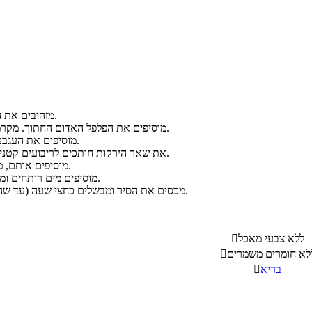
מזהיבים את הבצל הקצוץ בשמן.
מוסיפים את הפלפל האדום החתוך. מקרמלים עד שמתרכך.
מוסיפים את העגבניה הקצוצה דק דק.
את שאר הירקות חותכים לריבועים קטנים (ב"בוש" למשל).
מוסיפים אותם, מקרמלים ומתבלים.
מוסיפים מים רותחים ומורידים לאש קטנה.
מכסים את הסיר ומבשלים כחצי שעה (עד שהגזר במרקם אכיל).
ללא צבעי מאכל

לא חומרים משמרים

בריא
