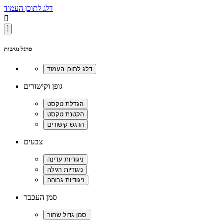
דלג לתוכן העמוד

סרגל נגישות
גופן וקישורים
צבעים
סמן העכבר