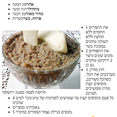
אחר
סוג המנה
מתחיל
דרגת קושי
מהיר מאוד
זמן הכנה
פרווה, כשר
כשרות
את התמרים
1
החומים ללא
הגלעין וללא
העוקץ טוחנים
במכונת בשר.
את התפוחים
2
מזנים שונים (רצוי
2 ירוקים) טוחנים
גם כן.
חוץ מהיין,
3
מערבבים את הכל.
כשהכל מעורבב,
מוסיפים קצת
מהיין וממשיכים
חרוסת לפסח בסגנון ירושלמי
לערבב.
כל פעם מוסיפים קצת עד שמגיעים לסמיכות של טיט (זכר לטיט
4
שהכינו
אבותינו במצרים).
מכסים בניילון נצמד ושומרים במקרר.
5