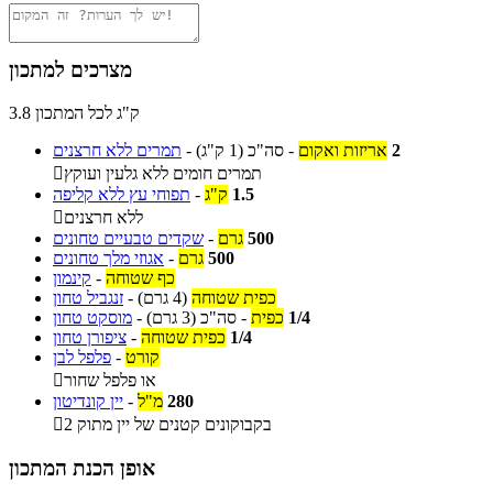
מצרכים למתכון
3.8 ק"ג לכל המתכון
2
אריזות ואקום
-
סה"כ
(1 ק"ג)
-
תמרים ללא חרצנים
תמרים חומים ללא גלעין ועוקץ

1.5
ק"ג
-
תפוחי עץ ללא קליפה
ללא חרצנים

500
גרם
-
שקדים טבעיים טחונים
500
גרם
-
אגוזי מלך טחונים
כף שטוחה
-
קינמון
כפית שטוחה
(4 גרם)
-
זנגביל טחון
1/4
כפית
-
סה"כ
(3 גרם)
-
מוסקט טחון
1/4
כפית שטוחה
-
ציפורן טחון
קורט
-
פלפל לבן
או פלפל שחור

280
מ"ל
-
יין קונדיטון
2 בקבוקונים קטנים של יין מתוק

אופן הכנת המתכון