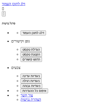
דלג לתוכן העמוד

סרגל נגישות
גופן וקישורים
צבעים
צור קשר
הצהרת נגישות