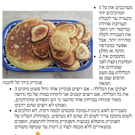
מערבבים את כל
1
המרכיבים יחד
בקערה עד לקבלת
תערובת אחידה
(מיקסר ידני הופך
את העבודה לקלה
ומהירה יותר, אבל
אפשר במטרפה
חזקה או מזלג).
מחממים את
2
המחבת (קצת לפני
שמניחים את
הבלילה) עם מעט
תרסיס שמן או
פנקייק ביתי קל להכנה
חמאה.
יוצקים את הבלילה - אם רוצים פנקייק אחד גדול פשוט מוזגים
3
את כל הבלילה, אם רוצים קטנים אני לוקחת כמות של כף גדושה
מאוד ומניחה במרחק אחד מהשני כי הם תופחים ומתרחבים,
ואנחנו לא רוצים שהם יידבקו.
מעבירים לאש בינונית-נמוכה ומכסים לכמה דקות. לא הולכים
4
לשום מקום! צריך לשים לב שהם לא נשרפים. כשהחלק העליון של
הפנקייק מתמלא בבועות והפנקייק מתחיל להתמצק, הופכים
ומשאירים ללא מכסה לעוד 2 דקות עד שטיפה משחים.