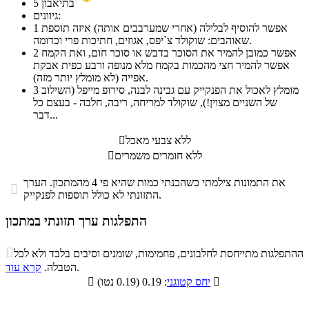
בתיאבון
5
גיוונים:
אפשר להוסיף לבלילה (אחרי שמערבבים אותה) איזה תוספת
1
שאוהבים: שוקולד צ`יפס, אגוזים, חתיכות פרי וכדומה.
אפשר כמובן להמיר את הסוכר בדבש או סוכר חום, ואת הקמח
2
אפשר להמיר חצי מהכמות בקמח מלא מנופה ורבע כפית אבקת
אפייה (לא מומלץ יותר מזה).
מומלץ לאכול את הפנקייק עם גבינה לבנה, סירופ מייפל (השילוב
3
של השניים מצוין!), שוקולד למריחה, ריבה, חלבה - בעצם כל
דבר...
ללא צבעי מאכל

ללא חומרים משמרים

את התמונות צילמתי כשהכנתי כמות שהיא פי 4 מהמתכון. הערך

התזונתי לא כולל תוספות לפנקייק.
התפלגות ערך תזונתי במתכון
התפלגות ערך תזונתי במתכון

ההתפלגות מתייחסת לחלבונים, פחמימות, שומנים וסיבים בלבד ולא לכל
סיבים
.
הטבלה.
קרא עוד
פחמימות
חלבונים
שומנים
תזונתיים

: 0.19 (0.19 נטו)
יחס קטוגני

0%
16.3%
23.9%
59.8%