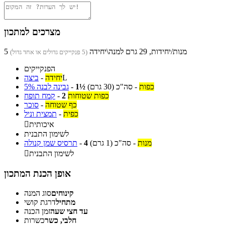
מצרכים למתכון
5 מנות/יחידות, 29 גרם למנה\יחידה
(5 פנקייקים גדולים או אחד גדול)
הפנקייקים
L
יחידה
-
ביצה
כפות
-
סה"כ
(30 גרם)
1½
-
גבינה לבנה 5%
כפות שטוחות
2
-
קמח תופח
כף שטוחה
-
סוכר
כפית
-
תמצית וניל
איכותית

לשימון התבנית
מנות
-
סה"כ
(1 גרם)
4
-
תרסיס שמן קנולה
לשימון התבנית

אופן הכנת המתכון
קינוחים
סוג המנה
מתחיל
דרגת קושי
עד חצי שעה
זמן הכנה
חלבי, כשר
כשרות