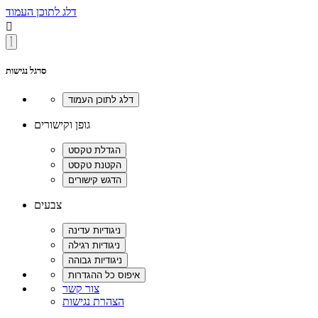
דלג לתוכן העמוד

סרגל נגישות
גופן וקישורים
צבעים
צור קשר
הצהרת נגישות