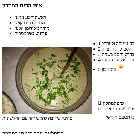
אופן הכנת המתכון
ראשונות
סוג המנה
מתחיל
דרגת קושי
מהיר מאוד
זמן הכנה
פרווה, כשר
כשרות
1
2
3
4
בתיאבון
5
טיפ למתכון

טחינה שחובה להגיש יחד עם הראשונות

התפלגות ערך תזונתי במתכון