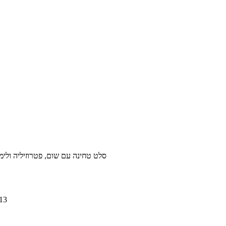
סלט טחינה עם שום, פטרוזיליה ולימון - קל, מהיר וטעים!, 3,470 קלו
013