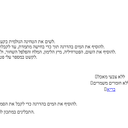
לשים את הטחינה הגולמית בקערה עמוקה ולערבב.
להוסיף את המים בהדרגה תוך כדי בחישה מתמדת, עד לקבלת הסמיכות הרצויה.
להוסיף את השום, הפטרוזיליה, מיץ הלימון, המלח והפלפל השחור, ולבחוש היטב בשנית.
לקשט במספר עלי פטרוזיליה לפי הטעם.
ללא צבעי מאכל

לא חומרים משמרים

בריא

להוסיף את המים בהדרגה כדי לקבל את הסמיכות שאתם אוהבים.
התבלינים במתכון לפי הטעם האישי.