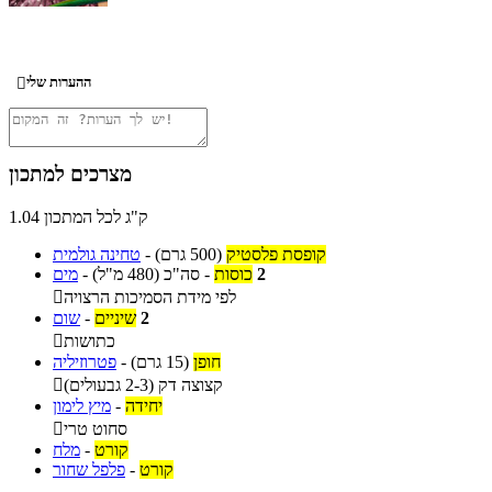
ההערות שלי

מצרכים למתכון
1.04 ק"ג לכל המתכון
קופסת פלסטיק
(500 גרם)
-
טחינה גולמית
2
כוסות
-
סה"כ
(480 מ"ל)
-
מים
לפי מידת הסמיכות הרצויה

2
שיניים
-
שום
כתושות

חופן
(15 גרם)
-
פטרוזיליה
קצוצה דק (2-3 גבעולים)

יחידה
-
מיץ לימון
סחוט טרי

קורט
-
מלח
קורט
-
פלפל שחור