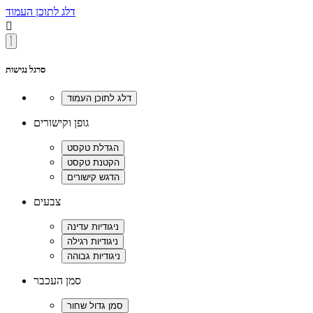
דלג לתוכן העמוד

סרגל נגישות
גופן וקישורים
צבעים
סמן העכבר