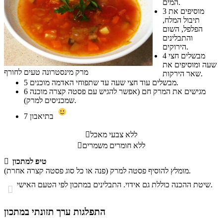
המים.
מוסיפים את
3
תיבול המלח,
הפלפל, השום
והתבלינים
הירוקים.
מבשלים חצי
4
שעה ומוסיפים את
מרק מינסטרונה טעים לחורף
שאר הירקות.
מבשלים עוד חצי שעה עד שתפוחי האדמה מוכנים.
5
מגישים את המרק חם (אפשר להגיש עם פסטה קצרה מוכנה
6
שמכניסים למרק).
בתיאבון
7
ללא צבעי מאכל

ללא חומרים משמרים

טיפ למתכון

מומלץ להוסיף פסטה למרק (פנה או כל סוג פסטה קצרה אחרת).
שיטת ההכנה כוללת גם אידוי. התבלינים במתכון לפי הטעם האישי.

התפלגות ערך תזונתי במתכון