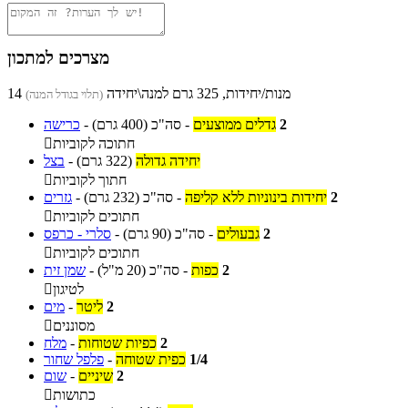
מצרכים למתכון
14 מנות/יחידות, 325 גרם למנה\יחידה
(תלוי בגודל המנה)
2
גדלים ממוצעים
-
סה"כ
(400 גרם)
-
כרישה
חתוכה לקוביות

יחידה גדולה
(322 גרם)
-
בצל
חתוך לקוביות

2
יחידות בינוניות ללא קליפה
-
סה"כ
(232 גרם)
-
גזרים
חתוכים לקוביות

2
גבעולים
-
סה"כ
(90 גרם)
-
סלרי - כרפס
חתוכים לקוביות

2
כפות
-
סה"כ
(20 מ"ל)
-
שמן זית
לטיגון

2
ליטר
-
מים
מסוננים

2
כפיות שטוחות
-
מלח
1/4
כפית שטוחה
-
פלפל שחור
2
שיניים
-
שום
כתושות
