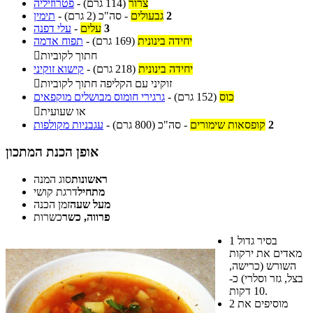
צרור
(114 גרם)
-
פטרוזיליה
2
גבעולים
-
סה"כ
(2 גרם)
-
תימין
3
עלים
-
עלי דפנה
יחידה בינונית
(169 גרם)
-
תפוח אדמה
חתוך לקוביות

יחידה בינונית
(218 גרם)
-
קישוא זוקיני
זוקיני עם הקליפה חתוך לקוביות

כוס
(152 גרם)
-
גרגירי חומוס מבושלים מוקפאים
או שעועית

2
קופסאות שימורים
-
סה"כ
(800 גרם)
-
עגבניות מקולפות
אופן הכנת המתכון
ראשונות
סוג המנה
מתחיל
דרגת קושי
מעל שעה
זמן הכנה
פרווה, כשר
כשרות
בסיר גדול
1
מאדים את ירקות
השורש (כרישה,
בצל, גזר וסלרי) כ-
10 דקות.
מוסיפים את
2