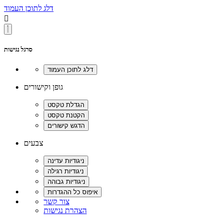
דלג לתוכן העמוד

סרגל נגישות
גופן וקישורים
צבעים
צור קשר
הצהרת נגישות