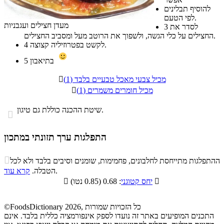
להוסיף תבלינים
לפי הטעם.
מעדן חצילים ועגבניות
לסדר את
3
החצילים על כלי הגשה, ולשפוך את הרוטב מעל ומסביב החצילים.
לקשט בפטרוזיליה קצוצה.
4
בתיאבון
5
מכיל צבעי מאכל טבעיים בלבד (1)

מכיל חומרים משמרים (1)

שיטת ההכנה כוללת גם טיגון.

התפלגות ערך תזונתי במתכון
התפלגות ערך תזונתי במתכון

ההתפלגות מתייחסת לחלבונים, פחמימות, שומנים וסיבים בלבד ולא לכל
סיבים
.
הטבלה.
קרא עוד
פחמימות
חלבונים
שומנים
תזונתיים

: 0.68 (0.85 נטו)
יחס קטוגני

10.4%
36.3%
5.6%
47.7%
©FoodsDictionary 2026, כל הזכויות שמורות
התכנים המופיעים באתר זה נועדו לספק אינפורמציה כללית בלבד. אינם