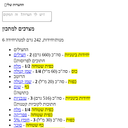
ההערות שלי

מצרכים למתכון
6 מנות/יחידות, 242 גרם למנה\יחידה
החצילים
יחידות בינוניות
-
סה"כ
(660 גרם)
2
-
חצילים
חתוכים לפרוסות

כפית שטוחה
1/2
-
מלח
כוס
-
סה"כ
(60 מ"ל)
1/4
-
שמן קנולה
הרוטב
כפות
-
סה"כ
(20 מ"ל)
2
-
שמן קנולה
כף
-
שום
כתושה

יחידות בינוניות
-
סה"כ
(516 גרם)
3
-
עגבניות
חתוכות לקוביות קטנות

כפית שטוחה
1/4
-
מלח
כפית שטוחה
-
פפריקה
כפות
-
סה"כ
(30 מ"ל)
3
-
חומץ 5%
כף שטוחה
-
סוכר