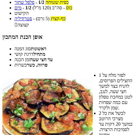
כפית שטוחה
1/2
-
פלפל שחור
כוס
-
סה"כ
(120 מ"ל)
1/2
-
מים
הקישוט
כף-קצוץ
(5 גרם)
-
פטרוזיליה
קצוצה

אופן הכנת המתכון
ראשונות
סוג המנה
מתחיל
דרגת קושי
עד חצי שעה
זמן הכנה
פרווה, כשר
כשרות
לפזר מלח על
1
החצילים הפרוסים,
להניח בצד למשך
חצי שעה, לנגב,
לטגן במחבת טפלון
עם כמה שפחות
שמן ולקרר.
לבשל את כל
2
מצרכי הרוטב
במשך 20 דקות עד
לסמיכות הרצויה.
אפשר