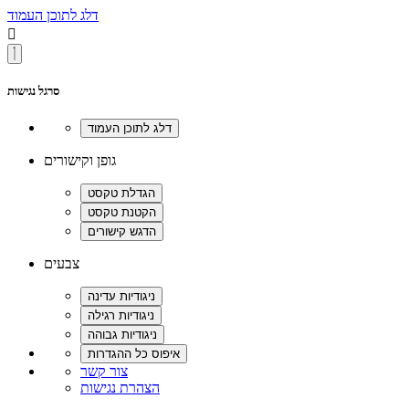
דלג לתוכן העמוד

סרגל נגישות
גופן וקישורים
צבעים
צור קשר
הצהרת נגישות