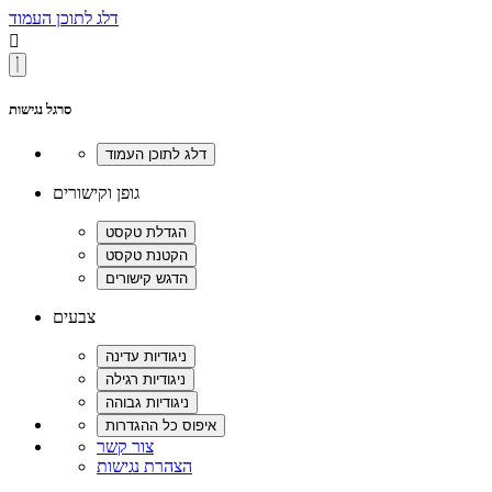
דלג לתוכן העמוד

סרגל נגישות
גופן וקישורים
צבעים
צור קשר
הצהרת נגישות