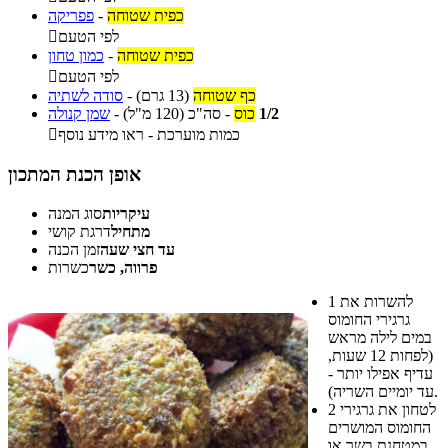
כפית שטוחה
-
פפריקה
לפי הטעם

כפית שטוחה
-
כמון טחון
לפי הטעם

כף שטוחה
(13 גרם)
-
סודה לשתיה
1/2
כוס
-
סה"כ
(120 מ"ל)
-
שמן קנולה
כמות מוערכת - ראו מידע נוסף

אופן הכנת המתכון
עיקריות
סוג המנה
מתחיל
דרגת קושי
עד חצי שעה
זמן הכנה
פרווה, כשר
כשרות
להשרות את
1
גרגירי החומוס
במים לילה מראש
(לפחות 12 שעות,
עדיף אפילו יותר -
עד יומיים השריה).
לטחון את גרגירי
2
החומוס המושרים
במטחנת בשר או