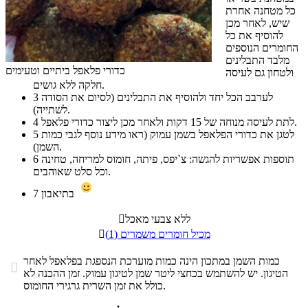
כל מטחנה אחרת
שיש, לאחר מכן
להוסיף את כל
החומרים הנוספים
מלבד התבלינים
כדורי פלאפל ביתיים וטעימים
ולטחון גם לעיסה
חלקה ללא גושים.
לערבב הכל יחד ולהוסיף את התבלינים (לסיום את הסודה
3
לשתייה).
לתת לעיסה מנוחה של 15 דקות ולאחר מכן ליצור כדורי פלאפל.
4
לטגן את כדורי הפלאפל בשמן עמוק (ראו מידע נוסף לגבי כמות
5
השמן).
תוספות אפשריות להגשה: צ`יפס, פיתה, חומוס למריחה, טחינה
6
וכל סלט שאוהבים.
בתיאבון
7
ללא צבעי מאכל

מכיל חומרים משמרים (1)

כמות השמן במתכון הינה כמות מוערכת הנספגת בפלאפל לאחר

הטיגון. יש להשתמש בכחצי ליטר שמן לטיגון עמוק. זמן ההכנה לא
כולל את זמן השרית גרגירי החומוס.