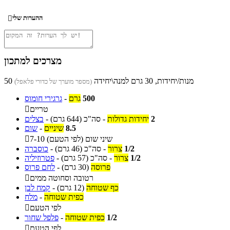
ההערות שלי

מצרכים למתכון
50 מנות/יחידות, 30 גרם למנה\יחידה
(מספר מוערך של כדורי פלאפל)
500
גרם
-
גרגירי חומוס
טריים

2
יחידות גדולות
-
סה"כ
(644 גרם)
-
בצלים
8.5
שיניים
-
שום
7-10 שיני שום (לפי הטעם)

1/2
צרור
-
סה"כ
(46 גרם)
-
כוסברה
1/2
צרור
-
סה"כ
(57 גרם)
-
פטרוזיליה
פרוסה
(30 גרם)
-
לחם פרוס
רטובה וסחוטה ממים

כף שטוחה
(12 גרם)
-
קמח לבן
כפית שטוחה
-
מלח
לפי הטעם

1/2
כפית שטוחה
-
פלפל שחור
לפי הטעם
