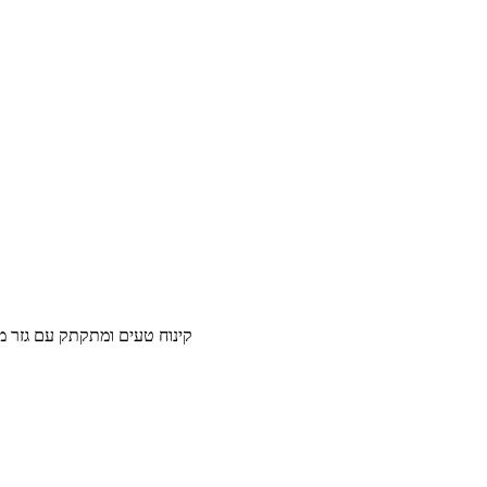
קינוח טעים ומתקתק עם גזר מגורד, מיץ תפוזים ופר