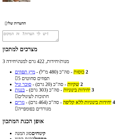
ההערות שלי

מצרכים למתכון
3 מנות/יחידות, 422 גרם למנה\יחידה
2
כוסות
-
סה"כ
(480 מ"ל)
-
מיץ תפוזים
5 תפוזים סחוטים

2
שקיות
-
סה"כ
(20 גרם)
-
סוכר וניל
3
יחידות בינוניות
-
סה"כ
(303 גרם)
-
בננות
חתוכות לעיגולים

4
יחידות בינוניות ללא קליפה
-
סה"כ
(464 גרם)
-
גזרים
מגורדים בפומפייה

אופן הכנת המתכון
קינוחים
סוג המנה
מתחיל
דרגת קושי