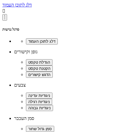
דלג לתוכן העמוד

סרגל נגישות
גופן וקישורים
צבעים
סמן העכבר