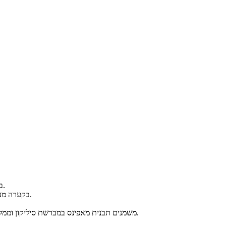
במחבת עם מכסה מטגנים בשמן הזית את הבצל, הגזר והקישוא למשך כ- 10 דקות עד התרככות.
בקערה מערבבים היטב (שלא יהיו גושים) כוס וחצי מים עם חצי כוס קמח החומוס וחצי כוס קמח הקינואה.
משמנים תבנית מאפינס במברשת סיליקון וממלאים בבלילה כמעט עד הסוף (מתמלאים כ- 20 יחידות מאפינס, תלוי בגודל השקעים שבתבנית).