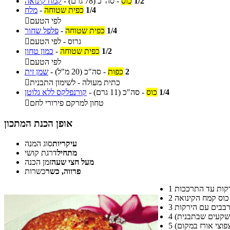
1/2
כוס
-
סה"כ
(78 גרם)
-
קמח קינואה
1/4
כפית שטוחה
-
מלח
לפי הטעם

1/4
כפית שטוחה
-
פלפל שחור
גרוס - לפי הטעם

1/2
כפית שטוחה
-
כמון טחון
לפי הטעם

2
כפות
-
סה"כ
(20 מ"ל)
-
שמן זית
כתית מעולה - לשימון התבנית

1/4
כוס
-
סה"כ
(11 גרם)
-
קורנפלקס ללא גלוטן
טחון למרקם פירורי לחם

אופן הכנת המתכון
עיקריות
סוג המנה
מתחיל
דרגת קושי
מעל חצי שעה
זמן הכנה
פרווה, כשר
כשרות
1
2
3
4
5