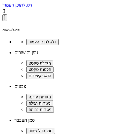
דלג לתוכן העמוד

סרגל נגישות
גופן וקישורים
צבעים
סמן העכבר