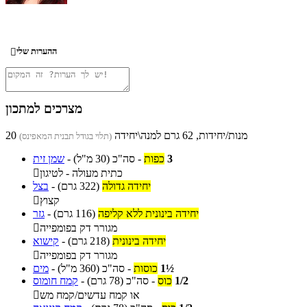
ההערות שלי

מצרכים למתכון
20 מנות/יחידות, 62 גרם למנה\יחידה
(תלוי בגודל תבנית המאפינס)
3
כפות
-
סה"כ
(30 מ"ל)
-
שמן זית
כתית מעולה - לטיגון

יחידה גדולה
(322 גרם)
-
בצל
קצוץ

יחידה בינונית ללא קליפה
(116 גרם)
-
גזר
מגורר דק בפומפייה

יחידה בינונית
(218 גרם)
-
קישוא
מגורר דק בפומפייה

1½
כוסות
-
סה"כ
(360 מ"ל)
-
מים
1/2
כוס
-
סה"כ
(78 גרם)
-
קמח חומוס
או קמח עדשים/קמח מש
