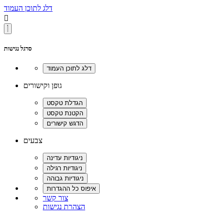
דלג לתוכן העמוד

סרגל נגישות
גופן וקישורים
צבעים
צור קשר
הצהרת נגישות