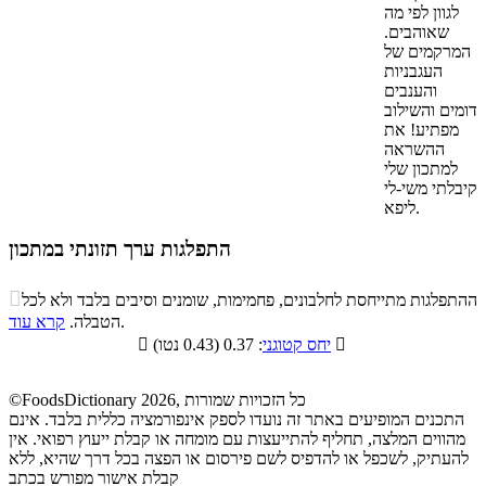
לגוון לפי מה
שאוהבים.
המרקמים של
העגבניות
והענבים
דומים והשילוב
מפתיע! את
ההשראה
למתכון שלי
קיבלתי משי-לי
ליפא.
התפלגות ערך תזונתי במתכון
התפלגות ערך תזונתי במתכון

ההתפלגות מתייחסת לחלבונים, פחמימות, שומנים וסיבים בלבד ולא לכל
סיבים
.
הטבלה.
קרא עוד
פחמימות
חלבונים
שומנים
תזונתיים

: 0.37 (0.43 נטו)
יחס קטוגני

9.3%
24.5%
10.4%
55.8%
©FoodsDictionary 2026, כל הזכויות שמורות
התכנים המופיעים באתר זה נועדו לספק אינפורמציה כללית בלבד. אינם
מהווים המלצה, תחליף להתייעצות עם מומחה או קבלת ייעוץ רפואי. אין
להעתיק, לשכפל או להדפיס לשם פירסום או הפצה בכל דרך שהיא, ללא
קבלת אישור מפורש בכתב