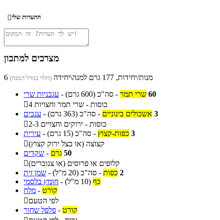
ההערות שלי

מצרכים למתכון
6 מנות/יחידות, 177 גרם למנה\יחידה
(תלוי בגודל המנה)
60
שרי תמר
-
סה"כ
(600 גרם)
-
עגבניות שרי
4 כוסות - שרי תמר וחצויות

3
אשכולים בינוניים
-
סה"כ
(363 גרם)
-
ענבים
2-3 כוסות - ירוקים וחצויים

3
כפות-קצוץ
-
סה"כ
(15 גרם)
-
עירית
קצוצה (או בצל ירוק קצוץ)

50
גרם
-
שקדים
קלופים או פרוסים (או צנוברים)

2
כפות
-
סה"כ
(20 מ"ל)
-
שמן זית
כף
(10 מ"ל)
-
חומץ בלסמי
קורט
-
מלח
לפי הטעם

קורט
-
פלפל שחור