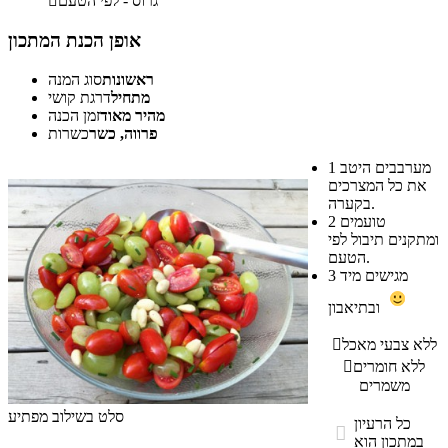
גרוס - לפי הטעם

אופן הכנת המתכון
ראשונות
סוג המנה
מתחיל
דרגת קושי
מהיר מאוד
זמן הכנה
פרווה, כשר
כשרות
מערבבים היטב
1
את כל המצרכים
בקערה.
טועמים
2
ומתקנים תיבול לפי
הטעם.
מגישים מיד
3
ובתיאבון
ללא צבעי מאכל

ללא חומרים

משמרים
סלט בשילוב מפתיע
כל הרעיון

במתכון הוא