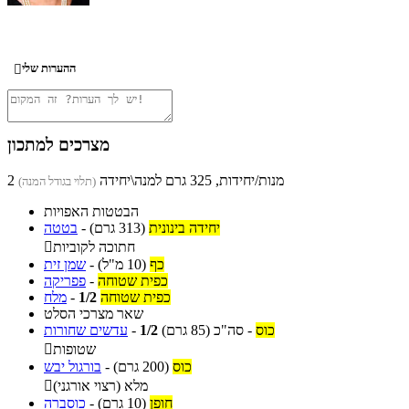
ההערות שלי

מצרכים למתכון
2 מנות/יחידות, 325 גרם למנה\יחידה
(תלוי בגודל המנה)
הבטטות האפויות
יחידה בינונית
(313 גרם)
-
בטטה
חתוכה לקוביות

כף
(10 מ"ל)
-
שמן זית
כפית שטוחה
-
פפריקה
כפית שטוחה
1/2
-
מלח
שאר מצרכי הסלט
כוס
-
סה"כ
(85 גרם)
1/2
-
עדשים שחורות
שטופות

כוס
(200 גרם)
-
בורגול יבש
מלא (רצוי אורגני)

חופן
(10 גרם)
-
כוסברה