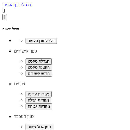
דלג לתוכן העמוד

סרגל נגישות
גופן וקישורים
צבעים
סמן העכבר