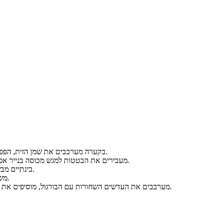
בקערה מערבבים את שמן הזית, הפפריקה והמלח, מוסיפים את הבטטות החתוכות ומערבבים היטב כך שכל הבטטות תכוסנה בשמן.
מעבירים את הבטטות למגש מכוסה בנייר אפייה ומכניסים לתנור שחומם מראש למשך כ- 20 דקות עד שהן אפויות היטב. מוציאים ומקררים.
בינתיים מבשלים את העדשים השחורות במים רותחים למשך 25-30 דקות. טועמים כדי לבדוק אם זה מוכן.
משרים את הבורגול המלא עם 3 כוסות מים רותחים למשך כ- 20 דקות, מסננים ומעבירים לקערה.
מערבבים את העדשים השחורות עם הבורגול, מוסיפים את המלח, הפלפל השחור ושמן הזית, מוסיפים גם את הבטטות, מערבבים ומקשטים בכוסברה מעל.