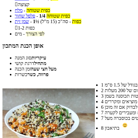
קצוצה

כפית שטוחה
-
מלח
כפית שטוחה
1/4
-
פלפל שחור
כפות
-
סה"כ
(15 מ"ל)
1½
-
שמן זית
1-2 כפות

לפי הצורך
-
מים
אופן הכנת המתכון
עיקריות
סוג המנה
מתחיל
דרגת קושי
מעל חצי שעה
זמן הכנה
פרווה, כשר
כשרות
1
2
3
4
6
7
7
בתיאבון
8