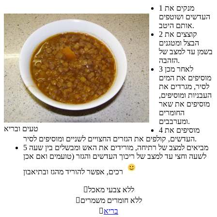
מנקים את
1
העדשים ושוטפים
אותם היטב.
קוצצים את
2
הבצל ומטגנים
בשמן עד למצב של
הזהבה.
לאחר מכן
3
מוסיפים את המים
לסיר, מגרדים את
העבניות ומוסיפים,
מוסיפים את שאר
החומרים
ומערבבים.
טעים ובריא
מוסיפים את
4
העדשים, קולפים את הגזרים החצויים לשניים ומוסיפים לסיר.
מביאים למצב של רתיחה, מורידים את האש ומבשלים בין שעה
5
לשעה וחצי עד למצב של ריכוך העדשים והגזר (טועמים ואם אכן
רכים, אפשר להוריד מהגז ובתיאבון
ללא צבעי מאכל

ללא חומרים משמרים

בריא
