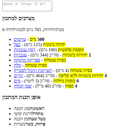
מצרכים למתכון
6 מנות/יחידות, 765 גרם למנה\יחידה
500
גרם
-
עדשים
יחידה בינונית
(125 גרם)
-
בצל
קופסת פלסטיק
(100 גרם)
-
רסק עגבניות
2
יחידות בינוניות
-
סה"כ
(344 גרם)
-
עגבניות
כפית שטוחה
-
פפריקה מתוקה
כפית שטוחה
-
מלח
כפית שטוחה
(4 גרם)
-
תערובת תיבול לסטייק
4
יחידות בינוניות ללא קליפה
-
סה"כ
(464 גרם)
-
גזרים
6
כוסות גדולות
-
סה"כ
(3 ליטר)
-
מים
4
כפות
-
סה"כ
(40 מ"ל)
-
שמן קנולה
אופן הכנת המתכון
ראשונות
סוג המנה
מתחיל
דרגת קושי
מעל שעה
זמן הכנה
פרווה, כשר
כשרות