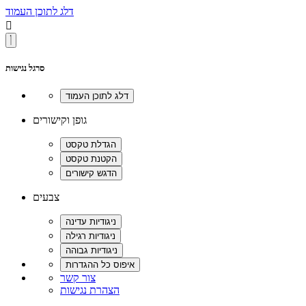
דלג לתוכן העמוד

סרגל נגישות
גופן וקישורים
צבעים
צור קשר
הצהרת נגישות