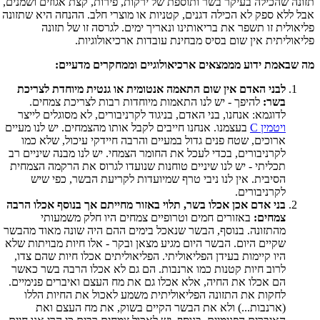
תזונה שהכילה בעיקר בשר ותוספת של ירקות, פירות, קצת אגוזים ושמנים,
אבל ללא ספק לא הכילה דגנים, קטניות או מוצרי חלב. ההנחה היא שתזונה
פליאולית זו תשפר את בריאותינו ונאריך ימים. לגרסה זו של תזונה
פליאוליתית אין שום בסיס מבחינת עובדות ארכיאולוגיות.
מה שבאמת ידוע מממצאים ארכיאולוגיים וממחקרים מדעיים:
לבני האדם אין שום התאמה אנטומית או גנטית מיוחדת לצריכת
בשר:
להיפך - יש לנו התאמות מיוחדות רבות לצריכת צמחים.
לדוגמא: אנחנו, בני האדם, בניגוד לקרניבורים, לא מסוגלים לייצר
ויטמין C
בעצמנו. אנחנו חייבים לקבל אותו מהצמחים. יש לנו מעיים
ארוכים, שטח פנים גדול במעיים והרבה חיידקי עיכול, שלא כמו
לקרניבורים, בכדי לעכל את החומר הצמחי. יש לנו מבנה שיניים רב
תכליתי - יש לנו שיניים טוחנות שנועדו לגרוס את הרקמה הצמחית
הסיבית. אין לנו ניבי טרף שמיועדות לקריעת הבשר, כפי שיש
לקרניבורים.
בני אדם אכן אכלו בשר, תלוי באזור מחייתם אך בנוסף אכלו הרבה
צמחים:
באזורים חמים וטרופיים צמחים היו חלק משמעותי
מהתזונה. בנוסף, הבשר שנאכל בימים ההם היה שונה מאוד מהבשר
שקיים היום. הבשר היום מגיע מצאן ובקר - אלו חיות מבויתות שלא
היו קיימות בעידן הפליאוליתי. הפליאוליתים אכלו חיות שהם צדו,
לרוב חיות קטנות כמו ארנבות. הם גם לא אכלו הרבה בשר כאשר
הם אכלו את החיה, אלא אכלו גם את מח העצם ואיברים פנימיים.
לחקות את התזונה הפליאוליתית משמע לאכול את החיות הללו
(ארנבות...) ולא את הבשר הקיים בשוק, את מח העצם ואת