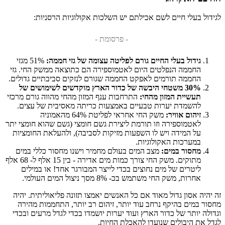
לגידול בעלי חיים לשם אכילתם יש השלכות אקולוגיות הרסניות:
- פרסומת -
גידול בעלי החיים גורם לפליטה עצומה של גזי חממה:
51% מגזי
החממה הנפלטים היום לאטמוספירה הם כתוצאה ממשק החי. גזי
החממה תורמים לאפקט החממה שגורם לנזקים סביבתיים גדולים.
30% משטחי היבשה של כדור הארץ מוקדשים לשימושים של
תעשיית המזון מהחי:
התרחבות ענף המזון מהחי מהווה גורם מרכזי
להשמדת יערות טבעיים באמצעות כריתה מאסיבית של עצים
.
זיהום אוויר:
משק החי אחראי לפליטת 64% מהאמוניה
לאטמוספירה וזו תורמת ליצירת גשם חומצי (גשם שהוא חומצי יתר
על המידה ויש לו השפעות מזיקות לסביבה), ולהעלאת החומציות
במערכות האקולוגיות.
מחסור במים:
מצב המים בעולם מחמיר וישנו מחסור כללי במים
מתוקים. משק החי צורך כמות מים אדירה - בין 15 אלף ל- 68 אלף
ליטרים של מים נחוצים בכדי לייצר המבורגר אחד! או במילים
אחרות, משק החי משתמש בכ- 8% מסך ניצול המים העולמי.
זה יהיה אסון גדול מאוד אם כל האנשים יאמצו תזונה פליאוליתית. יהיה
מחסור במים בהיקף נרחב עוד יותר, זיהום רב יותר, התחממות מהירה
וגדולה יותר של כדור הארץ ועוד יערות יושמדו בכדי לגדל מרעים
ובכדי
לגדל את היבולים שנועדו להאכלת החיות.