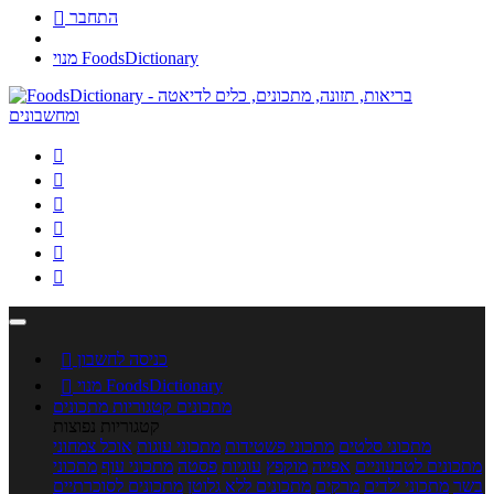
התחבר

מנוי FoodsDictionary






כניסה לחשבון

מנוי FoodsDictionary

מתכונים
קטגוריות מתכונים
קטגוריות נפוצות
מתכוני סלטים
מתכוני פשטידות
מתכוני עוגות
אוכל צמחוני
מתכונים לטבעוניים
אפייה
מוקפץ
עוגיות
פסטה
מתכוני עוף
מתכוני
בשר
מתכוני ילדים
מרקים
מתכונים ללא גלוטן
מתכונים לסוכרתיים