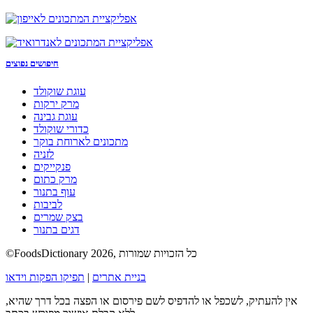
חיפושים נפוצים
עוגת שוקולד
מרק ירקות
עוגת גבינה
כדורי שוקולד
מתכונים לארוחת בוקר
לזניה
פנקייקים
מרק כתום
עוף בתנור
לביבות
בצק שמרים
דגים בתנור
©FoodsDictionary 2026, כל הזכויות שמורות
בניית אתרים
|
תפיקו הפקות וידאו
אין להעתיק, לשכפל או להדפיס לשם פירסום או הפצה בכל דרך שהיא,