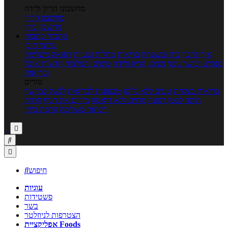
מחשבוני הריון ולידה
מחשבון הריון
מחשבון ביוץ
כתבות
כתבות
ערוצי תוכן
איך להכין
בית ומשפחה
בריאות
מחלות ובעיות
רפואה משלימה
ספורט וכושר גופני
נשים, הריון ולידה
טיפים והמלצות
חדשות אוכל
ובריאות
טורים
בריאות בצלחת
טעים ללא גלוטן
טבעונות לבריאות
לבשל כמו שף
תזונה לבטן רגועה
מרזים ללא דיאטה
מזיזים את הגוף
הרזיה
ורפואה משלימה
גורמה ביתי



חיפוש

עוגיות
פשטידות
בשר
הצטרפות לניוזלטר
אפליקציית Foods