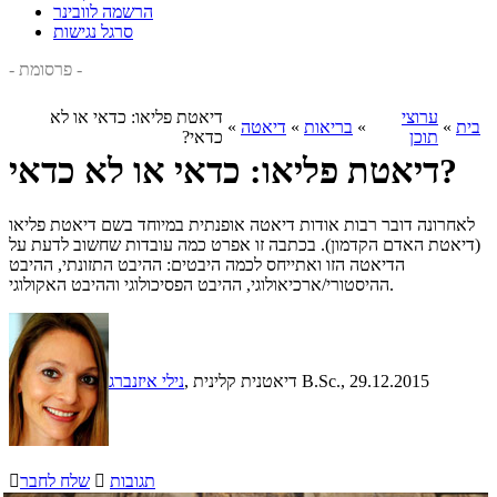
הרשמה לוובינר
סרגל נגישות
- פרסומת -
ערוצי
דיאטת פליאו: כדאי או לא
בית
»
»
בריאות
»
דיאטה
»
תוכן
כדאי?
דיאטת פליאו: כדאי או לא כדאי?
לאחרונה דובר רבות אודות דיאטה אופנתית במיוחד בשם דיאטת פליאו
(דיאטת האדם הקדמון). בכתבה זו אפרט כמה עובדות שחשוב לדעת על
הדיאטה הזו ואתייחס לכמה היבטים: ההיבט התזונתי, ההיבט
ההיסטורי/ארכיאולוגי, ההיבט הפסיכולוגי וההיבט האקולוגי.
, 29.12.2015
, דיאטנית קלינית B.Sc.
נילי איזנברג
תגובות

שלח לחבר
