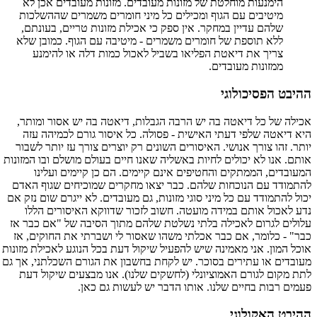
הימנעות מוחלטת של מזונות מעובדים. מזונות מעובדים אכן לא
מיטיבים עם הגוף ומכילים כל מיני חומרים משמרים שההשלכות
שלהם עדיין במחקר. אין ספק כי אכילת מזונות טריים, בעונתם,
ללא תוספת של חומרים משמרים - מיטיבה עם הגוף. כמובן שלא
צריך את דיאטת הפליאו בשביל לאכול כמות דלה או להימנע
ממזונות מעובדים.
ההיבט הפסיכולוגי
אכילה של כל דיאטה בה יש הרבה הגבלות, דיאטה בה יש אסור ומותר,
היא דיאטה שלפי דעתי האישית - פסולה. כל איסור גורם לכמיהה עזה
יותר. זהו צורך אנושי. האיסורים השונים רק יוצרים צורך עז יותר לשבור
אותם. אנו לא יכולים לחיות באשליה שאנו חיים בעולם מושלם ובו המזונות
המעובדים, הממתקים והחטיפים אינם קיימים. הם כן קיימים ועלינו
להתמודד עם הנוכחות שלהם. כבר יצאו מחקרים שמוכיחים שגוף האדם
יכול להתמודד עם כל מיני סוגי מזונות, גם מעובדים. לא ייגרם שום נזק אם
נדע לאכול אותם במידה מועטה. חשוב לזכור שדווקא האיסורים הללו
עלולים לגרום לאכילה בלתי נשלטת שלהם מתוך הסיבה של "אם כבר אז
כבר" - כלומר, אם כבר אכלתי משהו שאסור לי ושברתי את החוקים, אז
אוכל המון. אני מאמינה שיש להפעיל שיקול דעת בכל הנוגע לאכילת מזונות
מעובדים או עתירים בסוכר. יש לקחת בחשבון את הגורם השכלתני, אך גם
לתת מקום לגורם האמוציונלי (לחשקים שלנו). אנו מבצעים שיקול דעת
פעמים רבות בחיים שלנו. אותו הדבר יש לעשות גם כאן.
ההיבט האקולוגי