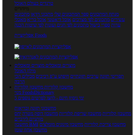
טרנדים בעולם האוכל
מיוחדים
מנתח המתכונים
ספר המתכונים שלי
מתכוני וידאו
מתכונים
עשירים
מתכונים לפי מצרכים
אוכל דיאטטי
אוכל בריא
מאכלי
עדות
ספרי בישול
מתכונים לפי חגים ועונות
לפי שיטות הכנה
אפליקציית Foods
מוצרים ומאכלים
מוצרים ומאכלים
מילון האוכל
תפריטי תזונה
ערכים תזונתיים
חיפוש ע"פ רכיבים
מכילים הכי
הרבה
מחשבון קלוריות
מחשבון קלוריות
מנוי FoodsDictionary
5 ימי ניסיון חינם - לחצו לפרטים נוספים
מחשבוני תזונה ובריאות
מחשבון קלוריות
מחשבון שריפת קלוריות
מחשבון דופק מטרה
יחס
מותניים לירכיים
מחשבון צריכת קלוריות
מחשבון מינונים מומלצים
מחשבון BMI
מחשבון אחוז שומן