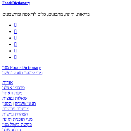
FoodsDictionary
בריאות, תזונה, מתכונים, כלים לדיאטה ומחשבונים






מנוי FoodsDictionary
מנוי ליועצי תזונה וכושר
אודות
פרסמו אצלנו
מפת האתר
שאלות נפוצות
תנאי שימוש
|
תקנון
מדיניות פרטיות
הצהרת נגישות
מנוי תוכנית תזונה
בקשת ביטול מנוי
הבלוג שלנו