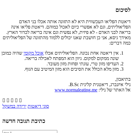
לסיכום
דיאטת הפליאו העכשווית היא לא התזונה אותה אכלו בני האדם
הפליאוליתים, וגם לא אפשרי כיום לאכול כמוהם. דיאטת פליאו אינה
בריאה לבני האדם - לא פיזית, לא נפשית וגם אינה בריאה לכדור הארץ.
מאידך גיסא, אני כן חושבת שאנו יכולים ללמוד מהתזונה של הפליאוליתים
כמה דברים:
אין דיאטה אחת נכונה. הפליאוליתים אכלו
אוכל מקומי
שהיה כמובן
שונה ממקום למקום. גיוון הוא המפתח לאכילה בריאה.
העדיפו מזון טרי, עונתי ופחות מזון מעובד.
מזון מלא הכולל את הסיבים הוא מזון המיטיב עם הגוף.
בתיאבון,
נילי איזנברג, דיאטנית קלינית B.Sc.
אל האתר של נילי:
www.normaleating.me





סוגי דיאטות
ירידה במשקל
כתיבת תגובה חדשה