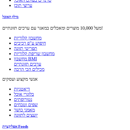
טרנדים בעולם האוכל
ערוצי תוכן
מילון האוכל
מעל 10,000 מוצרים ומאכלים במאגר עם ערכים תזונתיים!
מחשבון קלוריות
חיפוש ע"פ רכיבים
תפריטי תזונה
מחשבון שריפת קלוריות
מחשבון BMI
ערכים תזונתיים
מכילים הכי הרבה
אנשי מקצוע ועסקים
דיאטניות
בלוגרי אוכל
נטורופתים
שפים וטבחים
מאמני כושר
יועצים לתזונה
אפליקציית Foods