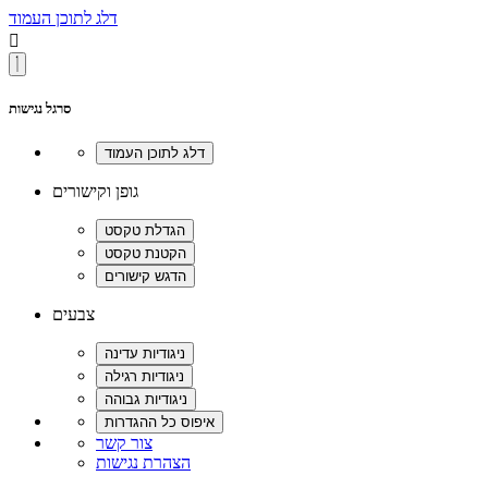
דלג לתוכן העמוד

סרגל נגישות
גופן וקישורים
צבעים
צור קשר
הצהרת נגישות