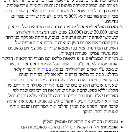
האיברים הפנימיים. בנוסף, יש לאכול צמחים רבים כי הרי אנו חיים
באיזור חם. הסיבה ליצירת מיתוס זה נובעת מהטייה ארכיאולוגית:
עצמות (זכר לחיות שנאכלו) נשמרות טוב יותר ולאורך שנים רבות
מכיוון שהן מורכבות מ- 80% מינרלים, לעומת שרידים צמחיים
עדינים.
האדם הפליאוליתי אכל קטניות ודגן:
ישנם ממצאים של כלי אבן
מלפני 30,000 שנים (20,000 שנים לפני המצאת החקלאות
)
ששימשו לטחינת זרעים וגרעינים. בנוסף, פותחה טכניקה בעזרתה
ניתן למדוד את אבנית השן המאובנת. בדקו את האבנית של
השיניים הטוחנות המאובנות ומצאו שרידים של צמחים מאובנים
כמו גרגירי עמילן, שעורה וקטניות.
המזונות המומלצים ע"פ דיאטת פליאו הם תוצרי החקלאות:
הבשר
אותו מומלץ לאכול ע"פ הדיאטה הפליאוליתית אינו אותו הבשר
שנאכל ע"י האדם הפליאוליתי. בנוסף,
בננות
הן תוצר חקלאי
מוחלט. בננת בר מלאה בזרעים ולא אכילה. בפיתוח הזנים
החקלאיים חיסלנו את היכולת של הבננה לייצר זרעים וכל בננה
שאנחנו אוכלים היא שיבוט של בננה אחרת שגדלה מייחורים. מזון
חקלאי ללא ספק. לחסה אנחנו שינינו את המרכיבים שבה לפי
הצרכים שלנו. חסת בר מכילה הרבה נוזל חלבי שלא ניתן לעיכול,
מגרה את מערכת העיכול והעלים קשים. אנחנו הפכנו את החסה
לרכה יותר, הסרנו את המיץ החלבי ואת המרירות והפכנו אותה
לטעימה יותר. בנוסף:
עגבניות:
הסרנו את הרעלנים טומטין וסולנין.
אוכמניות:
אלו החקלאיות גדולות בהרבה מאוכמניות הבר.