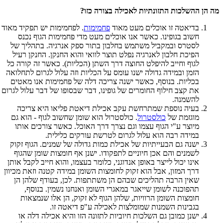
מה הן ההשלכות התזונתיות לאכילה בצורה כזו?
בדיאטה זו אוכלים מעט מאוד
פחמימות
. לפחמימות יש תפקיד מאוד
חשוב בגופינו. כאשר אנו אוכלים מעט מדי פחמימות הגוף נכנס
לסטרס ובמקביל משתמש בחלבון בתור ספק אנרגיה. בתהליך של
הפיכת חלבון לאנרגיה נפלט תוצר לוואי והוא החנקן. החנקן רעיל
לגוף וחייב להיפלט החוצה דרך השתן (הכליות). כאשר זה קורה כל
הזמן ובמידה גדולה ישנו עומס על הכליות וזה עלול לגרום לתחלואה
בכליות. בנוסף, כאשר ישנה צריכה דלה של פחמימות אנו מאטים
את קצב חילוף החומרים של גופינו, דבר שבסופו של דבר עלול לגרום
להשמנה.
בעיה נוספת שמתרחשת עקב אכילת דיאטת פליאו היא צריכה
מוגזמת של
כולסטרול
. כולסטרול הוא שומן שחשוב לגוף - הוא גם
מיוצר ע"י הגוף עצמו וגם נצרך דרך האוכל. כאשר צורכים אותו
במידה רבה הוא עלול לגרום לטרשת עורקים כלילית.
ישנה גם הבעייתיות של אכילת כמות גדולה של שמנים. הגוף זקוק
לשמנים והם אכן חיוניים לתפקודו. ישנן אף חומצות שומן שהגוף
אינו יכול לייצר באופן אנדוגני, כלומר בעצמו, והוא חייב לקבל אותן
דרך המזון, אבל הוא זקוק לחומצות השומן במידה קטנה וזאת מכיוון
שאין הרבה תהליכים שבהם הן משתתפות. לכן, בעודף שלהן הן
תהפוכנה לשומן שייאגר במאגרי השומן ואנחנו נשמין. בנוסף,
חומצות השומן הרוויות, שלהן הגוף לא זקוק, הן אלו שנמצאות
בגבינות השמנות שמומלצות לאכילה ע"פ דיאטה זו.
ישנן כמובן גם השלכות חיוביות לתזונה הזו והיא אכילה דלה או