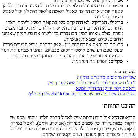
אבוקדו:
הזן החקלאי בשרני הרבה יותר.
ביצים:
בטבע התרנגולות לא מטילות ביצים כל השנה ובדרך כלל הן
קטנות יותר. אדם הרוצה לאכול דיאטה פליאוליתית לא יכול לאכול
ביצים כל השנה.
ברוקולי:
הברוקולי לא היה קיים כלל בתקופה הפליאוליתית. ייצרו
אותו וגם את הכרוב, הכרובית, הקייל, הקולורבי ואת כרוב הניצנים
מפרח. כולם מאותו המין. הם נבררו כדי ליצור את סוג המזון שאנחנו
אוהבים. כולם המצאות אנושיות.
גזר:
גזר בר נראה אחרת לחלוטין - קטן בהרבה, מכיל חומרים מרים
ובעלי טעם רע שהם קוטלי חרקים טבעיים. אנחנו השבחנו את הגזר
- הגדלנו אותו והפכנו אותו להרבה יותר מתוק ועשיר בויטמינים.
שקדים:
הסרנו את הציאניד.
כנסו בנוסף:
שבירת מיתוסים מרכזיים בתזונה
7 כלים שיעזרו לכם לשמור על דיאטה לאורך זמן
דיאטת קפה ירוק: המדריך המלא
הצטרפות אל הניוזלטר של אתר FoodsDictionary (מומלץ)
ההיבט התזונתי
הדיאטה הפליאוליתית גורסת שיש לאכול הרבה חלבון מהחי, שפע של
ירקות, כמות גדולה של שמנים מפירות (אבוקדו, זיתים), לאכול במידה
ירקות שורש, פירות, מוצרי חלב שמנים ולהימנע מאכילת סוכר (על כל
נגזרותיו ומוצריו), מזון מעובד, דגנים וקטניות ושמנים.