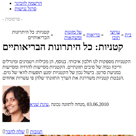
הרשמה לוובינר
סרגל נגישות
- פרסומת -
ערוצי
על מזונות
קטניות: כל היתרונות
בית
»
»
בריאות
»
»
תוכן
ומשקאות
הבריאותיים
קטניות: כל היתרונות הבריאותיים
הקטניות מספקות לנו חלבון איכותי. בנוסף, הן מכילות ויטמינים ומינרלים
וריכוז גבוה של סיבים תזונתיים. הקטניות מסייעות להרזיה ומסייעות
במניעת סרטן. בישול נכון של הקטניות ימנע תופעות לוואי של גזים.
הנבטת קטניות משדרגת את הערך התזונתי שלהן פי עשרות אחוזים.
, 03.06.2010
, מנחה לתזונה נכונה
עינת שגיא
תגובות

שלח לחבר
