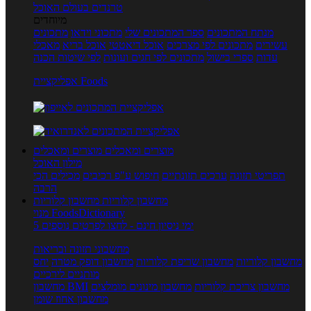
טרנדים בעולם האוכל
מיוחדים
מנתח המתכונים
ספר המתכונים שלי
מתכוני וידאו
מתכונים
עשירים
מתכונים לפי מצרכים
אוכל דיאטטי
אוכל בריא
מאכלי
עדות
ספרי בישול
מתכונים לפי חגים ועונות
לפי שיטות הכנה
אפליקציית Foods
מוצרים ומאכלים
מוצרים ומאכלים
מילון האוכל
תפריטי תזונה
ערכים תזונתיים
חיפוש ע"פ רכיבים
מכילים הכי
הרבה
מחשבון קלוריות
מחשבון קלוריות
מנוי FoodsDictionary
5 ימי ניסיון חינם - לחצו לפרטים נוספים
מחשבוני תזונה ובריאות
מחשבון קלוריות
מחשבון שריפת קלוריות
מחשבון דופק מטרה
יחס
מותניים לירכיים
מחשבון צריכת קלוריות
מחשבון מינונים מומלצים
מחשבון BMI
מחשבון אחוז שומן