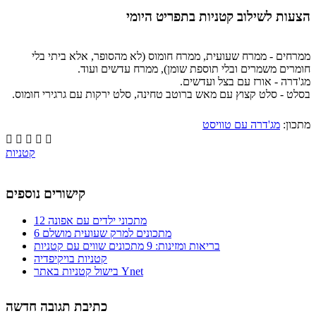
הצעות לשילוב קטניות בתפריט היומי
ממרחים - ממרח שעועית, ממרח חומוס (לא מהסופר, אלא ביתי בלי
חומרים משמרים ובלי תוספת שומן), ממרח עדשים ועוד.
מג'דרה - אורז עם בצל ועדשים.
בסלט - סלט קצוץ עם מאש ברוטב טחינה, סלט ירקות עם גרגירי חומוס.
מתכון:
מג'דרה עם טוויסט





קטניות
קישורים נוספים
12 מתכוני ילדים עם אפונה
6 מתכונים למרק שעועית מושלם
בריאות ומזינות: 9 מתכונים שווים עם קטניות
קטניות בויקיפדיה
בישול קטניות באתר Ynet
כתיבת תגובה חדשה