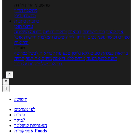
מחשבוני הריון ולידה
מחשבון הריון
מחשבון ביוץ
כתבות
כתבות
ערוצי תוכן
איך להכין
בית ומשפחה
בריאות
מחלות ובעיות
רפואה משלימה
ספורט וכושר גופני
נשים, הריון ולידה
טיפים והמלצות
חדשות אוכל
ובריאות
טורים
בריאות בצלחת
טעים ללא גלוטן
טבעונות לבריאות
לבשל כמו שף
תזונה לבטן רגועה
מרזים ללא דיאטה
מזיזים את הגוף
הרזיה
ורפואה משלימה
גורמה ביתי



חיפוש

לפי מצרכים
עוגיות
בוקר?
הצטרפות לניוזלטר
אפליקציית Foods