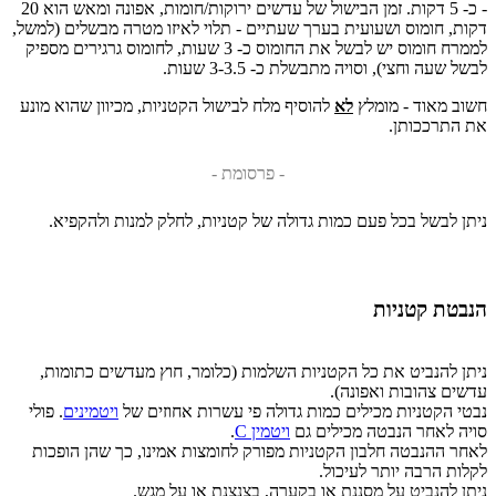
- כ- 5 דקות. זמן הבישול של עדשים ירוקות/חומות, אפונה ומאש הוא 20
דקות, חומוס ושעועית בערך שעתיים - תלוי לאיזו מטרה מבשלים (למשל,
לממרח חומוס יש לבשל את החומוס כ- 3 שעות, לחומוס גרגירים מספיק
לבשל שעה וחצי), וסויה מתבשלת כ- 3-3.5 שעות.
חשוב מאוד - מומלץ
לא
להוסיף מלח לבישול הקטניות, מכיוון שהוא מונע
את התרככותן.
- פרסומת -
ניתן לבשל בכל פעם כמות גדולה של קטניות, לחלק למנות ולהקפיא.
הנבטת קטניות
ניתן להנביט את כל הקטניות השלמות (כלומר, חוץ מעדשים כתומות,
עדשים צהובות ואפונה).
נבטי הקטניות מכילים כמות גדולה פי עשרות אחוזים של
ויטמינים
. פולי
סויה לאחר הנבטה מכילים גם
ויטמין C
.
לאחר ההנבטה חלבון הקטניות מפורק לחומצות אמינו, כך שהן הופכות
לקלות הרבה יותר לעיכול.
ניתן להנביט על מסננת או בקערה, בצנצנת או על מגש.