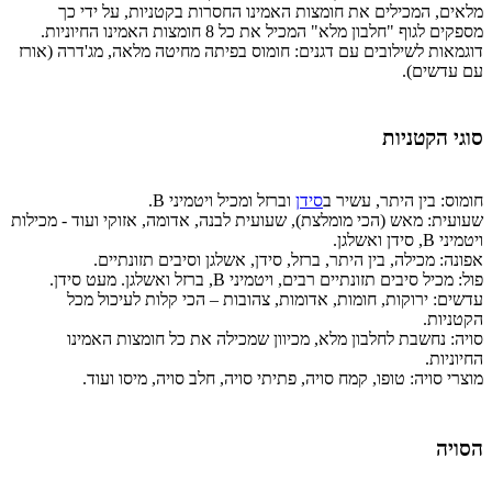
מלאים, המכילים את חומצות האמינו החסרות בקטניות, על ידי כך
מספקים לגוף "חלבון מלא" המכיל את כל 8 חומצות האמינו החיוניות.
דוגמאות לשילובים עם דגנים: חומוס בפיתה מחיטה מלאה, מג'דרה (אורז
עם עדשים).
סוגי הקטניות
חומוס: בין היתר, עשיר ב
סידן
וברזל ומכיל ויטמיני B.
שעועית: מאש (הכי מומלצת), שעועית לבנה, אדומה, אזוקי ועוד - מכילות
ויטמיני B, סידן ואשלגן.
אפונה: מכילה, בין היתר, ברזל, סידן, אשלגן וסיבים תזונתיים.
פול: מכיל סיבים תזונתיים רבים, ויטמיני B, ברזל ואשלגן. מעט סידן.
עדשים: ירוקות, חומות, אדומות, צהובות – הכי קלות לעיכול מכל
הקטניות.
סויה: נחשבת לחלבון מלא, מכיוון שמכילה את כל חומצות האמינו
החיוניות.
מוצרי סויה: טופו, קמח סויה, פתיתי סויה, חלב סויה, מיסו ועוד.
הסויה