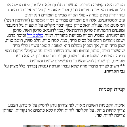
הסויה היא הקטניה היחידה הנחשבת חלבון מלא. כלומר, היא מכילה את
כל חומצות האמינו החיוניות לגוף, ולכן מהווה מזון חלבוני איכותי במיוחד.
עוד יתרון בולט בסויה - פולי הסויה מכילים חומרים הנקראים
פיטואסטרוגנים. אלה הם חומרים צמחיים דמויי אסטרוגן (ההורמון הנשי)
המאזנים את פעולת האסטרוגן בגוף ובכך מקלים על תופעות גיל המעבר
ומונעים התפתחות סרטן הורמונאלי (כמו לדוגמא: סרטן השד, סרטן
הערמונית). בנוסף, הסויה מסייעת בהורדת רמות
כולסטרול
וסוכר בדם.
ישנם מוצרים רבים על בסיס סויה, כמו: קמח סויה, חלב סויה, רוטב סויה,
שמן סויה ועוד, אך הנפוץ מכולם הוא הטופו. הטופו עשוי מפולי סויה
שהושרו במים, סוננו, נסחטו ואז שוב הושרו במים עד שקיבלו מרקם דמוי
גבינה. הטופו לכשעצמו חסר טעם, אך יתרונו הוא בכך שהוא סופח
טעמים, כך שניתן להשתמש בו בתבשילים שונים ומגוונים.
** חשוב לצרוך מוצרי סויה שלא עברו הנדסה גנטית (בדרך כלל מצוין על
גבי האריזה).
קניית קטניות
איכות הקטניות חשובה מאוד. לפי צורתן ניתן להסיק על איכותן. הצבע
צריך להיות בוהק, על הקליפה להיות חלקה ללא כתמים או נקודות, וצורתן
צריכה להיות יפה.