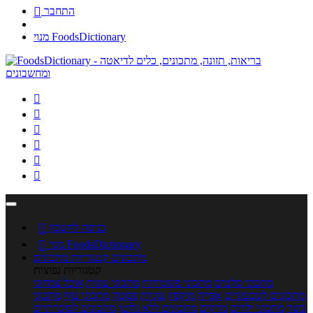
התחבר

מנוי FoodsDictionary






כניסה לחשבון

מנוי FoodsDictionary

מתכונים
קטגוריות מתכונים
קטגוריות נפוצות
מתכוני סלטים
מתכוני פשטידות
מתכוני עוגות
אוכל צמחוני
מתכונים לטבעוניים
אפייה
מוקפץ
עוגיות
פסטה
מתכוני עוף
מתכוני
בשר
מתכוני ילדים
מרקים
מתכונים ללא גלוטן
מתכונים לסוכרתיים