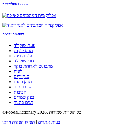
אפליקציית Foods
חיפושים נפוצים
עוגת שוקולד
מרק ירקות
עוגת גבינה
כדורי שוקולד
מתכונים לארוחת בוקר
לזניה
פנקייקים
מרק כתום
עוף בתנור
לביבות
בצק שמרים
דגים בתנור
©FoodsDictionary 2026, כל הזכויות שמורות
בניית אתרים
|
תפיקו הפקות וידאו