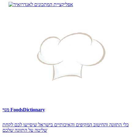
מנוי FoodsDictionary
כלי התזונה והחיטוב המקיפים והאיכותיים בישראל שיסייעו לכם לקחת
שליטה על התזונה שלכם