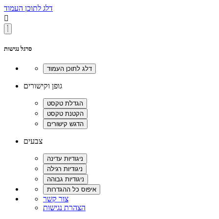
דלג לתוכן העמוד

סרגל נגישות
גופן וקישורים
צבעים
צור קשר
הצהרת נגישות