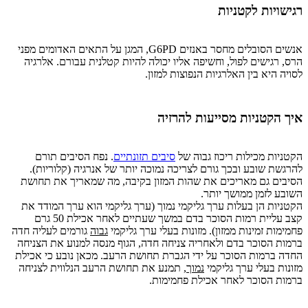
רגישויות לקטניות
אנשים הסובלים מחסר באנזים G6PD, המגן על התאים האדומים מפני
הרס, רגישים לפול, וחשיפה אליו יכולה להיות קטלנית עבורם. אלרגיה
לסויה היא בין האלרגיות הנפוצות למזון.
איך הקטניות מסייעות להרזיה
הקטניות מכילות ריכוז גבוה של
סיבים תזונתיים
. נפח הסיבים תורם
להרגשת שובע ובכך גורם לצריכה נמוכה יותר של אנרגיה (קלוריות).
הסיבים גם מאריכים את שהות המזון בקיבה, מה שמאריך את תחושת
השובע לזמן ממושך יותר.
הקטניות הן בעלות ערך גליקמי נמוך (ערך גליקמי הוא ערך המודד את
קצב עליית רמות הסוכר בדם במשך שעתיים לאחר אכילת 50 גרם
פחמימות זמינות ממזון). מזונות בעלי ערך גליקמי
גבוה
גורמים לעליה חדה
ברמות הסוכר בדם ולאחריה צניחה חדה, הגוף מנסה למנוע את הצניחה
החדה ברמות הסוכר על ידי הגברת תחושת הרעב. מכאן נובע כי אכילת
מזונות בעלי ערך גליקמי
נמוך
, תמנע את תחושת הרעב הנלווית לצניחה
ברמות הסוכר לאחר אכילת פחמימות.