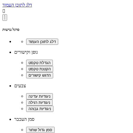
דלג לתוכן העמוד

סרגל נגישות
גופן וקישורים
צבעים
סמן העכבר