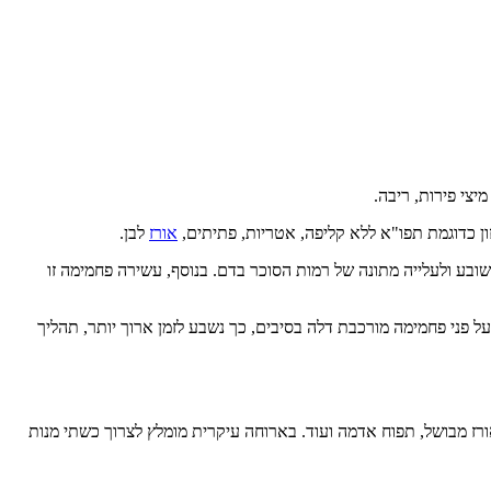
 מיצי פירות, ריבה.
ן כדוגמת תפו"א ללא קליפה, אטריות, פתיתים,
אורז
לבן.
בע ולעלייה מתונה של רמות הסוכר בדם. בנוסף, עשירה פחמימה זו
פני פחמימה מורכבת דלה בסיבים, כך נשבע לזמן ארוך יותר, תהליך
ימה. דוגמאות למנת פחמימה הן פרוסת לחם מלא, 2 פרוסות לחם קל, חצי כוס של אורז מבושל, תפוח אדמה ועוד. בארוחה עיקרית מומלץ לצרוך כשתי מנות