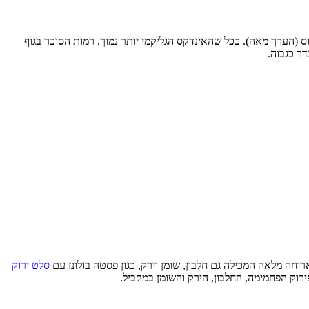
אשר פרוסת לחם לבן רגיל או 50 גרם סוכר לבן נקבעו כנקודת הייחוס (הערך מאה). ככל שהאינדקס הגליקמי יותר נמוך, רמות הסוכר בגוף
וחה מלאה המכילה גם חלבון, שומן וירק, כגון פסטה בולונז עם
סלט ירוק
רוק הפחמימה, החלבון, הירק והשומן במקביל.