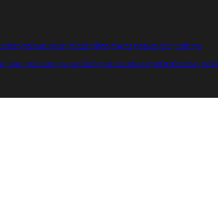
איך להכין
בית ומשפחה
בריאות
מחלות ובעיות
רפואה משלימה
ספורט ו
צלחת
טעים ללא גלוטן
טבעונות לבריאות
לבשל כמו שף
תזונה לבטן רגועה
מר