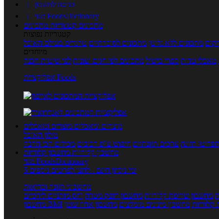
כניסה לחשבון

מנוי FoodsDictionary

מתכונים
קטגוריות מתכונים
קטגוריות נפוצות
קים
מתכונים ללא גלוטן
מתכונים לסוכרתיים
טרנדים בעולם האוכל
מיוחדים
מאכלי עדות
ספרי בישול
מתכונים לפי חגים ועונות
לפי שיטות הכנה
אפליקציית Foods
מוצרים ומאכלים
מוצרים ומאכלים
מילון האוכל
פריטי תזונה
ערכים תזונתיים
חיפוש ע"פ רכיבים
מכילים הכי הרבה
מחשבון קלוריות
מחשבון קלוריות
מנוי FoodsDictionary
5 ימי ניסיון חינם - לחצו לפרטים נוספים
מחשבוני תזונה ובריאות
ת
מחשבון שריפת קלוריות
מחשבון דופק מטרה
יחס מותניים לירכיים
 קלוריות
מחשבון מינונים מומלצים
מחשבון אחוז שומן
מחשבון BMI