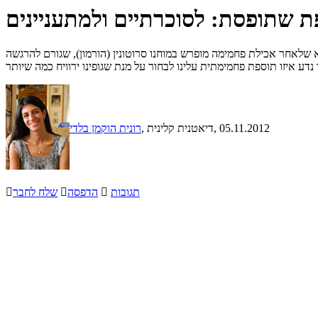
 שתופסת: לסוכרתיים ולמתעניינים
 שלאחר אכילת פחמימה מופרש במוחנו סרוטונין (הורמון), שגורם להרגשה
, 05.11.2012
, דיאטנית קלינית
רונית הוקמן בלדי
תגובות

הדפסה

שלח לחבר
