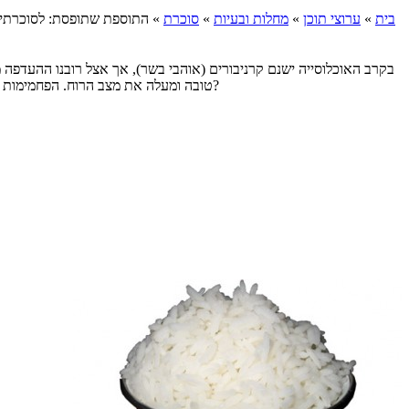
בית
»
ערוצי תוכן
»
מחלות ובעיות
»
סוכרת
»
התוספת שתופסת: לסוכרתיים
בקרב האוכלוסייה ישנם קרניבורים (אוהבי בשר), אך אצל רובנו ההעדפה 
טובה ומעלה את מצב הרוח. הפחמימות מתפרקות בגוף לגלוקוז (סוכר) והן מהוות את הדלק העיקרי של גופנו. אז כיצד נדע איזו תוספת פחמימתית עלינו לבחור על מנת שגופינו ירוויח כמה שיותר?