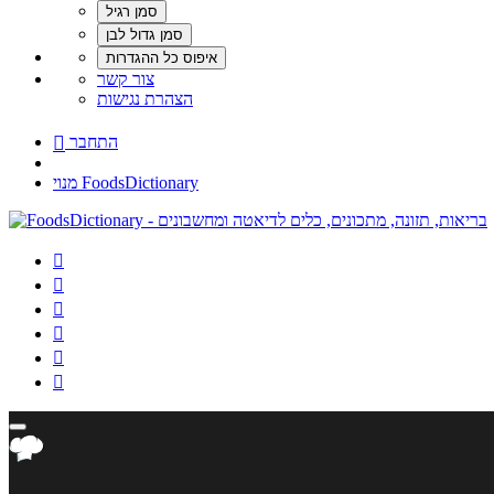
צור קשר
הצהרת נגישות
התחבר

מנוי FoodsDictionary





