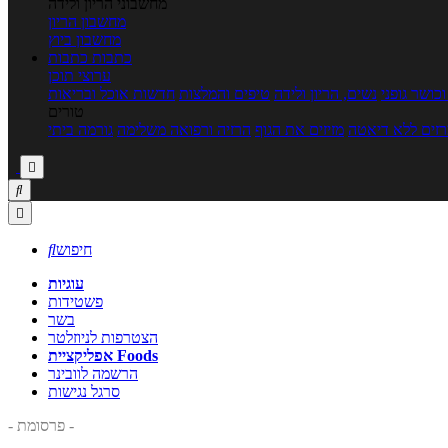
מחשבוני הריון ולידה
מחשבון הריון
מחשבון ביוץ
כתבות
כתבות
ערוצי תוכן
כושר גופני
נשים, הריון ולידה
טיפים והמלצות
חדשות אוכל ובריאות
טורים
זים ללא דיאטה
מזיזים את הגוף
הרזיה ורפואה משלימה
גורמה ביתי



חיפוש

עוגיות
פשטידות
בשר
הצטרפות לניוזלטר
אפליקציית Foods
הרשמה לוובינר
סרגל נגישות
- פרסומת -