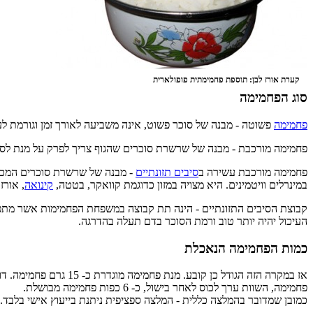
קערת אורז לבן: תוספת פחמימתית פופולארית
סוג הפחמימה
פחמימה
פשוטה - מבנה של סוכר פשוט, אינה משביעה לאורך זמן וגורמת לעל
פחמימה מורכבת - מבנה של שרשרת סוכרים שהגוף צריך לפרק על מנת לספו
פחמימה מורכבת עשירה ב
סיבים תזונתיים
- מבנה של שרשרת סוכרים המכילה
במינרלים וויטמינים. היא מצויה במזון כדוגמת קוואקר, בטטה,
קינואה
, אורז
קבוצת הסיבים התזונתיים - הינה תת קבוצה במשפחת הפחמימות אשר מתפר
העיכול יהיה יותר טוב ורמת הסוכר בדם תעלה בהדרגה.
כמות הפחמימה הנאכלת
פחמימה, השוות ערך לכוס לאחר בישול, כ- 6 כפות פחמימה מבושלת.
כמובן שמדובר בהמלצה כללית - המלצה ספציפית ניתנת בייעוץ אישי בלבד.