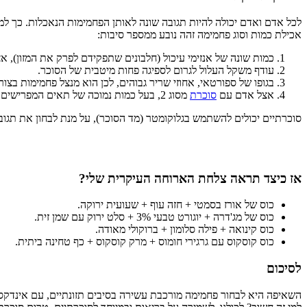
לכל אדם ואדם יכולה להיות תגובה שונה לאותן הפחמימות הנאכלות. כך ל
אכילת כמות וסוג פחמימה זהה נובע ממספר סיבות:
כמות שונה של אנזימי עיכול (חלבונים שתפקידם לפרק את המזון), א
עודף משקל העלול לגרום לספיגה פחות מיטבית של הסוכר.
בגופו של ספורטאי, אחוזי שריר גבוהים, לכן הוא מנצל פחמימות בצ
אצל אדם עם
סוכרת
מסוג 2, בעל כמות נמוכה של תאים המפרישים אינסולין (הורמון שתפקידו לספוג את הסוכר ממערכת הדם לתאים), ישנה ספיגה לקויה של הפחמימה הנעכלת.
סוכרתיים יכולים להשתמש בגלוקומטר (מד הסוכר), על מנת לבחון את תגוב
אז כיצד תראה צלחת הארוחה העיקרית שלי?
כוס של אורז בסמטי + חזה עוף + שעועית ירוקה.
כוס של מג'דרה + יוגורט טבעי 3% + סלט ירוק עם שמן זית.
כוס קינואה + פילה סלומון + ברוקולי מאודה.
כוס קוסקוס עם גרגירי חומוס + מרק קוסקוס + כף טחינה ביתית.
לסיכום
השאיפה היא לבחור פחמימה מורכבת עשירה בסיבים תזונתיים, עם אינדקס גל