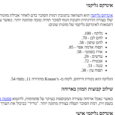
אינדקס גליקמי
אינדקס גליקמי
יעלו בצורה הדרגתית ותגובת הגוף לסוכר תהיה טובה ומתונה יותר. כאשר ערך מתחת ל- 55 מוגדר כנמוך, ערך בין 75-55 מוגדר כבינוני וע
דוגמאות לאינדקס גליקמי של מזונות שונים:
גלוקוז - 100.
לחם לבן - 70.
לחם שיפון - 58.
תפוח אדמה אפוי - 85.
אורז בסמטי - 58.
עדשים - 29.
אבטיח - 72.
בננה - 51.
תפוח עץ - 38.
הגלוקוז הוא נקודת הייחוס, לקוח מ- Krause’s מהדורה 11, נספח 54.
שילוב קבוצות המזון בארוחה
כאשר נאכל ארוחה עשירה המבוססת בעיקר על פחמימות, לדוגמא
פסטה בר
בשמן זית, רמת הסוכר תעלה בצורה מתונה יותר. "נוריד" כביכול את הערך 
אינדקס גליקמי אישי