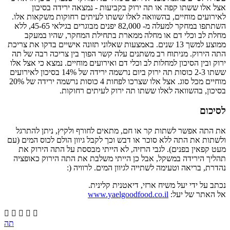
אצל אלו ששתו קפה או תה ירוק בקביעות - נמצאה ירידה בסיכון
לאירועים מוחיים, בהשוואה לאלו ששתו לעיתים רחוקות משקאות אלו.
השתתפו במחקר למעלה מ- 82,000 יפנים מבוגרים בגילאי 45-65, ללא
מחלת לב וכלי דם או מחלה ממארת בתחילת המחקר, שהיו במעקב
ממוצע למשך 13 שנים. באמצעות שאלוני תזונה אישיים בדקו את צריכת
התה הירוק. מניתוח רב משתנים עלה קשר הפוך בין צריכה רבה של תה
ירוק ובין הסיכון למחלות לב וכלי דם ואירועים מוחיים. נמצא כי אצל אלו
ששתו 2-3 כוסות תה ירוק ביום נרשמה ירידה של 14% בסיכון לאירועים
מוחיים מכל סוג. אצל אלו שצרכו לפחות 4 כוסות נרשמה ירידה של 20%
בסיכון, בהשוואה לאלו ששתו תה ירוק לעיתים רחוקות.
לסיכום
את התה אפשר לשתות קר או חם, מתאים לחורף ולקיץ, ניתן להתרגל
ולשתות את התה ללא סוכר או דבש וכך לקבל גיוון הולם לכוס המים (עם
מעט קפאין בפנים). לגבי הרזיה, לא הייתי מבססת על התה הירוק את
תהליך הירידה במשקל, אבל כן הייתי משלבת את התה הירוק כאופציה
נהדרת, בריאה וטעימה לשתייה לגיוון המים. לרוויה (:
נכתב על ידי יעל משיח ארזי, דיאטנית קלינית.
אל האתר של יעל:
www.yaelgoodfood.co.il





תה