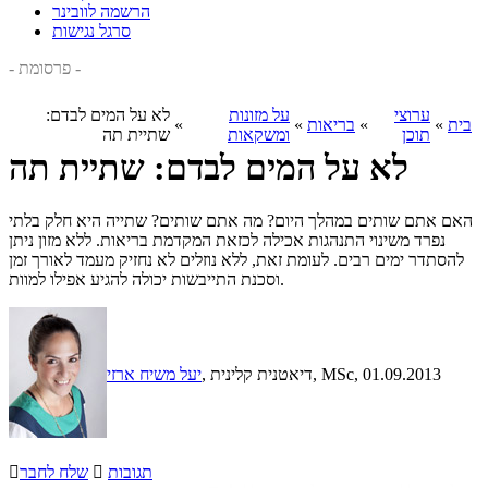
הרשמה לוובינר
סרגל נגישות
- פרסומת -
ערוצי
על מזונות
לא על המים לבדם:
בית
»
»
בריאות
»
»
תוכן
ומשקאות
שתיית תה
לא על המים לבדם: שתיית תה
האם אתם שותים במהלך היום? מה אתם שותים? שתייה היא חלק בלתי
נפרד משינוי התנהגות אכילה לכזאת המקדמת בריאות. ללא מזון ניתן
להסתדר ימים רבים. לעומת זאת, ללא נוזלים לא נחזיק מעמד לאורך זמן
וסכנת התייבשות יכולה להגיע אפילו למוות.
, 01.09.2013
, דיאטנית קלינית, MSc
יעל משיח ארזי
תגובות

שלח לחבר
