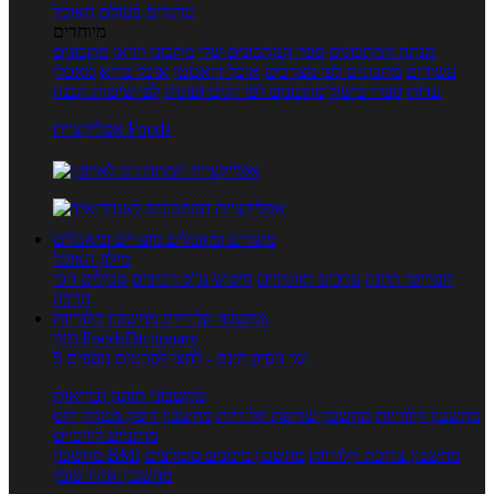
טרנדים בעולם האוכל
מיוחדים
מנתח המתכונים
ספר המתכונים שלי
מתכוני וידאו
מתכונים
עשירים
מתכונים לפי מצרכים
אוכל דיאטטי
אוכל בריא
מאכלי
עדות
ספרי בישול
מתכונים לפי חגים ועונות
לפי שיטות הכנה
אפליקציית Foods
מוצרים ומאכלים
מוצרים ומאכלים
מילון האוכל
תפריטי תזונה
ערכים תזונתיים
חיפוש ע"פ רכיבים
מכילים הכי
הרבה
מחשבון קלוריות
מחשבון קלוריות
מנוי FoodsDictionary
5 ימי ניסיון חינם - לחצו לפרטים נוספים
מחשבוני תזונה ובריאות
מחשבון קלוריות
מחשבון שריפת קלוריות
מחשבון דופק מטרה
יחס
מותניים לירכיים
מחשבון צריכת קלוריות
מחשבון מינונים מומלצים
מחשבון BMI
מחשבון אחוז שומן