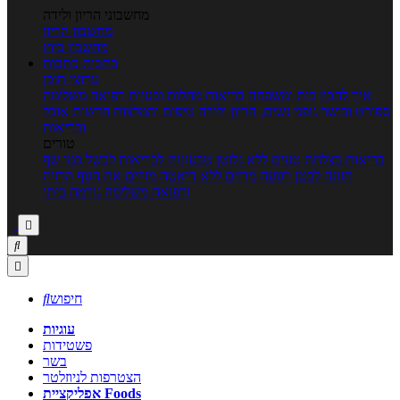
מחשבוני הריון ולידה
מחשבון הריון
מחשבון ביוץ
כתבות
כתבות
ערוצי תוכן
איך להכין
בית ומשפחה
בריאות
מחלות ובעיות
רפואה משלימה
ספורט וכושר גופני
נשים, הריון ולידה
טיפים והמלצות
חדשות אוכל
ובריאות
טורים
בריאות בצלחת
טעים ללא גלוטן
טבעונות לבריאות
לבשל כמו שף
תזונה לבטן רגועה
מרזים ללא דיאטה
מזיזים את הגוף
הרזיה
ורפואה משלימה
גורמה ביתי



חיפוש

עוגיות
פשטידות
בשר
הצטרפות לניוזלטר
אפליקציית Foods