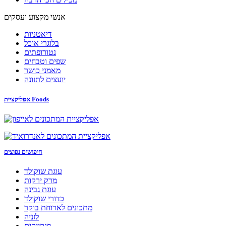
אנשי מקצוע ועסקים
דיאטניות
בלוגרי אוכל
נטורופתים
שפים וטבחים
מאמני כושר
יועצים לתזונה
אפליקציית Foods
חיפושים נפוצים
עוגת שוקולד
מרק ירקות
עוגת גבינה
כדורי שוקולד
מתכונים לארוחת בוקר
לזניה
פנקייקים