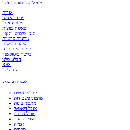
מנוי ליועצי תזונה וכושר
אודות
פרסמו אצלנו
מפת האתר
שאלות נפוצות
תנאי שימוש
|
תקנון
מדיניות פרטיות
הצהרת נגישות
מנוי תוכנית תזונה
בקשת ביטול מנוי
הבלוג שלנו
RSS
צור קשר
קטגוריות מתכונים
מתכוני סלטים
מתכוני פשטידות
מתכוני עוגות
אוכל דיאטטי
אוכל צמחוני
אוכל טבעוני
אפייה
מרקים