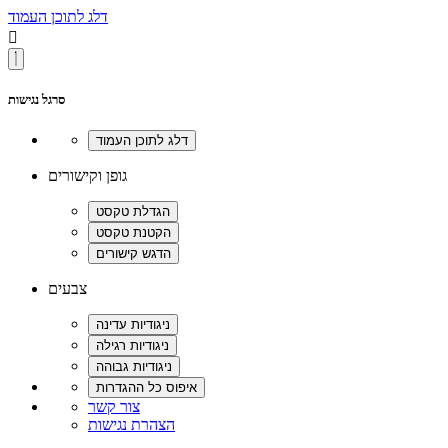
דלג לתוכן העמוד

סרגל נגישות
גופן וקישורים
צבעים
צור קשר
הצהרת נגישות