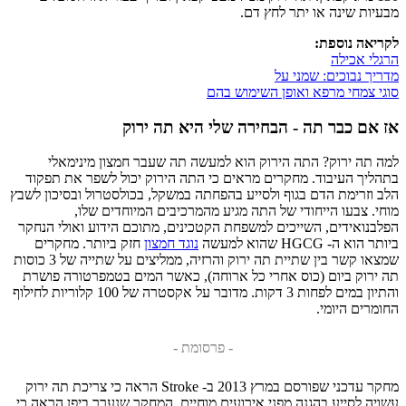
מבעיות שינה או יתר לחץ דם.
לקריאה נוספת:
הרגלי אכילה
מדריך נבוכים: שמני על
סוגי צמחי מרפא ואופן השימוש בהם
אז אם כבר תה - הבחירה שלי היא תה ירוק
למה תה ירוק? התה הירוק הוא למעשה תה שעבר חמצון מינימאלי
בתהליך העיבוד. מחקרים מראים כי התה הירוק יכול לשפר את תפקוד
הלב וזרימת הדם בגוף ולסייע בהפחתה במשקל, בכולסטרול ובסיכון לשבץ
מוחי. צבעו הייחודי של התה מגיע מהמרכיבים המיוחדים שלו,
הפלבנואידים, השייכים למשפחת הקטכינים, מתוכם הידוע ואולי הנחקר
ביותר הוא ה- HGCG שהוא למעשה
נוגד חמצון
חזק ביותר. מחקרים
שמצאו קשר בין שתיית תה ירוק והרזיה, ממליצים על שתייה של 3 כוסות
תה ירוק ביום (כוס אחרי כל ארוחה), כאשר המים בטמפרטורה פושרת
והתיון במים לפחות 3 דקות. מדובר על אקסטרה של 100 קלוריות לחילוף
החומרים היומי.
- פרסומת -
מחקר עדכני שפורסם במרץ 2013 ב- Stroke הראה כי צריכת תה ירוק
עשויה לסייע בהגנה מפני אירועים מוחיים. המחקר שנערך ביפן הראה כי