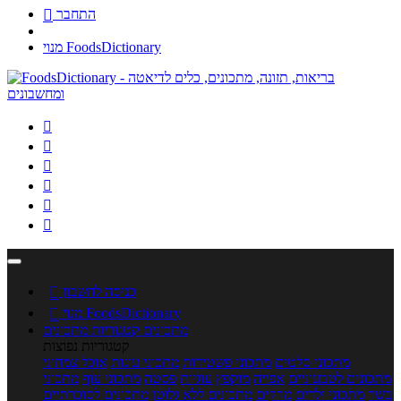
התחבר

מנוי FoodsDictionary






כניסה לחשבון

מנוי FoodsDictionary

מתכונים
קטגוריות מתכונים
קטגוריות נפוצות
מתכוני סלטים
מתכוני פשטידות
מתכוני עוגות
אוכל צמחוני
מתכונים לטבעוניים
אפייה
מוקפץ
עוגיות
פסטה
מתכוני עוף
מתכוני
בשר
מתכוני ילדים
מרקים
מתכונים ללא גלוטן
מתכונים לסוכרתיים