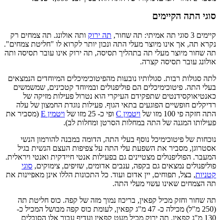
סוגי התה הקיימים
קיימים 3 סוגי תה אמיתי: תה שחור,
תה ירוק
ותה אולונג. תה צמחים רק
נקרא תה, אך אינו מיוצר מעלי התה ונכון יותר לקרוא לו "חליטת צמחים".
תה שחור מיוצר מעלי תה בתהליך תסיסה, תה ירוק אינו עובר תסיסה ותה
אולונג עובר תסיסה קצרה.
לתה סגולות רבות. סגולותיו נובעות מהפיטוכימיכלים המיוחדים הנמצאים
בעלי התה. פיטוכימיכלים הם פוליפנולים ובמיוחד קטכינים, שמשמשים
כאנטיאוקסידנטים שתפקידם העיקרי הוא נטרול פעילות מזיקה של
רדיקלים חופשיים הפוגעים בתאי הגוף. פעילות נוגדת החמצון של עלה
התה חזקה פי 100 מזו של
ויטמין C
ופי כ- 25 מזו של
ויטמין E
(מסביר את
פעילותו המגנה של התה במחלות הסרטן ומחלות לב).
נוכחות של פיטוכימיכל נוסף בעלי התה, הדומה במבנה להורמון הנשי
אסטרוגן, מסביר את השפעת עלי התה על צפיפות העצם הנשית בגיל
המעבר. הפוליפנולים מצטיינים גם בפעילות אנטי חיידקית ואנטי ויראלית.
פוליפנולים נמצאים גם בקפה, ענבים אדומים, שזיפים, צימוקים,
סוגי
קטניות
, בצל, תפוחים, יין אדום ועוד. כל התכונות הללו אינן מאפיינות את
תה הצמחים שאינו עשוי מעלי התה.
תה שחור וחזק מכיל קפאין, בריכוז נמוך מזה של קפה. כוס חליטת תה
(250 מ"ל) מכילה כ- 47 מ"ג קפאין, לעומת כוס קפה מבושל המכיל כ-
130 מ"ג קפאין. תה ירוק מכיל מעט קפאין ועדיף עבור אלו הסובלים