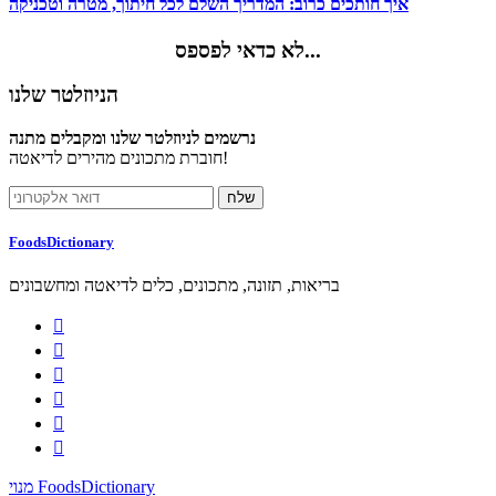
איך חותכים כרוב: המדריך השלם לכל חיתוך, מטרה וטכניקה
לא כדאי לפספס...
הניוזלטר שלנו
נרשמים לניוזלטר שלנו ומקבלים מתנה
חוברת מתכונים מהירים לדיאטה!
FoodsDictionary
בריאות, תזונה, מתכונים, כלים לדיאטה ומחשבונים






מנוי FoodsDictionary