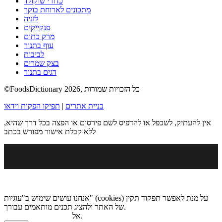
כדורי שוקולד
מתכונים לארוחת בוקר
לזניה
פנקייקים
מרק כתום
עוף בתנור
לביבות
בצק שמרים
דגים בתנור
©FoodsDictionary 2026, כל הזכויות שמורות
בניית אתרים
|
תפיקו הפקות וידאו
אין להעתיק, לשכפל או להדפיס לשם פירסום או הפצה בכל דרך שהיא,
ללא קבלת אישור מפורש בכתב
אנחנו עושים שימוש ב"עוגיות" (cookies) על מנת לאפשר תפקוד תקין
של האתר ולהציג תכנים מותאמים עבורך.
.
אל
מדיניות הגנת הפרטיות