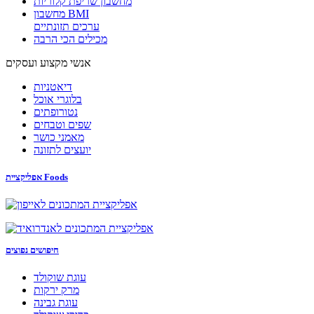
מחשבון שריפת קלוריות
מחשבון BMI
ערכים תזונתיים
מכילים הכי הרבה
אנשי מקצוע ועסקים
דיאטניות
בלוגרי אוכל
נטורופתים
שפים וטבחים
מאמני כושר
יועצים לתזונה
אפליקציית Foods
חיפושים נפוצים
עוגת שוקולד
מרק ירקות
עוגת גבינה