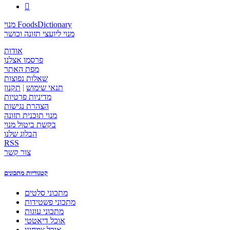

מנוי FoodsDictionary
מנוי ליועצי תזונה וכושר
אודות
פרסמו אצלנו
מפת האתר
שאלות נפוצות
תנאי שימוש
|
תקנון
מדיניות פרטיות
הצהרת נגישות
מנוי תוכנית תזונה
בקשת ביטול מנוי
הבלוג שלנו
RSS
צור קשר
קטגוריות מתכונים
מתכוני סלטים
מתכוני פשטידות
מתכוני עוגות
אוכל דיאטטי
אוכל צמחוני