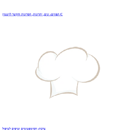
תפוזים: זנים, יתרונות, חסרונות והקשר לויטמין C
צרבת: הסימפטומים וטיפים לטיפול