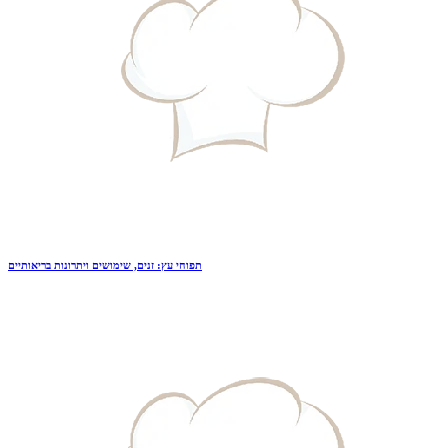
תפוחי עץ: זנים, שימושים ויתרונות בריאותיים