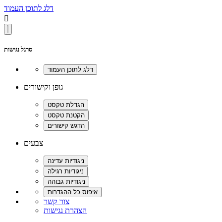
דלג לתוכן העמוד

סרגל נגישות
גופן וקישורים
צבעים
צור קשר
הצהרת נגישות