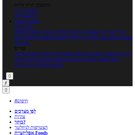
מחשבוני הריון ולידה
מחשבון הריון
מחשבון ביוץ
כתבות
כתבות
ערוצי תוכן
איך להכין
בית ומשפחה
בריאות
מחלות ובעיות
רפואה משלימה
ספורט וכושר גופני
נשים, הריון ולידה
טיפים והמלצות
חדשות אוכל
ובריאות
טורים
בריאות בצלחת
טעים ללא גלוטן
טבעונות לבריאות
לבשל כמו שף
תזונה לבטן רגועה
מרזים ללא דיאטה
מזיזים את הגוף
הרזיה
ורפואה משלימה
גורמה ביתי



חיפוש

לפי מצרכים
עוגיות
בוקר?
הצטרפות לניוזלטר
אפליקציית Foods