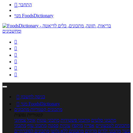
התחבר

מנוי FoodsDictionary






כניסה לחשבון

מנוי FoodsDictionary

מתכונים
קטגוריות מתכונים
קטגוריות נפוצות
מתכוני סלטים
מתכוני פשטידות
מתכוני עוגות
אוכל צמחוני
מתכונים לטבעוניים
אפייה
מוקפץ
עוגיות
פסטה
מתכוני עוף
מתכוני
בשר
מתכוני ילדים
מרקים
מתכונים ללא גלוטן
מתכונים לסוכרתיים