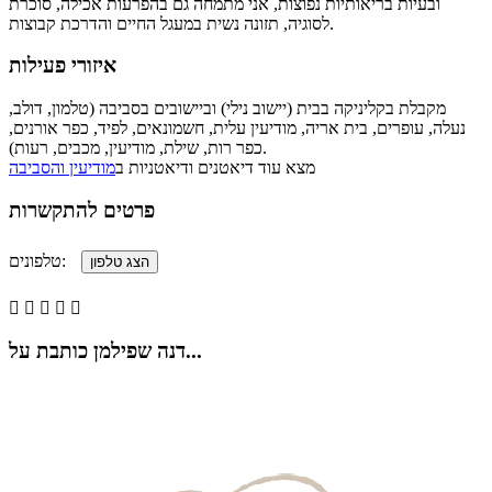
ובעיות בריאותיות נפוצות, אני מתמחה גם בהפרעות אכילה, סוכרת
לסוגיה, תזונה נשית במעגל החיים והדרכת קבוצות.
איזורי פעילות
מקבלת בקליניקה בבית (יישוב נילי) וביישובים בסביבה (טלמון, דולב,
נעלה, עופרים, בית אריה, מודיעין עלית, חשמונאים, לפיד, כפר אורנים,
כפר רות, שילת, מודיעין, מכבים, רעות).
מצא עוד דיאטנים ודיאטניות ב
מודיעין והסביבה
פרטים להתקשרות
טלפונים:





דנה שפילמן כותבת על...