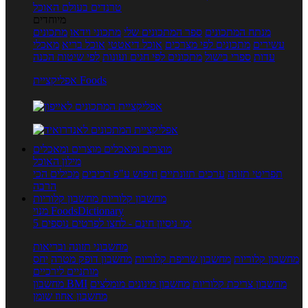
טרנדים בעולם האוכל
מיוחדים
מנתח המתכונים
ספר המתכונים שלי
מתכוני וידאו
מתכונים
עשירים
מתכונים לפי מצרכים
אוכל דיאטטי
אוכל בריא
מאכלי
עדות
ספרי בישול
מתכונים לפי חגים ועונות
לפי שיטות הכנה
אפליקציית Foods
מוצרים ומאכלים
מוצרים ומאכלים
מילון האוכל
תפריטי תזונה
ערכים תזונתיים
חיפוש ע"פ רכיבים
מכילים הכי
הרבה
מחשבון קלוריות
מחשבון קלוריות
מנוי FoodsDictionary
5 ימי ניסיון חינם - לחצו לפרטים נוספים
מחשבוני תזונה ובריאות
מחשבון קלוריות
מחשבון שריפת קלוריות
מחשבון דופק מטרה
יחס
מותניים לירכיים
מחשבון צריכת קלוריות
מחשבון מינונים מומלצים
מחשבון BMI
מחשבון אחוז שומן