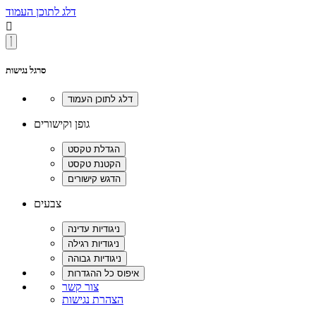
דלג לתוכן העמוד

סרגל נגישות
גופן וקישורים
צבעים
צור קשר
הצהרת נגישות