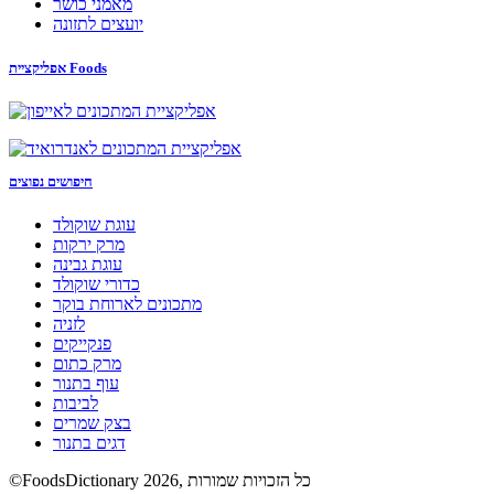
מאמני כושר
יועצים לתזונה
אפליקציית Foods
חיפושים נפוצים
עוגת שוקולד
מרק ירקות
עוגת גבינה
כדורי שוקולד
מתכונים לארוחת בוקר
לזניה
פנקייקים
מרק כתום
עוף בתנור
לביבות
בצק שמרים
דגים בתנור
©FoodsDictionary 2026, כל הזכויות שמורות