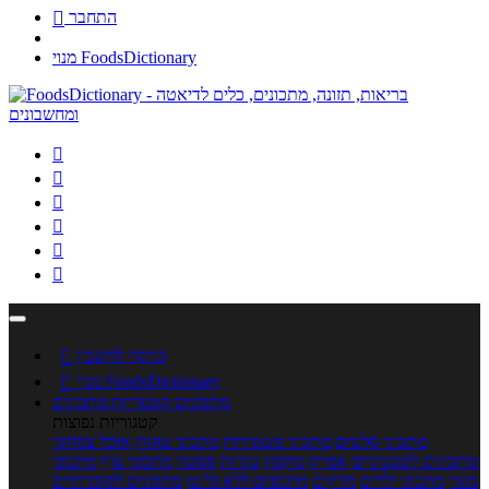
התחבר

מנוי FoodsDictionary






כניסה לחשבון

מנוי FoodsDictionary

מתכונים
קטגוריות מתכונים
קטגוריות נפוצות
מתכוני סלטים
מתכוני פשטידות
מתכוני עוגות
אוכל צמחוני
מתכונים לטבעוניים
אפייה
מוקפץ
עוגיות
פסטה
מתכוני עוף
מתכוני
בשר
מתכוני ילדים
מרקים
מתכונים ללא גלוטן
מתכונים לסוכרתיים