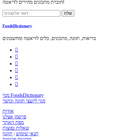
חוברת מתכונים מהירים לדיאטה!
FoodsDictionary
בריאות, תזונה, מתכונים, כלים לדיאטה ומחשבונים






מנוי FoodsDictionary
מנוי ליועצי תזונה וכושר
אודות
פרסמו אצלנו
מפת האתר
שאלות נפוצות
תנאי שימוש
|
תקנון
מדיניות פרטיות