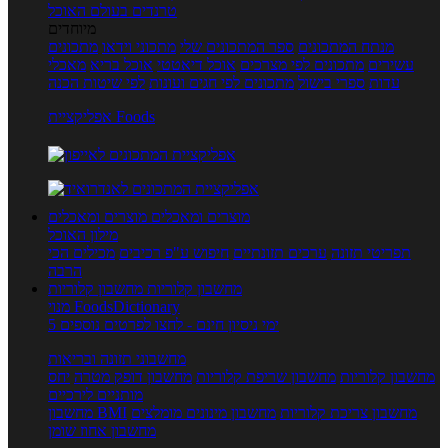
טרנדים בעולם האוכל
מיוחדים
מנתח המתכונים
ספר המתכונים שלי
מתכוני וידאו
מתכונים
עשירים
מתכונים לפי מצרכים
אוכל דיאטטי
אוכל בריא
מאכלי
עדות
ספרי בישול
מתכונים לפי חגים ועונות
לפי שיטות הכנה
אפליקציית Foods
מוצרים ומאכלים
מוצרים ומאכלים
מילון האוכל
תפריטי תזונה
ערכים תזונתיים
חיפוש ע"פ רכיבים
מכילים הכי
הרבה
מחשבון קלוריות
מחשבון קלוריות
מנוי FoodsDictionary
5 ימי ניסיון חינם - לחצו לפרטים נוספים
מחשבוני תזונה ובריאות
מחשבון קלוריות
מחשבון שריפת קלוריות
מחשבון דופק מטרה
יחס
מותניים לירכיים
מחשבון צריכת קלוריות
מחשבון מינונים מומלצים
מחשבון BMI
מחשבון אחוז שומן