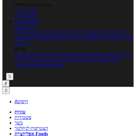
מחשבוני הריון ולידה
מחשבון הריון
מחשבון ביוץ
כתבות
כתבות
ערוצי תוכן
איך להכין
בית ומשפחה
בריאות
מחלות ובעיות
רפואה משלימה
ספורט וכושר גופני
נשים, הריון ולידה
טיפים והמלצות
חדשות אוכל
ובריאות
טורים
בריאות בצלחת
טעים ללא גלוטן
טבעונות לבריאות
לבשל כמו שף
תזונה לבטן רגועה
מרזים ללא דיאטה
מזיזים את הגוף
הרזיה
ורפואה משלימה
גורמה ביתי



חיפוש

עוגיות
פשטידות
בשר
הצטרפות לניוזלטר
אפליקציית Foods