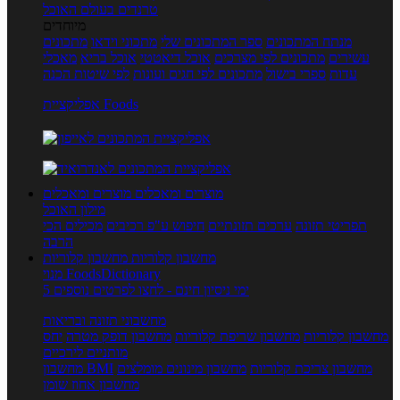
טרנדים בעולם האוכל
מיוחדים
מנתח המתכונים
ספר המתכונים שלי
מתכוני וידאו
מתכונים
עשירים
מתכונים לפי מצרכים
אוכל דיאטטי
אוכל בריא
מאכלי
עדות
ספרי בישול
מתכונים לפי חגים ועונות
לפי שיטות הכנה
אפליקציית Foods
מוצרים ומאכלים
מוצרים ומאכלים
מילון האוכל
תפריטי תזונה
ערכים תזונתיים
חיפוש ע"פ רכיבים
מכילים הכי
הרבה
מחשבון קלוריות
מחשבון קלוריות
מנוי FoodsDictionary
5 ימי ניסיון חינם - לחצו לפרטים נוספים
מחשבוני תזונה ובריאות
מחשבון קלוריות
מחשבון שריפת קלוריות
מחשבון דופק מטרה
יחס
מותניים לירכיים
מחשבון צריכת קלוריות
מחשבון מינונים מומלצים
מחשבון BMI
מחשבון אחוז שומן