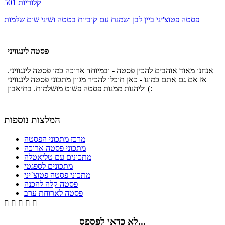
501 קלוריות
פסטה פטוצ'יני ביין לבן ושמנת עם קוביות בטטה ושיני שום שלמות
פסטה לינגוויני
אנחנו מאוד אוהבים להכין פסטה - ובמיוחד ארוכה כמו פסטה לינגוויני.
אז אם גם אתם כמונו - כאן תוכלו להכיר מגוון מתכוני פסטה לינגוויני
וליהנות ממנות פסטה פשוט מושלמות. בתיאבון (:
המלצות נוספות
מרכז מתכוני הפסטה
מתכוני פסטה ארוכה
מתכונים עם טליאטלה
מתכונים לספגטי
מתכוני פסטה פטוצ`יני
פסטה קלה להכנה
פסטה לארוחת ערב





לא כדאי לפספס...