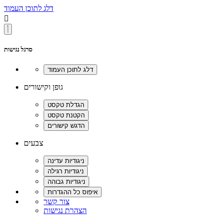
דלג לתוכן העמוד

סרגל נגישות
גופן וקישורים
צבעים
צור קשר
הצהרת נגישות