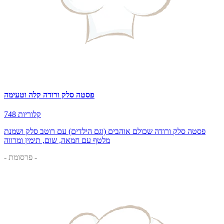
פסטה סלק ורודה קלה וטעימה
748 קלוריות
פסטה סלק ורודה שכולם אוהבים (וגם הילדים) עם רוטב סלק ושמנת
מלטף עם חמאה, שום, תימין ומרווה
- פרסומת -