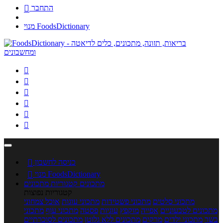
התחבר

מנוי FoodsDictionary






כניסה לחשבון

מנוי FoodsDictionary

מתכונים
קטגוריות מתכונים
קטגוריות נפוצות
מתכוני סלטים
מתכוני פשטידות
מתכוני עוגות
אוכל צמחוני
מתכונים לטבעוניים
אפייה
מוקפץ
עוגיות
פסטה
מתכוני עוף
מתכוני
בשר
מתכוני ילדים
מרקים
מתכונים ללא גלוטן
מתכונים לסוכרתיים