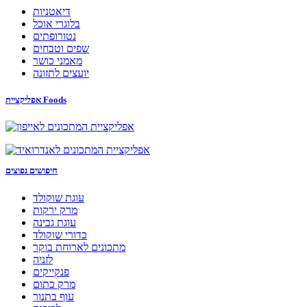
דיאטניות
בלוגרי אוכל
נטורופתים
שפים וטבחים
מאמני כושר
יועצים לתזונה
אפליקציית Foods
חיפושים נפוצים
עוגת שוקולד
מרק ירקות
עוגת גבינה
כדורי שוקולד
מתכונים לארוחת בוקר
לזניה
פנקייקים
מרק כתום
עוף בתנור