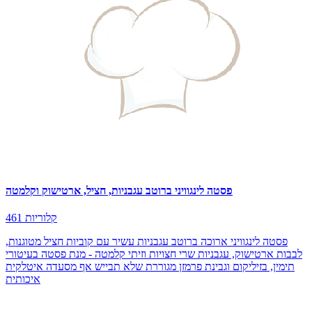
פסטה לינגוויני ברוטב עגבניות, חציל, ארטישוק וקלמטה
461 קלוריות
פסטה לינגוויני ארוכה ברוטב עגבניות עשיר עם קוביות חציל מטוגנות,
לבבות ארטישוק, עגבניות שרי חצויות וזיתי קלמטה - מנת פסטה בעיטורי
תימין, בזיליקום וגבינת פרמזן מגוררת שלא תבייש אף מסעדה איטלקית
איכותית