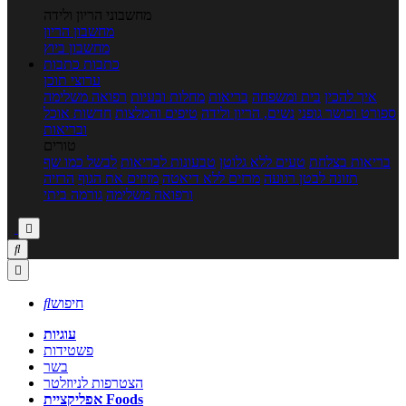
מחשבוני הריון ולידה
מחשבון הריון
מחשבון ביוץ
כתבות
כתבות
ערוצי תוכן
איך להכין
בית ומשפחה
בריאות
מחלות ובעיות
רפואה משלימה
ספורט וכושר גופני
נשים, הריון ולידה
טיפים והמלצות
חדשות אוכל
ובריאות
טורים
בריאות בצלחת
טעים ללא גלוטן
טבעונות לבריאות
לבשל כמו שף
תזונה לבטן רגועה
מרזים ללא דיאטה
מזיזים את הגוף
הרזיה
ורפואה משלימה
גורמה ביתי



חיפוש

עוגיות
פשטידות
בשר
הצטרפות לניוזלטר
אפליקציית Foods