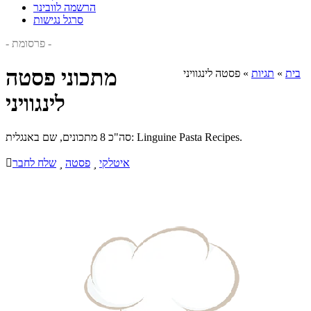
הרשמה לוובינר
סרגל נגישות
- פרסומת -
מתכוני פסטה
בית
»
תגיות
»
פסטה לינגוויני
לינגוויני
סה"כ 8 מתכונים, שם באנגלית: Linguine Pasta Recipes.
איטלקי

פסטה

שלח לחבר
