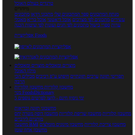
טרנדים בעולם האוכל
מיוחדים
מנתח המתכונים
ספר המתכונים שלי
מתכוני וידאו
מתכונים
עשירים
מתכונים לפי מצרכים
אוכל דיאטטי
אוכל בריא
מאכלי
עדות
ספרי בישול
מתכונים לפי חגים ועונות
לפי שיטות הכנה
אפליקציית Foods
מוצרים ומאכלים
מוצרים ומאכלים
מילון האוכל
תפריטי תזונה
ערכים תזונתיים
חיפוש ע"פ רכיבים
מכילים הכי
הרבה
מחשבון קלוריות
מחשבון קלוריות
מנוי FoodsDictionary
5 ימי ניסיון חינם - לחצו לפרטים נוספים
מחשבוני תזונה ובריאות
מחשבון קלוריות
מחשבון שריפת קלוריות
מחשבון דופק מטרה
יחס
מותניים לירכיים
מחשבון צריכת קלוריות
מחשבון מינונים מומלצים
מחשבון BMI
מחשבון אחוז שומן