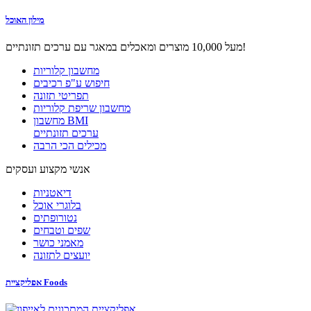
מילון האוכל
מעל 10,000 מוצרים ומאכלים במאגר עם ערכים תזונתיים!
מחשבון קלוריות
חיפוש ע"פ רכיבים
תפריטי תזונה
מחשבון שריפת קלוריות
מחשבון BMI
ערכים תזונתיים
מכילים הכי הרבה
אנשי מקצוע ועסקים
דיאטניות
בלוגרי אוכל
נטורופתים
שפים וטבחים
מאמני כושר
יועצים לתזונה
אפליקציית Foods