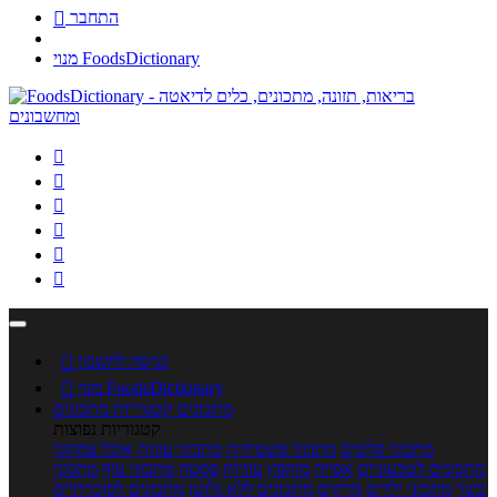
התחבר

מנוי FoodsDictionary






כניסה לחשבון

מנוי FoodsDictionary

מתכונים
קטגוריות מתכונים
קטגוריות נפוצות
מתכוני סלטים
מתכוני פשטידות
מתכוני עוגות
אוכל צמחוני
מתכונים לטבעוניים
אפייה
מוקפץ
עוגיות
פסטה
מתכוני עוף
מתכוני
בשר
מתכוני ילדים
מרקים
מתכונים ללא גלוטן
מתכונים לסוכרתיים