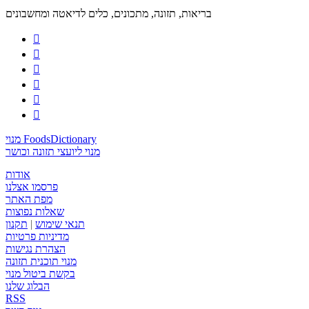
בריאות, תזונה, מתכונים, כלים לדיאטה ומחשבונים






מנוי FoodsDictionary
מנוי ליועצי תזונה וכושר
אודות
פרסמו אצלנו
מפת האתר
שאלות נפוצות
תנאי שימוש
|
תקנון
מדיניות פרטיות
הצהרת נגישות
מנוי תוכנית תזונה
בקשת ביטול מנוי
הבלוג שלנו
RSS