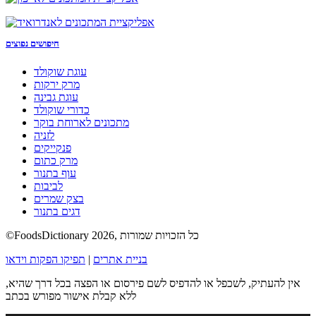
חיפושים נפוצים
עוגת שוקולד
מרק ירקות
עוגת גבינה
כדורי שוקולד
מתכונים לארוחת בוקר
לזניה
פנקייקים
מרק כתום
עוף בתנור
לביבות
בצק שמרים
דגים בתנור
©FoodsDictionary 2026, כל הזכויות שמורות
בניית אתרים
|
תפיקו הפקות וידאו
אין להעתיק, לשכפל או להדפיס לשם פירסום או הפצה בכל דרך שהיא,
ללא קבלת אישור מפורש בכתב