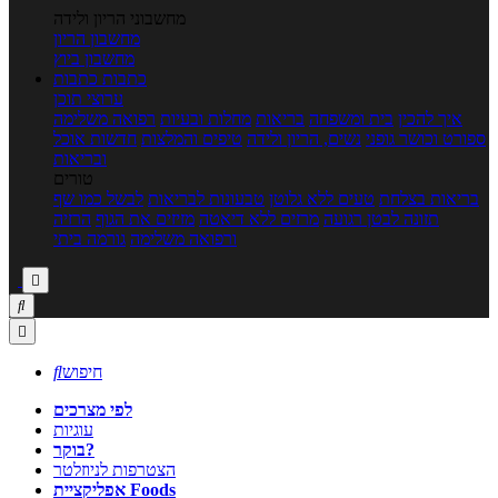
מחשבוני הריון ולידה
מחשבון הריון
מחשבון ביוץ
כתבות
כתבות
ערוצי תוכן
איך להכין
בית ומשפחה
בריאות
מחלות ובעיות
רפואה משלימה
ספורט וכושר גופני
נשים, הריון ולידה
טיפים והמלצות
חדשות אוכל
ובריאות
טורים
בריאות בצלחת
טעים ללא גלוטן
טבעונות לבריאות
לבשל כמו שף
תזונה לבטן רגועה
מרזים ללא דיאטה
מזיזים את הגוף
הרזיה
ורפואה משלימה
גורמה ביתי



חיפוש

לפי מצרכים
עוגיות
בוקר?
הצטרפות לניוזלטר
אפליקציית Foods