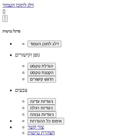
דלג לתוכן העמוד

סרגל נגישות
גופן וקישורים
צבעים
צור קשר
הצהרת נגישות