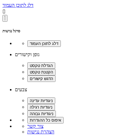
דלג לתוכן העמוד

סרגל נגישות
גופן וקישורים
צבעים
צור קשר
הצהרת נגישות