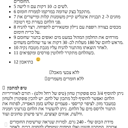
החומרים.
לשים כ- 10 דקות עם וו לישה.
5
מתקבל בצק שדומה במרקמו לממרח חומוס.
6
מוזגים ל- 2 תבניות אינגליש קייק משומנות קלות ומיישרים את
7
פני הלחם בעזרת כף רטובה.
מכסים בצורה רופפת עם ניילון ומשאירים לתפיחה. רצוי להניח
8
על כרית חימום.
מורחים את החלמון המהול במעט מים ואופים בתנור שחומם
9
מראש לחום של 180 מעלות לכ- 30 דקות או עד שהלחם משחים.
לאחר הוצאתו מהתנור להניח עליו מגבת מטבח נקיה.
10
כשהלחם מתקרר לחלוטין פורסים ומקפיאים.
11
בתיאבון
12
ללא צבעי מאכל

ללא חומרים משמרים

טיפ למתכון

ניתן להוסיף 3/4 כוס פופקורן טחון (טיפ של רחל וולט) - תורם לאווריריות
הלחם ואפשר להוסיף לכל מתכון של לחם. יש להכין פופקורן ולטחון
במעבד מזון. לציפוי קריספי - פעמיים שלוש בזמן האפייה, לפתוח את
התנור ולרסס מים על הלחם. ניתן להעשיר את הלחם בגרעיני חמניה
ודלעת, אגוזים קצוצים, זרעי פישתן טחונים ועוד.
מידת הכוס שלי - 240 גרם. למרות שנראה שרשימת החומרים

ארוכה, המתכון פשוט ואלו קמחים שמומלץ להחזיק בבית. לאחר