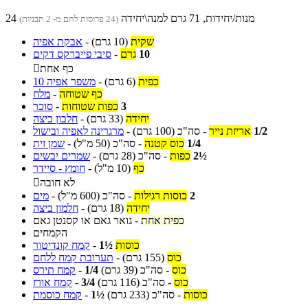
24 מנות/יחידות, 71 גרם למנה\יחידה
(24 פרוסות לחם מ- 2 תבניות)
שקית
(10 גרם)
-
אבקת אפיה
10
גרם
-
סיבי פייברקס דקים
כף אחת

כפית
(6 גרם)
-
משפר אפיה 10
כף שטוחה
-
מלח
3
כפות שטוחות
-
סוכר
יחידה
(33 גרם)
-
חלבון ביצה
1/2
אריזת נייר
-
סה"כ
(100 גרם)
-
מרגרינה לאפיה ובישול
1/4
כוס קטנה
-
סה"כ
(50 מ"ל)
-
שמן זית
2½
כפות
-
סה"כ
(28 גרם)
-
שמרים יבשים
כף
(10 מ"ל)
-
חומץ - סיידר
לא חובה

2
כוסות רגילות
-
סה"כ
(600 מ"ל)
-
מים
יחידה
(18 גרם)
-
חלמון ביצה
כפית אחת
-
גואר גאם או קסנטן גאם
הקמחים
כוסות
1½
-
קמח קונדיטור
כוס
(155 גרם)
-
תערובת קמח ללחם
כוס
-
סה"כ
(39 גרם)
1/4
-
קמח תירס
כוס
-
סה"כ
(116 גרם)
3/4
-
קמח אורז
כוסות
-
סה"כ
(233 גרם)
1½
-
קמח כוסמת