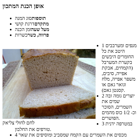
אופן הכנת המתכון
תוספות
סוג המנה
מתקדם
דרגת קושי
מעל שעה
זמן הכנה
פרווה, כשר
כשרות
מנפים ומערבבים
1
היטב את כל
החומרים היבשים
בקערת המערבל
(הקמחים, אבקת
אפייה, סיבים,
משפר אפייה, מלח
וגואר גאם או
קסנטן גאם).
יוצרים גומה ובה
2
שמים את
השמרים, הסוכר
וכ- 1/2 כוס מהמים
הפושרים.
לחם לחולי צליאק
במטרפה ידנית
3
טורפים את החלבון.
מכסים את השמרים עם הקמח שמסביב ומוסיפים את שאר
4