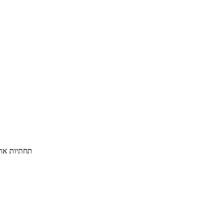
תחתיות ארטישוק ממולא