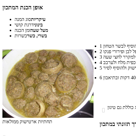
אופן הכנת המתכון
עיקריות
סוג המנה
בינוני
דרגת קושי
מעל שעה
זמן הכנה
בשרי, כשר
כשרות
1
2
3
4
5
6

תחתיות ארטישוק ממולאות
 תזונתי במתכון
התפלגות ערך תזונתי במתכון