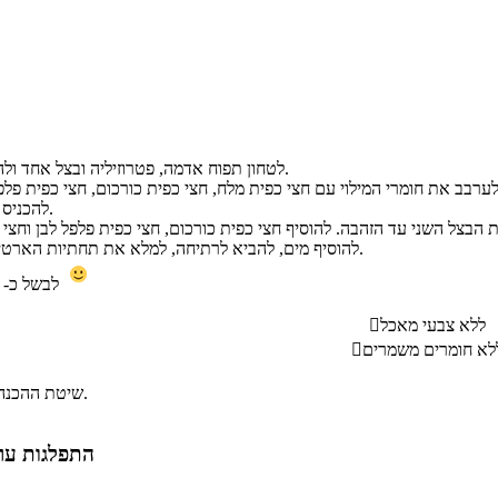
לטחון תפוח אדמה, פטרוזיליה ובצל אחד ולהוסיף לבשר הטחון.
להכניס למקרר לחצי שעה.
להוסיף מים, להביא לרתיחה, למלא את תחתיות הארטישוק ולהוסיף לסיר.
לבשל כ- 40 דקות ובתיאבון
ללא צבעי מאכל

לא חומרים משמרים

שיטת ההכנה כוללת גם טיגון.
התפלגות ערך