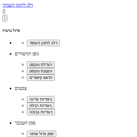
דלג לתוכן העמוד

סרגל נגישות
גופן וקישורים
צבעים
סמן העכבר