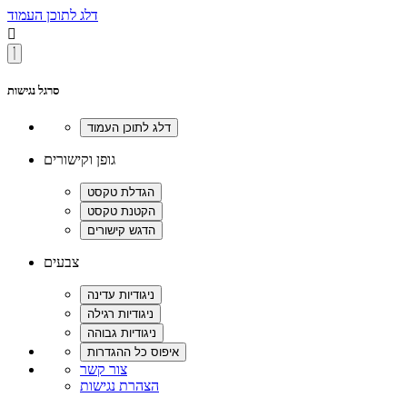
דלג לתוכן העמוד

סרגל נגישות
גופן וקישורים
צבעים
צור קשר
הצהרת נגישות