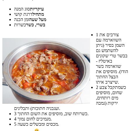
עיקריות
סוג המנה
מתחיל
דרגת קושי
מעל שעה
זמן הכנה
בשרי, כשר
כשרות
צורבים את
1
השווארמה עם
השמן בסיר (ניתן
להשתמש גם
בבשר טרי שקונים
באיטליז -
שווארמה בשר
הודו). מוסיפים את
הבצל החתוך
שייצרב איתו.
כשמתקבל צבע
2
שחום, מוסיפים
מים רותחים,
ירקות (גמבה
ועגבניה חתוכות) ותבלינים.
כשרותח שוב, מוסיפים את השום החתוך.
3
מנמיכים לחום נמוך.
4
מכסים ומבשלים כשעה.
5