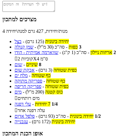
מצרכים למתכון
4 מנות/יחידות, 427 גרם למנה\יחידה
יחידה בינונית
(125 גרם)
-
בצל
3
כפות
-
סה"כ
(30 מ"ל)
-
שמן קנולה
2
אריזות ניילון
-
סה"כ
(1 ק"ג)
-
שווארמה אמיתית - הודו
קוביות 2X4 ס"מ

8
שיניים
-
שום
כפית שטוחה
(3 גרם)
-
אבקת שום
כף שטוחה
-
מלח ים
כף שטוחה
-
פפריקה מתוקה
כפית שטוחה
-
פפריקה חריפה
כוס קטנה
(200 מ"ל)
-
מים
מים רותחים

1/4
7 יחידות
-
עלי דפנה
עלה דפנה אחד

1/2
יחידה בינונית
-
סה"כ
(93 גרם)
-
פלפל אדום
יחידה בינונית
(172 גרם)
-
עגבנייה
אופן הכנת המתכון