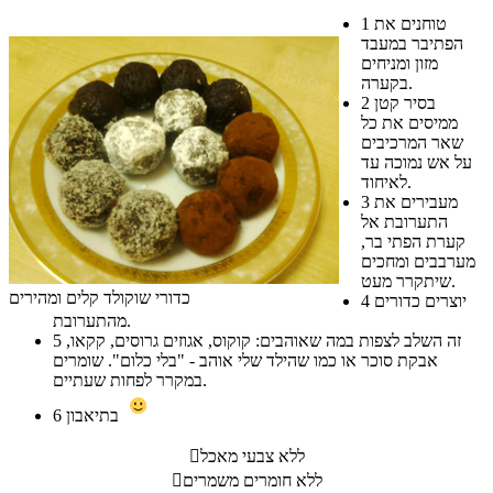
טוחנים את
1
הפתיבר במעבד
מזון ומניחים
בקערה.
בסיר קטן
2
ממיסים את כל
שאר המרכיבים
על אש נמוכה עד
לאיחוד.
מעבירים את
3
התערובת אל
קערת הפתי בר,
מערבבים ומחכים
שיתקרר מעט.
כדורי שוקולד קלים ומהירים
יוצרים כדורים
4
מהתערובת.
זה השלב לצפות במה שאוהבים: קוקוס, אגוזים גרוסים, קקאו,
5
אבקת סוכר או כמו שהילד שלי אוהב - "בלי כלום". שומרים
במקרר לפחות שעתיים.
בתיאבון
6
ללא צבעי מאכל

ללא חומרים משמרים
