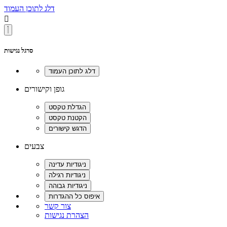
דלג לתוכן העמוד

סרגל נגישות
גופן וקישורים
צבעים
צור קשר
הצהרת נגישות