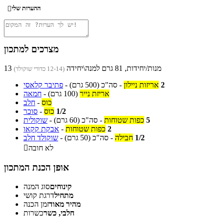
ההערות שלי

מצרכים למתכון
13 מנות/יחידות, 81 גרם למנה\יחידה
(12-14 כדורי שוקולד)
2
אריזות ניילון
-
סה"כ
(500 גרם)
-
פתיבר קלאסי
אריזת נייר
(100 גרם)
-
חמאה
כוס
-
חלב
1/2
כוס
-
סוכר
5
כפות שטוחות
-
סה"כ
(60 גרם)
-
שוקולית
2
כפות שטוחות
-
אבקת קקאו
1/2
חבילה
-
סה"כ
(50 גרם)
-
שוקולד חלב
לא חובה

אופן הכנת המתכון
קינוחים
סוג המנה
מתחיל
דרגת קושי
מהיר מאוד
זמן הכנה
חלבי, כשר
כשרות