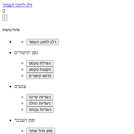
דלג לתוכן העמוד

סרגל נגישות
גופן וקישורים
צבעים
סמן העכבר