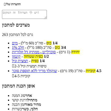
ההערות שלי

מצרכים למתכון
263 גרם לכל המתכון
1/4
כוס
-
סה"כ
(60 מ"ל)
-
מים
3/4
כוס
-
סה"כ
(180 מ"ל)
-
חלב 1%
יחידה
(1 גרם)
-
סוכרלייט - ממתיק דל קלוריות
1/2
כפית שטוחה
-
קינמון
1/4
כפית
-
תמצית וניל
2-3 טיפות תמצית וניל

4.5
קוביות
-
סה"כ
(19 גרם)
-
שוקולד מריר ללא תוספת סוכר
4-5 קוביות

אופן הכנת המתכון
אחר
סוג המנה
מתחיל
דרגת קושי
מהיר מאוד
זמן הכנה
חלבי, כשר
כשרות