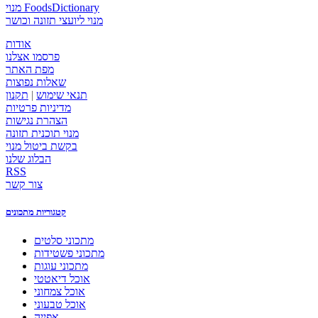
מנוי FoodsDictionary
מנוי ליועצי תזונה וכושר
אודות
פרסמו אצלנו
מפת האתר
שאלות נפוצות
תנאי שימוש
|
תקנון
מדיניות פרטיות
הצהרת נגישות
מנוי תוכנית תזונה
בקשת ביטול מנוי
הבלוג שלנו
RSS
צור קשר
קטגוריות מתכונים
מתכוני סלטים
מתכוני פשטידות
מתכוני עוגות
אוכל דיאטטי
אוכל צמחוני
אוכל טבעוני
אפייה