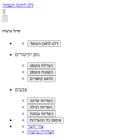
דלג לתוכן העמוד

סרגל נגישות
גופן וקישורים
צבעים
צור קשר
הצהרת נגישות