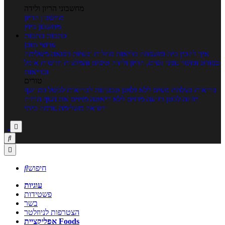
מחשבוני הריון ולידה
מחשבון הריון
מחשבון ביוץ
כתבות
כתבות
ערוצי תוכן
איך להכין
בית ומשפחה
בריאות
מחלות ובעיות
רפואה משלימה
ספורט וכושר גופני
נשים, הריון ולידה
טיפים והמלצות
חדשות אוכל
ובריאות
טורים
בריאות בצלחת
טעים ללא גלוטן
טבעונות לבריאות
לבשל כמו שף
תזונה לבטן רגועה
מרזים ללא דיאטה
מזיזים את הגוף
הרזיה
ורפואה משלימה
גורמה ביתי



חיפוש

עוגיות
פשטידות
בשר
הצטרפות לניוזלטר
אפליקציית Foods