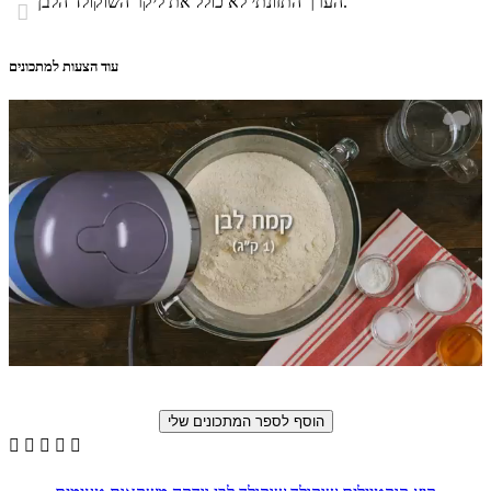
הערך התזונתי לא כולל את ליקר השוקולד הלבן.

עוד הצעות למתכונים




