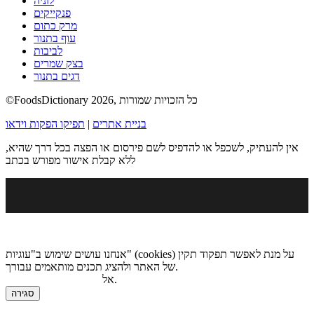
לזניה
פנקייקים
מרק כתום
עוף בתנור
לביבות
בצק שמרים
דגים בתנור
©FoodsDictionary 2026, כל הזכויות שמורות
בניית אתרים
|
תפיקו הפקות וידאו
אין להעתיק, לשכפל או להדפיס לשם פירסום או הפצה בכל דרך שהיא,
ללא קבלת אישור מפורש בכתב
אנחנו עושים שימוש ב"עוגיות" (cookies) על מנת לאפשר תפקוד תקין
של האתר ולהציג תכנים מותאמים עבורך.
.
אל
מדיניות הגנת הפרטיות
סגירה