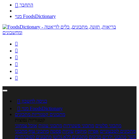
התחבר

מנוי FoodsDictionary






כניסה לחשבון

מנוי FoodsDictionary

מתכונים
קטגוריות מתכונים
קטגוריות נפוצות
מתכוני סלטים
מתכוני פשטידות
מתכוני עוגות
אוכל צמחוני
מתכונים לטבעוניים
אפייה
מוקפץ
עוגיות
פסטה
מתכוני עוף
מתכוני
בשר
מתכוני ילדים
מרקים
מתכונים ללא גלוטן
מתכונים לסוכרתיים