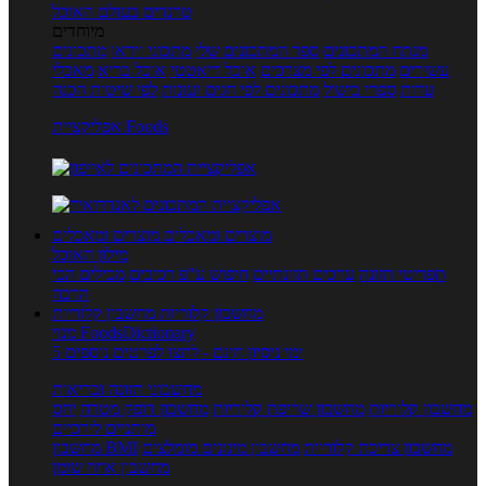
טרנדים בעולם האוכל
מיוחדים
מנתח המתכונים
ספר המתכונים שלי
מתכוני וידאו
מתכונים
עשירים
מתכונים לפי מצרכים
אוכל דיאטטי
אוכל בריא
מאכלי
עדות
ספרי בישול
מתכונים לפי חגים ועונות
לפי שיטות הכנה
אפליקציית Foods
מוצרים ומאכלים
מוצרים ומאכלים
מילון האוכל
תפריטי תזונה
ערכים תזונתיים
חיפוש ע"פ רכיבים
מכילים הכי
הרבה
מחשבון קלוריות
מחשבון קלוריות
מנוי FoodsDictionary
5 ימי ניסיון חינם - לחצו לפרטים נוספים
מחשבוני תזונה ובריאות
מחשבון קלוריות
מחשבון שריפת קלוריות
מחשבון דופק מטרה
יחס
מותניים לירכיים
מחשבון צריכת קלוריות
מחשבון מינונים מומלצים
מחשבון BMI
מחשבון אחוז שומן