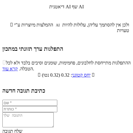
שף AI
דיאטנית AI
ולכן אין להסתמך עליהן, עלולות להיות
ההמלצות מיוצרות ע"י

AI
טעויות
התפלגות ערך תזונתי במתכון
התפלגות ערך תזונתי במתכון

ההתפלגות מתייחסת לחלבונים, פחמימות, שומנים וסיבים בלבד ולא לכל
סיבים
.
הטבלה.
קרא עוד
פחמימות
חלבונים
שומנים
תזונתיים

: 0.32 (0.32 נטו)
יחס קטוגני

0%
24.2%
10%
65.8%
כתיבת תגובה חדשה
שלח תגובה