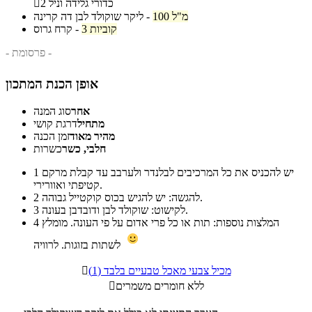
2 כדורי גלידה וניל

100 מ"ל
-
ליקר שוקולד לבן דה קרינה
3 קוביות
-
קרח גרוס
- פרסומת -
אופן הכנת המתכון
אחר
סוג המנה
מתחיל
דרגת קושי
מהיר מאוד
זמן הכנה
חלבי, כשר
כשרות
יש להכניס את כל המרכיבים לבלנדר ולערבב עד קבלת מרקם
1
קטיפתי ואוורירי.
להגשה: יש להגיש בכוס קוקטייל גבוהה.
2
לקישוט: שוקולד לבן ודובדבן בעונה.
3
המלצות נוספות: תות או כל פרי אדום על פי העונה. מומלץ
4
לשתות בזוגות. לרוויה
מכיל צבעי מאכל טבעיים בלבד (1)

ללא חומרים משמרים
