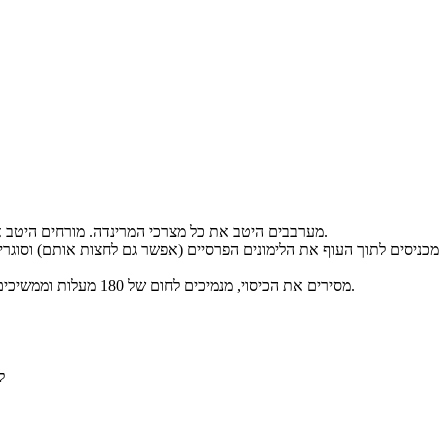
מערבבים היטב את כל מצרכי המרינדה. מורחים היטב את המרינדה על העוף ומשאירים כך בצד למשך כ- 4-5 שעות (אפשר אפילו לילה שלם במקרר).
מסירים את הכיסוי, מנמיכים לחום של 180 מעלות וממשיכים באפייה כ- 35-45 דקות נוספות. הופכים את העוף לצידו השני וממשיכים באפייה עד להשחמה.
ל