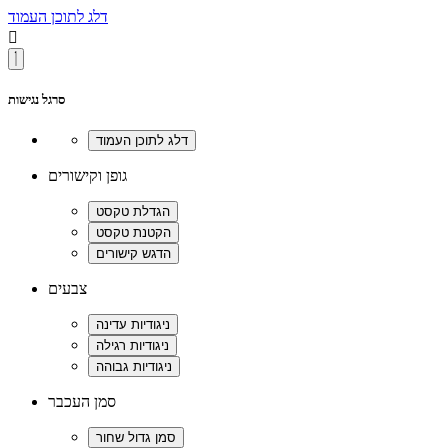
דלג לתוכן העמוד

סרגל נגישות
גופן וקישורים
צבעים
סמן העכבר