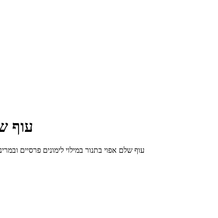
עוף ש
עוף שלם אפוי בתנור במילוי לימונים פרסיים ובמרינדת שמן זית ורוטב צ`ילי מת