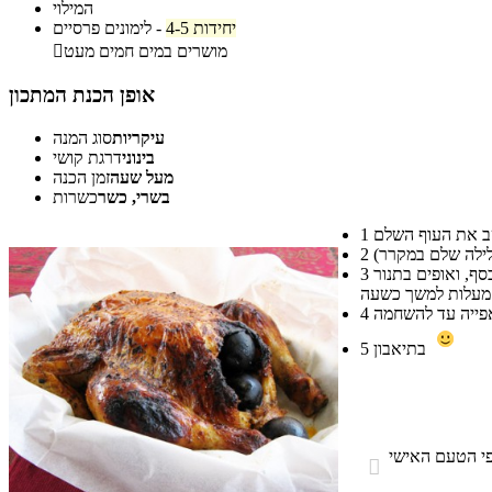
המילוי
4-5 יחידות
-
לימונים פרסיים
מושרים במים חמים מעט

אופן הכנת המתכון
עיקריות
סוג המנה
בינוני
דרגת קושי
מעל שעה
זמן הכנה
בשרי, כשר
כשרות
1
2
מכניסים לתוך העוף את הלימונים הפרסיים (אפשר גם לחצות אותם) וסוגרים עם קיסמים. מניחים את העוף בתבנית, סוגרים עם נייר אפייה ומעליו נייר כסף, ואופים בתנור
3
4
בתיאבון
5
