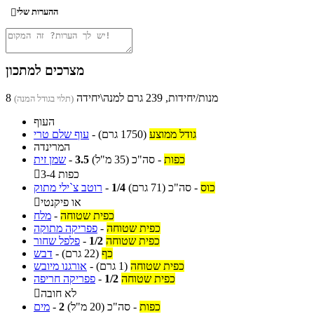
ההערות שלי

מצרכים למתכון
8 מנות/יחידות, 239 גרם למנה\יחידה
(תלוי בגודל המנה)
העוף
גודל ממוצע
(1750 גרם)
-
עוף שלם טרי
המרינדה
כפות
-
סה"כ
(35 מ"ל)
3.5
-
שמן זית
3-4 כפות

כוס
-
סה"כ
(71 גרם)
1/4
-
רוטב צ`ילי מתוק
או פיקנטי

כפית שטוחה
-
מלח
כפית שטוחה
-
פפריקה מתוקה
כפית שטוחה
1/2
-
פלפל שחור
כף
(22 גרם)
-
דבש
כפית שטוחה
(1 גרם)
-
אורגנו מיובש
כפית שטוחה
1/2
-
פפריקה חריפה
לא חובה

כפות
-
סה"כ
(20 מ"ל)
2
-
מים