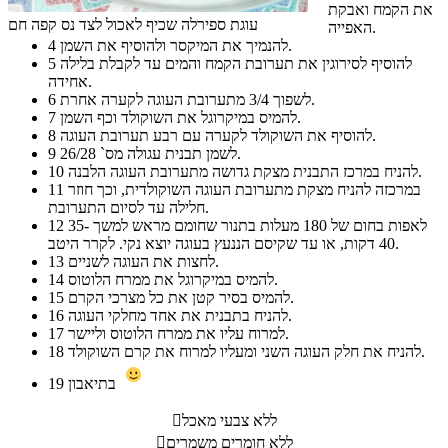
את הקמח ואבקת
עוגת ספירלה שכיף לאכול לצד נס קפה חם
האפייה.
להנמיך את המיקסר ולהוסיף את השמן.
4
להוסיף לסירוגין את תערובת הקמח והמים עד לקבלת בלילה
5
אחידה.
לשפוך 3/4 מתערובת העוגה לקערה אחרת.
6
להמיס במיקרוגל את השוקולד וכף השמן.
7
להוסיף את השוקולד לקערה עם רבע תערובת העוגה.
8
לשמן תבנית עגולה מס` 26/28.
9
להניח במרכז התבנית מצקת גדושה מתערובת העוגה הלבנה.
10
במרכזה להניח מצקת מתערובת העוגה השוקולדית, וכך חוזר
11
חלילה עד לסיום התערובת.
לאפות בחום של 180 מעלות בתנור שחומם מראש למשך 35-
12
40 דקות, או עד שקיסם הננעץ בעוגה יוצא נקי. לקרר היטב.
לחצות את העוגה לשניים.
13
להמיס במיקרוגל את ממרח הלוטוס.
14
להמיס בסיר קטן את כל מצרכי הקרם.
15
להניח בתבנית את אחד מחלקי העוגה.
16
למרוח עליו את ממרח הלוטוס וליישר.
17
להניח את חלק העוגה השני ומעליו למרוח את קרם השוקולד.
18
בתיאבון
19
ללא צבעי מאכל

ללא חומרים משמרים
