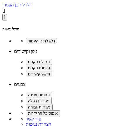
דלג לתוכן העמוד

סרגל נגישות
גופן וקישורים
צבעים
צור קשר
הצהרת נגישות