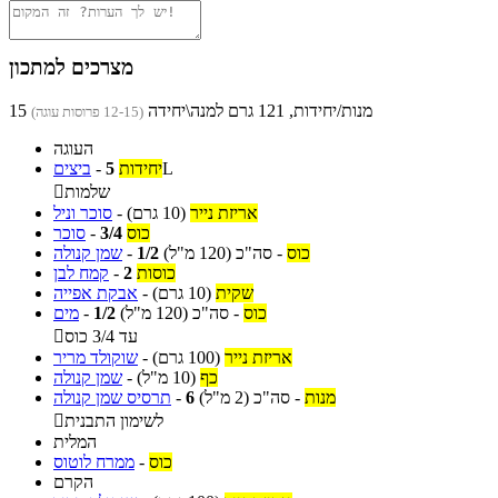
מצרכים למתכון
15 מנות/יחידות, 121 גרם למנה\יחידה
(12-15 פרוסות עוגה)
העוגה
L
יחידות
5
-
ביצים
שלמות

אריזת נייר
(10 גרם)
-
סוכר וניל
כוס
3/4
-
סוכר
כוס
-
סה"כ
(120 מ"ל)
1/2
-
שמן קנולה
כוסות
2
-
קמח לבן
שקית
(10 גרם)
-
אבקת אפייה
כוס
-
סה"כ
(120 מ"ל)
1/2
-
מים
עד 3/4 כוס

אריזת נייר
(100 גרם)
-
שוקולד מריר
כף
(10 מ"ל)
-
שמן קנולה
מנות
-
סה"כ
(2 מ"ל)
6
-
תרסיס שמן קנולה
לשימון התבנית

המלית
כוס
-
ממרח לוטוס
הקרם