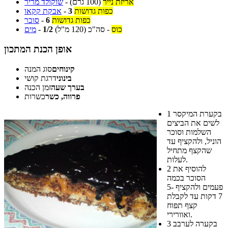
אריזת נייר
(100 גרם)
-
שוקולד מריר
כפות גדושות
3
-
אבקת קקאו
כפות גדושות
6
-
סוכר
כוס
-
סה"כ
(120 מ"ל)
1/2
-
מים
אופן הכנת המתכון
קינוחים
סוג המנה
בינוני
דרגת קושי
בערך שעה
זמן הכנה
פרווה, כשר
כשרות
בקערת המיקסר
1
לשים את הביצים
השלמות וסוכר
הוניל, ולהקציף עד
שהקצף מתחיל
לעלות.
להוסיף את
2
הסוכר בכמה
פעמים ולהקציף 5-
7 דקות עד לקבלת
קצף תפוח
ואוורירי.
בקערה לערבב
3