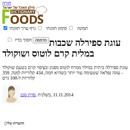
חזרה
תמונה
סימון תזונתי
גרף ערך תזונתי
עוגת ספירלה שכבות
חסוך בדיו
במלית קרם לוטוס ושוקולד
עוגת ספירלה ביתית במילוי ממרח לוטוס מפנק ובציפוי קרם בטעם שוקולד
- עוגה נפלאה שטעימה עוד יותר כשהיא חמה, 434 קלוריות למנה, 359
קלוריות ל-100 גרם
, 11.11.2014
, בשלנית
פזית סבג
ההערות שלי
