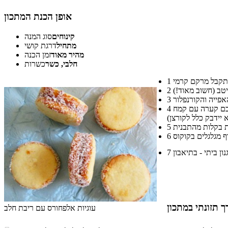
אופן הכנת המתכון
קינוחים
סוג המנה
מתחיל
דרגת קושי
מהיר מאוד
זמן הכנה
חלבי, כשר
כשרות
1
2
3
מוציאים מהמיקסר ולשים ביד לישה קצרה רק עד לאיחוד חומרים. זהו, הבצק מוכן! עכשיו קורצים עיגולים (טיפ ליצירת עיגולים מושלמים: הכינו לידכם קערה עם קמח
4
5
6
7
 תזונתי במתכון
עוגיות אלפחורס עם ריבת חלב
התפלגות ערך תזונתי במתכון