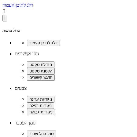
דלג לתוכן העמוד

סרגל נגישות
גופן וקישורים
צבעים
סמן העכבר