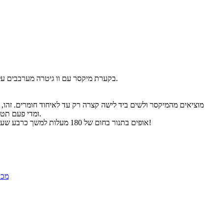
בקערת מיקסר עם וו גיטרה מערבבים על מהירות נמוכה (זה מאוד חשוב!) את החמאה, אבקת הסוכר והסוכר עד שמתקבל מרקם קרמי.
ומדי פעם תטבלו את הקורצן שלכם בקמח - זאת על מנת שהעיגול ייצא בצורה מושלמת ולא יידבק כלל לקורצן).
אופים בתנור בחום של 180 מעלות למשך כרבע שעה (תשמרו על הצבע הלבן של העוגייה). איך יודעים שמוכן? כשהעוגייה נפרדת בקלות מהתבנית!
מכי