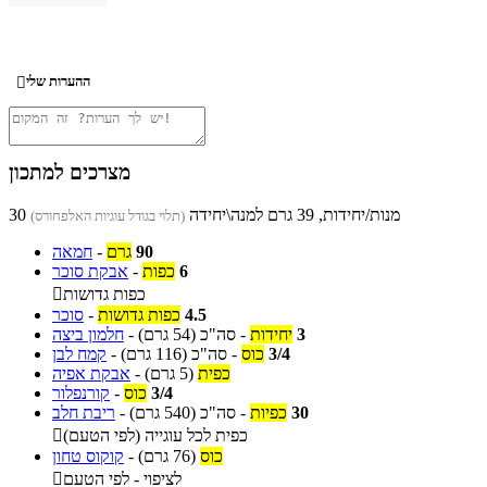
ההערות שלי

מצרכים למתכון
30 מנות/יחידות, 39 גרם למנה\יחידה
(תלוי בגודל עוגיות האלפחורס)
90
גרם
-
חמאה
6
כפות
-
אבקת סוכר
כפות גדושות

4.5
כפות גדושות
-
סוכר
3
יחידות
-
סה"כ
(54 גרם)
-
חלמון ביצה
3/4
כוס
-
סה"כ
(116 גרם)
-
קמח לבן
כפית
(5 גרם)
-
אבקת אפיה
3/4
כוס
-
קורנפלור
30
כפיות
-
סה"כ
(540 גרם)
-
ריבת חלב
כפית לכל עוגייה (לפי הטעם)

כוס
(76 גרם)
-
קוקוס טחון
לציפוי - לפי הטעם
